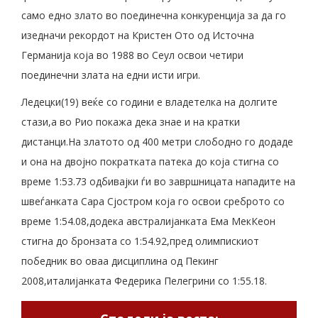
само едно злато во поединечна конкуренција за да го
изедначи рекордот на Кристен Ото од Источна
Германија која во 1988 во Сеул освои четири
поединечни злата на едни исти игри.
Ледецки(19) веќе со години е владетелка на долгите
стази,а во Рио покажа дека знае и на кратки
дистанци.На златото од 400 метри слободно го додаде
и она на двојно пократката патека до која стигна со
време 1:53.73 одбивајки ѓи во завршницата нападите на
швеѓанката Сара Сјостром која го освои среброто со
време 1:54.08,додека австралијанката Ема МекКеон
стигна до бронзата со 1:54.92,пред олимпискиот
победник во оваа дисциплина од Пекинг
2008,италијанката Федерика Пелегрини со 1:55.18.