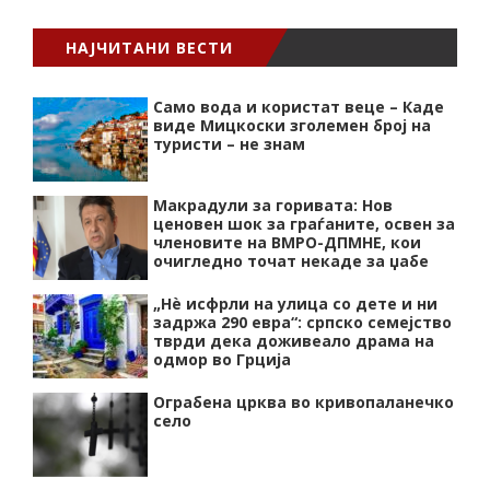
НАЈЧИТАНИ ВЕСТИ
Само вода и користат веце – Каде
виде Мицкоски зголемен број на
туристи – не знам
Макрадули за горивата: Нов
ценовен шок за граѓаните, освен за
членовите на ВМРО-ДПМНЕ, кои
очигледно точат некаде за џабе
„Нѐ исфрли на улица со дете и ни
задржа 290 евра“: српско семејство
тврди дека доживеало драма на
одмор во Грција
Ограбена црква во кривопаланечко
село