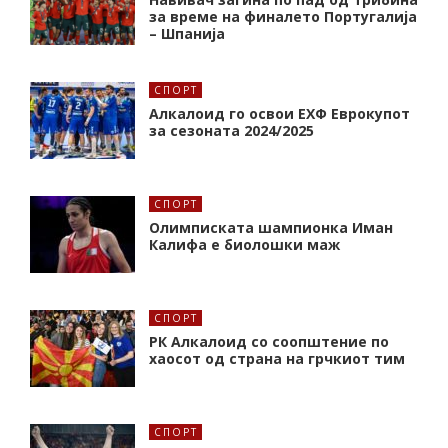
за време на финалето Португалија
– Шпанија
СПОРТ
Алкалоид го освои ЕХФ Еврокупот
за сезоната 2024/2025
СПОРТ
Олимписката шампионка Иман
Калифa е биолошки маж
СПОРТ
РК Алкалоид со соопштение по
хаосот од страна на грчкиот тим
СПОРТ