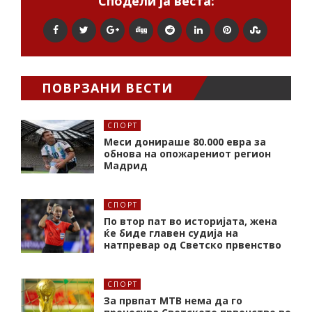
Сподели ја веста:
ПОВРЗАНИ ВЕСТИ
СПОРТ
Меси донираше 80.000 евра за
обнова на опожарениот регион
Мадрид
СПОРТ
По втор пат во историјата, жена
ќе биде главен судија на
натпревар од Светско првенство
СПОРТ
За првпат МТВ нема да го