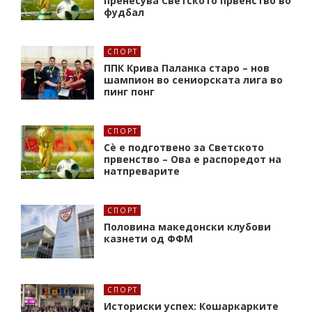
пренесува Светското првенство во
фудбал
СПОРТ
ППК Крива Паланка старо – нов
шампион во сениорската лига во
пинг понг
СПОРТ
Сè е подготвено за Светското
првенство – Ова е распоредот на
натпреварите
СПОРТ
Половина македонски клубови
казнети од ФФМ
СПОРТ
Историски успех: Кошаркарките