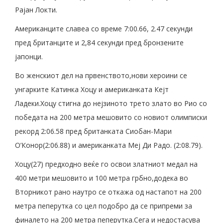
Рајан Локти.
Американците славеа со време 7:00.66, 2.47 секунди
пред британците и 2,84 секунди пред бронзените
јапонци.
Во женскиот дел на првенството,нови хероини се
унгарките Катинка Хоцу и американката Кејт
Ладеки.Хоцу стигна до нејзиното трето злато во Рио со
победата на 200 метра мешовито со новиот олимписки
рекорд 2:06.58 пред британката Сиобан-Мари
О’Конор(2:06.88) и американката Меј Ди Радо. (2:08.79).
Хоцу(27) предходно веќе го освои златниот медал на
400 метри мешовито и 100 метра грбно,додека во
Вторникот рано наутро се откажа од настапот на 200
метра пеперутка со цел подобро да се припреми за
финалето на 200 метра пеперутка.Сега и недостасува