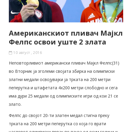
Американскиот пливач Мајкл
Фелпс освои уште 2 злата
10 август , 2016
Неповторливиот американски пливач Мајкл Фелпс(31)
во Вторник ја зголеми својата збирка на олимписки
златни медали освојувајки ја трката на 200 метри
пеперутка и штафетата 4х200 метри слободно и сега
има дури 25 медали од олимписките игри од кои 21 се
злато.
Фелпс до својот 20-ти златен медал стигна преку
трката на 200 метри пеперутка со која го врати
насловот олимписки првак по пауза од осум години и