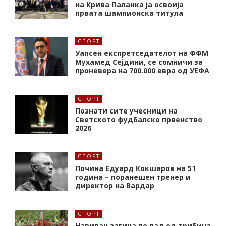
на Крива Паланка ја освоија
првата шампионска титула
СПОРТ
Уапсен експретседателот на ФФМ
Мухамед Сејдини, се сомничи за
проневера на 700.000 евра од УЕФА
СПОРТ
Познати сите учесници на
Светското фудбалско првенство
2026
СПОРТ
Почина Едуард Кокшаров на 51
година – поранешен тренер и
директор на Вардар
СПОРТ
Навивач загина по пад од трибина