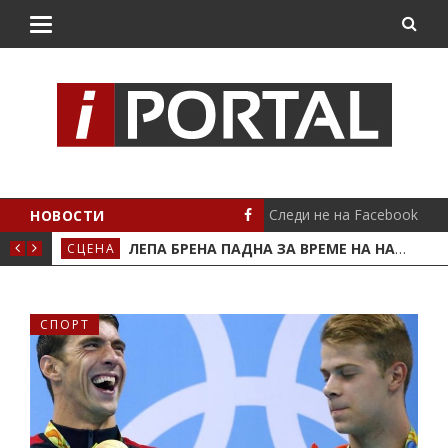
Следи не на Facebook
НОВОСТИ
ИЗДРЖУВАМЕ!
ЛЕПА БРЕНА ПАДНА ЗА ВРЕМЕ НА НАСТАП ВО БУДВА
СЦЕНА
СЦЕ
СПОРТ