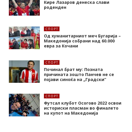
Кире Лазаров денеска слави
роденден
СПОРТ
Од хуманитарниот меч Бугарија –
Македонија собрани над 60.000
евра за Кочани
СПОРТ
Починал брат му: Позната
причината зошто Панчев не се
појави синоќа на „Градски“
СПОРТ
Футсал клубот Осогово 2022 освои
историски пласман во финалето
на купот на Македонија