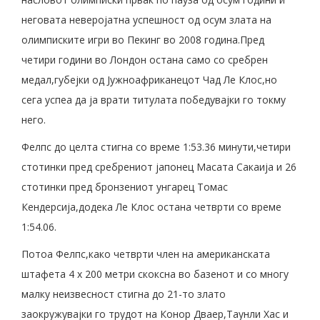
неговата неверојатна успешност од осум злата на
олимписките игри во Пекинг во 2008 година.Пред
четири години во Лондон остана само со сребрен
медал,губејки од Јужноафриканецот Чад Ле Клос,но
сега успеа да ја врати титулата победувајки го токму
него.
Фелпс до целта стигна со време 1:53.36 минути,четири
стотинки пред сребрениот јапонец Масата Сакаија и 26
стотинки пред бронзениот унгарец Томас
Кендерсија,додека Ле Клос остана четврти со време
1:54.06.
Потоа Фелпс,како четврти член на американската
штафета 4 х 200 метри скоксна во базенот и со многу
малку неизвесност стигна до 21-то злато
заокружувајки го трудот на Конор Дваер,Таунли Хас и