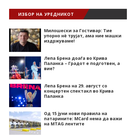
ИЗБОР НА УРЕДНИКОТ
Милошески за Гостивар: Тие
упорно нѐ трујат, ама ние машки
издржуваме!
Лепа Брена доаѓа во Крива
Паланка – Градот е подготвен, а
вие?
Лепа Брена на 29. август со
концертен спектакл во Крива
Паланка
Од 15 јуни нови правила на
патарините: MCard нема да важи
на MTAG лентите