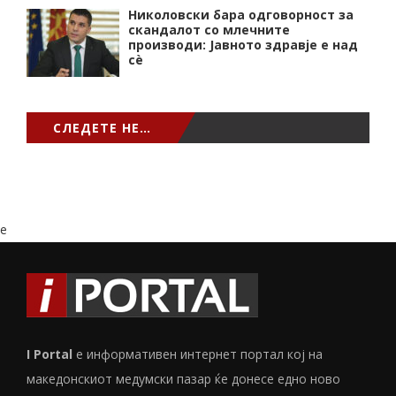
Николовски бара одговорност за
скандалот со млечните
производи: Јавното здравје е над
сѐ
СЛЕДЕТЕ НЕ…
e
I Portal
е информативен интернет портал кој на
македонскиот медумски пазар ќе донесе едно ново