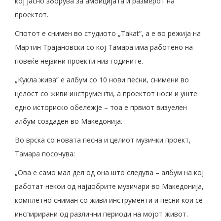
кој јасно зборува за амбицијата и размерот на
проектот.
Спотот е снимен во студиото „Takat”, а е во режија на
Мартин Трајановски со кој Тамара има работено на
повеќе нејзини проекти низ годините.
„Кукла жива” е албум со 10 нови песни, снимени во
целост со живи инструменти, а проектот носи и уште
едно историско обележје – тоа е првиот визуелен
албум создаден во Македонија.
Во врска со новата песна и целиот музички проект,
Тамара посочува:
„Ова е само мал дел од она што следува – албум на кој
работат некои од најдобрите музичари во Македонија,
комплетно сниман со живи инструменти и песни кои се
инспирирани од различни периоди на мојот живот.