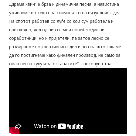
„Драма квин“ е брза и динамична песна, а навистина
уживавме во текот на снимањето на визуелниот дел…
На спотот работев со луѓе со кои сум работела и
претходно, дел од нив се мои повеќегодишни
соработници, но и пријатели, па затоа лесно се
разбиравме во креативниот дел и во она што сакаме
да го постигнеме како финален производ, не само за
оваа песна туку и за останатите“ – посочува таа.