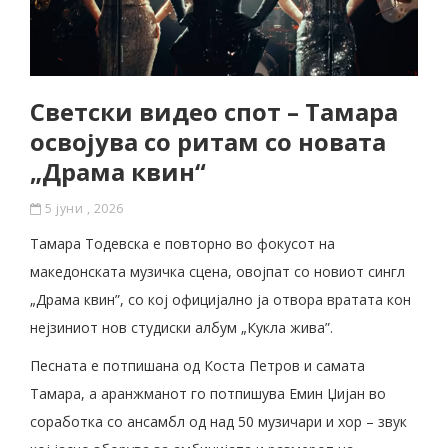
Светски видео спот – Тамара
освојува со ритам со новата
„Драма квин“
5 јуни , 2026
Тамара Тодевска е повторно во фокусот на
македонската музичка сцена, овојпат со новиот сингл
„Драма квин”, со кој официјално ја отвора вратата кон
нејзиниот нов студиски албум „Кукла жива”.
Песната е потпишана од Коста Петров и самата
Тамара, а аранжманот го потпишува Емин Џијан во
соработка со ансамбл од над 50 музичари и хор – звук