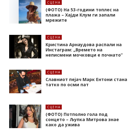
СЦЕНА
(ФОТО) На 53-години топлес на
плажа – Хајди Клум ги запали
мрежите
СЦЕНА
Кристина Арнаудова распали на
Инстаграм: „Времето на
неписмени мочковци е почнато”
СЦЕНА
Славниот пејач Марк Ентони стана
татко по осми пат
СЦЕНА
(ФОТО) Потполно гола под
сонцето – Љупка Митрова знае
како да ужива