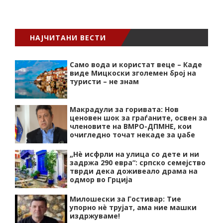
НАЈЧИТАНИ ВЕСТИ
Само вода и користат веце – Каде
виде Мицкоски зголемен број на
туристи – не знам
Макрадули за горивата: Нов
ценовен шок за граѓаните, освен за
членовите на ВМРО-ДПМНЕ, кои
очигледно точат некаде за џабе
„Нѐ исфрли на улица со дете и ни
задржа 290 евра“: српско семејство
тврди дека доживеало драма на
одмор во Грција
Милошески за Гостивар: Тие
упорно нѐ трујат, ама ние машки
издржуваме!