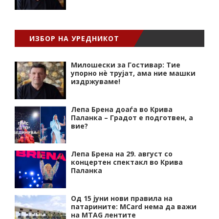
ИЗБОР НА УРЕДНИКОТ
Милошески за Гостивар: Тие
упорно нѐ трујат, ама ние машки
издржуваме!
Лепа Брена доаѓа во Крива
Паланка – Градот е подготвен, а
вие?
Лепа Брена на 29. август со
концертен спектакл во Крива
Паланка
Од 15 јуни нови правила на
патарините: MCard нема да важи
на MTAG лентите