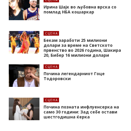
СЦЕНА
Ирина Шајк во љубовна врска со
помлад НБА кошаркар
СЦЕНА
Бекам заработи 25 милиони
долари за време на Светското
првенство во 2026 година, Шакира
20, Бибер 16 милиони долари
СЦЕНА
Почина легендарниот Гоце
Тодоровски
СЦЕНА
Почина позната инфлуенсерка на
само 30 години: Зад себе остави
шестгодишна ќерка