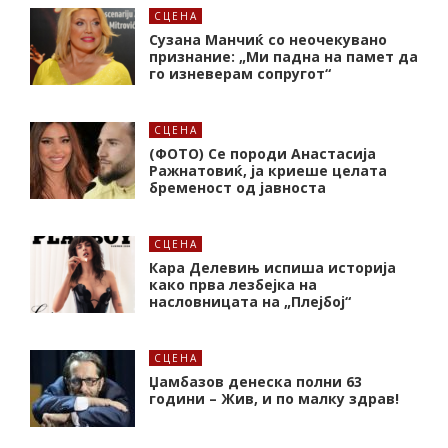
СЦЕНА
Сузана Манчиќ со неочекувано
признание: „Ми падна на памет да
го изневерам сопругот“
СЦЕНА
(ФОТО) Се породи Анастасија
Ражнатовиќ, ја криеше целата
бременост од јавноста
СЦЕНА
Кара Делевињ испиша историја
како прва лезбејка на
насловницата на „Плејбој“
СЦЕНА
Џамбазов денеска полни 63
години – Жив, и по малку здрав!