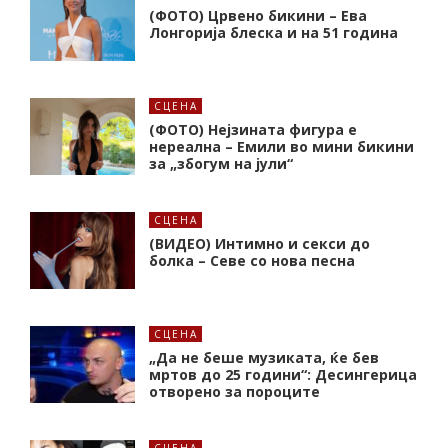
(ФОТО) Црвено бикини – Ева
Лонгорија блеска и на 51 година
СЦЕНА
(ФОТО) Нејзината фигура е
нереална – Емили во мини бикини
за „збогум на јули“
СЦЕНА
(ВИДЕО) Интимно и секси до
болка – Севе со нова песна
СЦЕНА
„Да не беше музиката, ќе бев
мртов до 25 години“: Десингерица
отворено за пороците