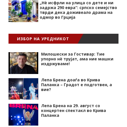
„Нѐ исфрли на улица со дете и ни
задржа 290 евра“: српско семејство
тврди дека доживеало драма на
одмор во Грција
ИЗБОР НА УРЕДНИКОТ
Милошески за Гостивар: Тие
упорно нѐ трујат, ама ние машки
издржуваме!
Лепа Брена доаѓа во Крива
Паланка – Градот е подготвен, а
вие?
Лепа Брена на 29. август со
концертен спектакл во Крива
Паланка