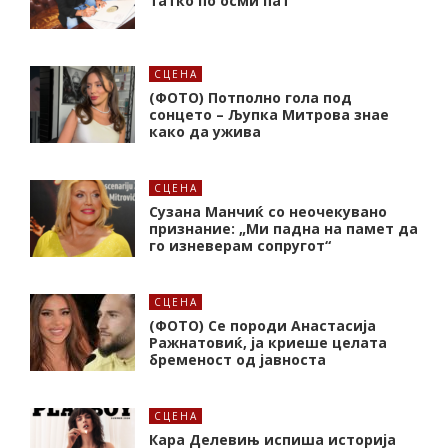
татко по осми пат
СЦЕНА
(ФОТО) Потполно гола под
сонцето – Љупка Митрова знае
како да ужива
СЦЕНА
Сузана Манчиќ со неочекувано
признание: „Ми падна на памет да
го изневерам сопругот“
СЦЕНА
(ФОТО) Се породи Анастасија
Ражнатовиќ, ја криеше целата
бременост од јавноста
СЦЕНА
Кара Делевињ испиша историја