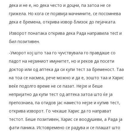
дека и не е, но дека често и доцни, па затоа не се
грижела. Но кога се појавија мачнините, се посомнева
дека е бремена, открива извор близок до пејачката.
Изворот понатака открива дека Рада направила тесt и
бил позитивен.
-Уморот кој што таa го чуvствувала го правдаше со
падот на нејзиниот имунитет, но и реков да посети
доктор или од аптека да си купи тест за бременост. Таа
на тоа се насмеа, рече можно и да е, зошто таа и Харис
веќе подолго време не се пазат. Нејзе и беше
непријатно да купи тест од аптека затоа што ќе ја
препознаеа, па отидов јас наместо нејзе и купив тест,
открива изворот. Го чекаше Харис да го направат
тестот. Беше позитивен, Харис се воодушеви, а Рада ја
фати паника. Истовремено се радува и се плашaт што