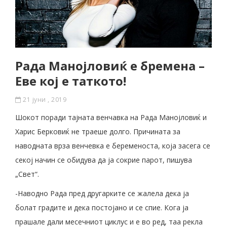
Рада Манојловиќ е бремена –
Еве кој е таткото!
21 јуни , 2019
Шокот поради тајната венчавка на Рада Манојловиќ и
Харис Берковиќ не траеше долго. Причината за
наводната врза венчевка е беременоста, која засега се
секој начин се обидува да ја сокрие парот, пишува
„Свет“.
-Наводно Рада пред другарките се жалела дека ја
болат градите и дека постојано и се спие. Кога ја
прашале дали месечниот циклус и е во ред, тaа рекла