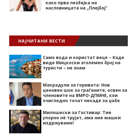
како прва лезбејка на
насловницата на „Плејбој“
НАЈЧИТАНИ ВЕСТИ
Само вода и користат веце – Каде
виде Мицкоски зголемен број на
туристи – не знам
Макрадули за горивата: Нов
ценовен шок за граѓаните, освен за
членовите на ВМРО-ДПМНЕ, кои
очигледно точат некаде за џабе
Милошески за Гостивар: Тие
упорно нѐ трујат, ама ние машки
издржуваме!