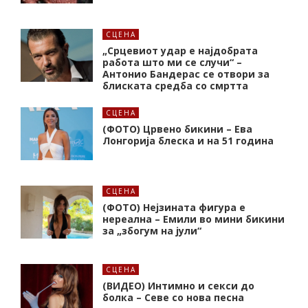
СЦЕНА
„Срцевиот удар е најдобрата
работа што ми се случи“ –
Антонио Бандерас се отвори за
блиската средба со смртта
СЦЕНА
(ФОТО) Црвено бикини – Ева
Лонгорија блеска и на 51 година
СЦЕНА
(ФОТО) Нејзината фигура е
нереална – Емили во мини бикини
за „збогум на јули“
СЦЕНА
(ВИДЕО) Интимно и секси до
болка – Севе со нова песна