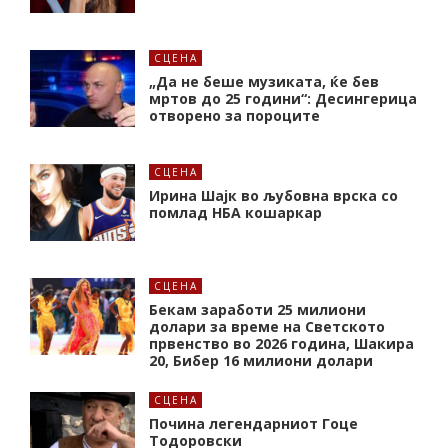
СЦЕНА
„Да не беше музиката, ќе бев
мртов до 25 години“: Десингерица
отворено за пороците
СЦЕНА
Ирина Шајк во љубовна врска со
помлад НБА кошаркар
СЦЕНА
Бекам заработи 25 милиони
долари за време на Светското
првенство во 2026 година, Шакира
20, Бибер 16 милиони долари
СЦЕНА
Почина легендарниот Гоце
Тодоровски