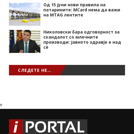
Од 15 јуни нови правила на
патарините: MCard нема да важи
на MTAG лентите
Николовски бара одговорност за
скандалот со млечните
производи: Јавното здравје е над
сѐ
СЛЕДЕТЕ НЕ…
e