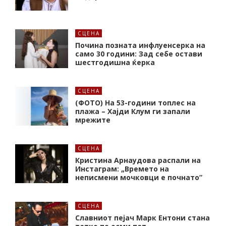
СЦЕНА
Почина позната инфлуенсерка на
само 30 години: Зад себе остави
шестгодишна ќерка
СЦЕНА
(ФОТО) На 53-години топлес на
плажа – Хајди Клум ги запали
мрежите
СЦЕНА
Кристина Арнаудова распали на
Инстаграм: „Времето на
неписмени мочковци е почнато”
СЦЕНА
Славниот пејач Марк Ентони стана