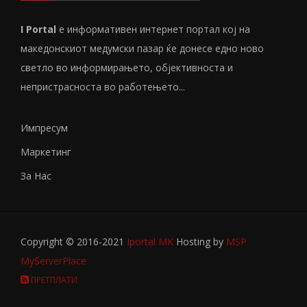
I Portal
е информативен интернет портал кој на
македонскиот медумски пазар ќе донесе едно ново
светло во информирањето, објективноста и
непристрасноста во работењето...
Импресум
Маркетинг
За Нас
Copyright © 2016-2021
Iportal MK
Hosting by
MSP
MyServerPlace
ПРЕТПЛАТИ