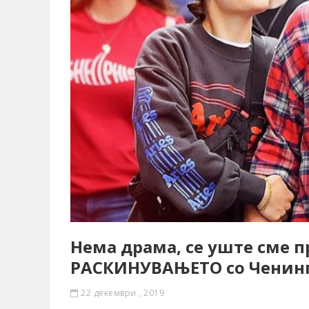
Нема драма, се уште сме пр
РАСКИНУВАЊЕТО со Ченинг
22 декември , 2019