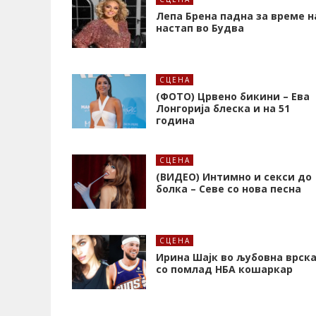
Лепа Брена падна за време н
настап во Будва
СЦЕНА
(ФОТО) Црвено бикини – Ева
Лонгорија блеска и на 51
година
СЦЕНА
(ВИДЕО) Интимно и секси до
болка – Севе со нова песна
СЦЕНА
Ирина Шајк во љубовна врск
со помлад НБА кошаркар