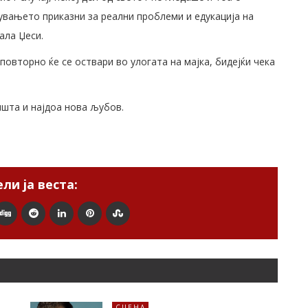
шувањето приказни за реални проблеми и едукација на
ала Џеси.
повторно ќе се оствари во улогата на мајка, бидејќи чека
ишта и најдоа нова љубов.
ли ја веста:
СЦЕНА