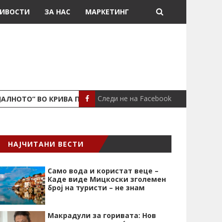
ИВОСТИ
ЗА НАС
МАРКЕТИНГ
Следи не на Facebook
ЈАЛНОТО“ ВО КРИВА ПАЛАНКА
ПОЖАР ВО СТАН
ЛОКАЛНО
НАЈЧИТАНИ ВЕСТИ
Само вода и користат веце –
Каде виде Мицкоски зголемен
број на туристи – не знам
Макрадули за горивата: Нов