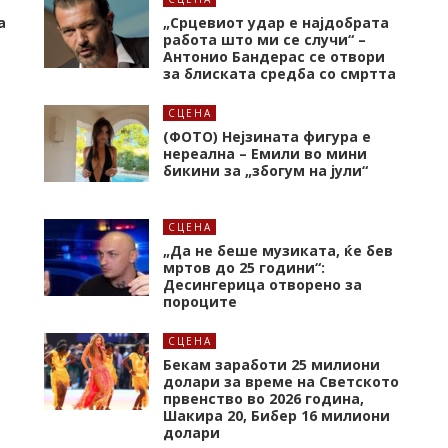
а
„Срцевиот удар е најдобрата
работа што ми се случи“ –
Антонио Бандерас се отвори
за блиската средба со смртта
СЦЕНА
(ФОТО) Нејзината фигура е
нереална – Емили во мини
бикини за „збогум на јули“
СЦЕНА
„Да не беше музиката, ќе бев
мртов до 25 години“:
Десингерица отворено за
пороците
СЦЕНА
а
Бекам заработи 25 милиони
долари за време на Светското
првенство во 2026 година,
Шакира 20, Бибер 16 милиони
долари