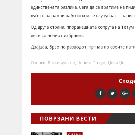
единствената разлика. Сега да се вратиме на пи
луѓето за важни работи кои се случуваат – напиш
Од друга страна, ппоранешната сопруга на Тетум 
дете со новиот избраник.
Двајцаа, брзо по разводот, тргнаа по своите пат
Ознаки:
Раскинување
,
Ченинг Татум
,
Џеси Џеј
Споде
ПОВРЗАНИ ВЕСТИ
СЦЕНА