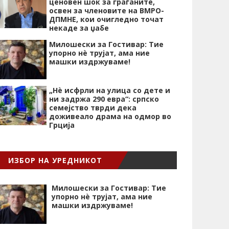
ценовен шок за граѓаните,
освен за членовите на ВМРО-
ДПМНЕ, кои очигледно точат
некаде за џабе
Милошески за Гостивар: Тие
упорно нѐ трујат, ама ние
машки издржуваме!
„Нѐ исфрли на улица со дете и
ни задржа 290 евра“: српско
семејство тврди дека
доживеало драма на одмор во
Грција
ИЗБОР НА УРЕДНИКОТ
Милошески за Гостивар: Тие
упорно нѐ трујат, ама ние
машки издржуваме!