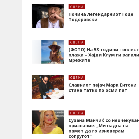
СЦЕНА
Почина легендарниот Гоце
Тодоровски
СЦЕНА
(ФОТО) На 53-години топлес 
плажа – Хајди Клум ги запал
мрежите
СЦЕНА
Славниот пејач Марк Ентони
стана татко по осми пат
СЦЕНА
Сузана Манчиќ со неочекува
признание: „Ми падна на
памет да го изневерам
сопругот“