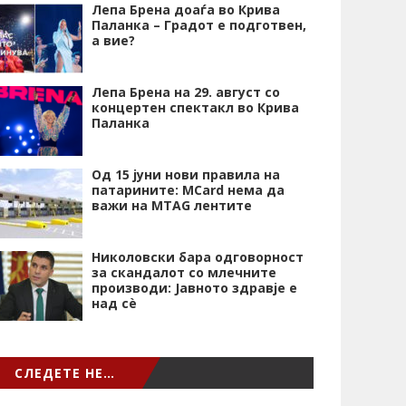
Лепа Брена доаѓа во Крива
Паланка – Градот е подготвен,
а вие?
Лепа Брена на 29. август со
концертен спектакл во Крива
Паланка
Од 15 јуни нови правила на
патарините: MCard нема да
важи на MTAG лентите
Николовски бара одговорност
за скандалот со млечните
производи: Јавното здравје е
над сѐ
СЛЕДЕТЕ НЕ…