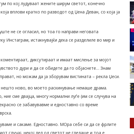
тум по кој лудуваат жените ширум светот, конечно
оја вплови кратко по разводот од Џена Деван, со која ја
уште не се огласил, но тоа го направи неговата
еку Инстаграм, истакнувајќи дека се разделиле во мир и
 коментираат, диксутираат и имаат мислење за мојот
увството дури и да се обидете да го објаснете… Знам
прават, но можам да ја зборувам вистината – рекла Џеси.
и нешто ново, во моето раскинување немаше драма.
 ние сме двајца, многу нормални луѓе (им се случува на
рекрасно се забавувавме и едноставно со време
врска.
уваме и сакаме. Едноставно. МОра себе си да се фрлите
иот случај, некој дел од светот не гледаше и тоа е