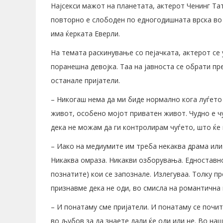
Најсекси мажот на планетата, актерот Ченинг Та
повторно е слободен по едногодишната врска во к
има ќерката Еверли.
На темата раскинување со пејачката, актерот се 
поранешна девојка. Таа на јавноста се обрати пр
останале пријатели.
– Никогаш нема да ми биде нормално кога луѓето
живот, особено мојот приватен живот. Чудно е ч
дека не можам да ги контролирам чуѓето, што ќе 
– Иако на медиумите им треба некаква драма ил
Никаква омраза. Никакви озборувања. Едноставно,
познатите) кои се запознале. Излегуваа. Толку п
признавме дека не оди, во смисла на романтична 
– И понатаму сме пријатели. И понатаму се почит
во љубов за да знаете дали ќе оди или не. Во наш