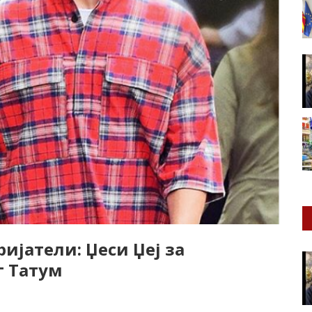
ијатели: Џеси Џеј за
 Татум