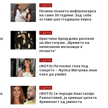
СЦЕНА
Почина позната инфлуенсерка
на само 30 години: Зад себе
остави шестгодишна ќерка
СЦЕНА
на
Кристина Арнаудова распали
и
на Инстаграм: „Времето на
неписмени мочковци е
почнато”
СЦЕНА
(ФОТО) Потполно гола под
сонцето – Љупка Митрова знае
како да ужива
СЦЕНА
но
(ФОТО) Се породи Анастасија
Ражнатовиќ, ја криеше целата
бременост од јавноста