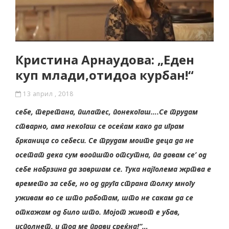
Кристина Арнаудова: „Еден
куп млади,отидоа курбан!“
13 април , 2018
себе, теретана, пилатес, понекогаш….Се трудам
стварно, ама некогаш се осеќам како да играм
брканица со себеси. Се трудам моите деца да не
осетат дека сум воопшто отсутна, па давам се’ од
себе набрзина да завршам се. Тука најголема жртва е
времето за себе, но од друга страна толку многу
уживам во се што работам, што не сакам да се
откажам од било што. Мојот живот е убав,
исполнет, и тоа ме прави среќна!“…