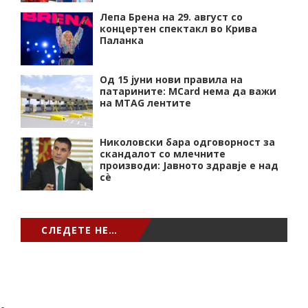
Лепа Брена на 29. август со
концертен спектакл во Крива
Паланка
Од 15 јуни нови правила на
патарините: MCard нема да важи
на MTAG лентите
Николовски бара одговорност за
скандалот со млечните
производи: Јавното здравје е над
сѐ
СЛЕДЕТЕ НЕ…