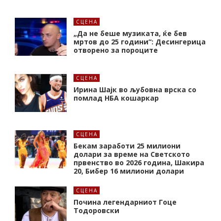
СЦЕНА
„Да не беше музиката, ќе бев
мртов до 25 години“: Десингерица
отворено за пороците
СЦЕНА
Ирина Шајк во љубовна врска со
помлад НБА кошаркар
СЦЕНА
Бекам заработи 25 милиони
долари за време на Светското
првенство во 2026 година, Шакира
20, Бибер 16 милиони долари
СЦЕНА
Почина легендарниот Гоце
Тодоровски