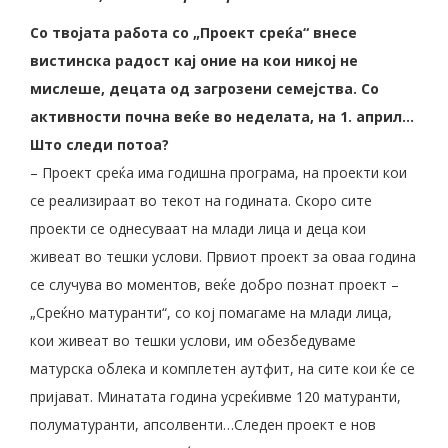
Со твојата работа со „Проект среќа“ внесе
вистинска радост кај оние на кои никој не
мислеше, децата од загрозени семејства. Со
активности почна веќе во неделата, на 1. април…
Што следи потоа?
– Проект среќа има годишна програма, на проекти кои
се реализираат во текот на годината. Скоро сите
проекти се однесуваат на млади лица и деца кои
живеат во тешки услови. Првиот проект за оваа година
се случува во моментов, веќе добро познат проект –
„Среќно матуранти“, со кој помагаме на млади лица,
кои живеат во тешки услови, им обезбедуваме
матурска облека и комплетен аутфит, на сите кои ќе се
пријават. Минатата година усреќивме 120 матуранти,
полуматуранти, апсолвенти…Следен проект е нов