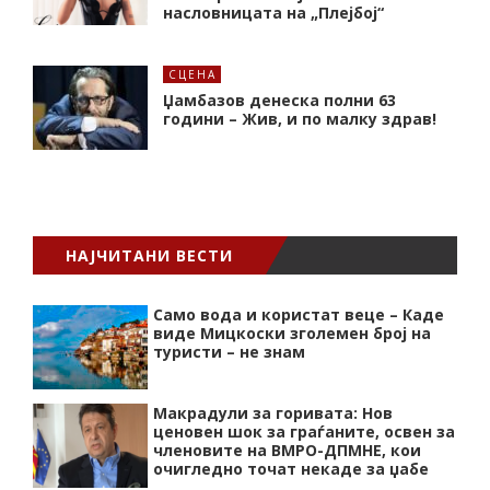
насловницата на „Плејбој“
СЦЕНА
Џамбазов денеска полни 63
години – Жив, и по малку здрав!
НАЈЧИТАНИ ВЕСТИ
Само вода и користат веце – Каде
виде Мицкоски зголемен број на
туристи – не знам
Макрадули за горивата: Нов
ценовен шок за граѓаните, освен за
членовите на ВМРО-ДПМНЕ, кои
очигледно точат некаде за џабе