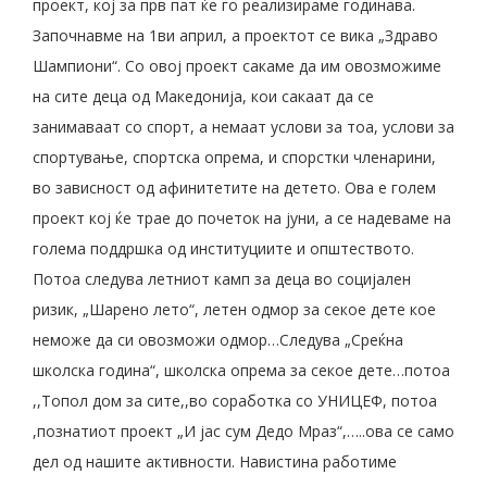
проект, кој за прв пат ќе го реализираме годинава.
Започнавме на 1ви април, а проектот се вика „Здраво
Шампиони“. Со овој проект сакаме да им овозможиме
на сите деца од Македонија, кои сакаат да се
занимаваат со спорт, а немаат услови за тоа, услови за
спортување, спортска опрема, и спорстки членарини,
во зависност од афинитетите на детето. Ова е голем
проект кој ќе трае до почеток на јуни, а се надеваме на
голема поддршка од институциите и општеството.
Потоа следува летниот камп за деца во социјален
ризик, „Шарено лето“, летен одмор за секое дете кое
неможе да си овозможи одмор…Следува „Среќна
школска година“, школска опрема за секое дете…потоа
,,Топол дом за сите,,во соработка со УНИЦЕФ, потоа
,познатиот проект „И јас сум Дедо Мраз“,…..ова се само
дел од нашите активности. Навистина работиме