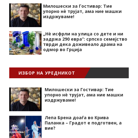
Милошески за Гостивар: Тие
упорно нѐ трујат, ама ние машки
издржуваме!
„Нѐ исфрли на улица со дете и ни
задржа 290 евра“: српско семејство
тврди дека доживеало драма на
одмор во Грција
ИЗБОР НА УРЕДНИКОТ
Милошески за Гостивар: Тие
упорно нѐ трујат, ама ние машки
издржуваме!
Лепа Брена доаѓа во Крива
Паланка – Градот е подготвен, а
вие?