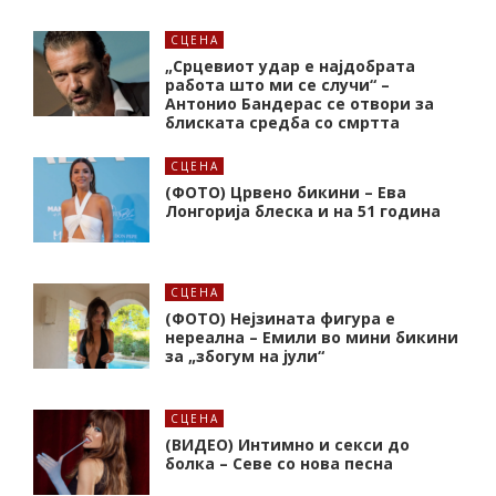
СЦЕНА
„Срцевиот удар е најдобрата
работа што ми се случи“ –
Антонио Бандерас се отвори за
блиската средба со смртта
СЦЕНА
(ФОТО) Црвено бикини – Ева
Лонгорија блеска и на 51 година
СЦЕНА
(ФОТО) Нејзината фигура е
нереална – Емили во мини бикини
за „збогум на јули“
СЦЕНА
(ВИДЕО) Интимно и секси до
болка – Севе со нова песна