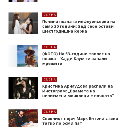
СЦЕНА
Почина позната инфлуенсерка на
само 30 години: Зад себе остави
шестгодишна ќерка
СЦЕНА
(ФОТО) На 53-години топлес на
плажа – Хајди Клум ги запали
мрежите
СЦЕНА
Кристина Арнаудова распали на
Инстаграм: „Времето на
неписмени мочковци е почнато”
СЦЕНА
Славниот пејач Марк Ентони стана
татко по осми пат