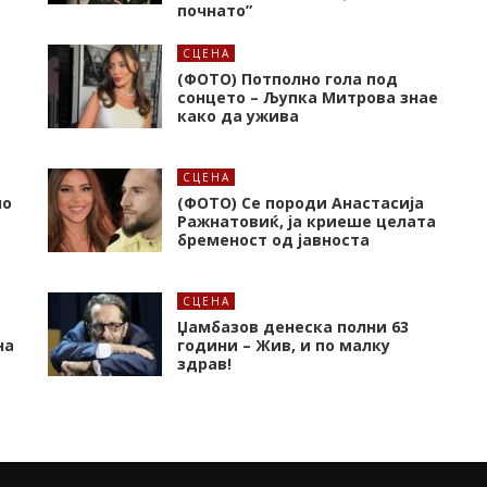
почнато”
СЦЕНА
(ФОТО) Потполно гола под
сонцето – Љупка Митрова знае
како да ужива
СЦЕНА
но
(ФОТО) Се породи Анастасија
Ражнатовиќ, ја криеше целата
бременост од јавноста
СЦЕНА
Џамбазов денеска полни 63
на
години – Жив, и по малку
здрав!