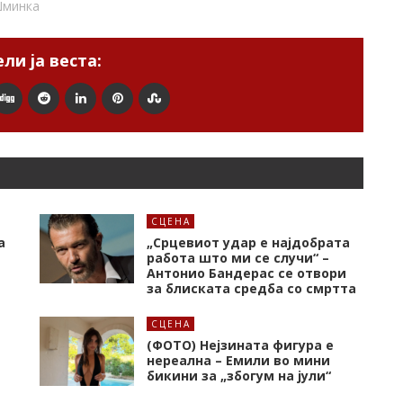
минка
ли ја веста:
СЦЕНА
а
„Срцевиот удар е најдобрата
работа што ми се случи“ –
Антонио Бандерас се отвори
за блиската средба со смртта
СЦЕНА
(ФОТО) Нејзината фигура е
нереална – Емили во мини
бикини за „збогум на јули“