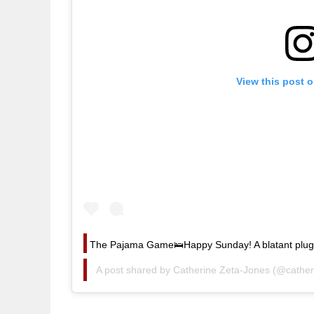
View this post 
The Pajama Game🛌Happy Sunday! A blatant plug
A post shared by
Catherine Zeta-Jones
(@cather