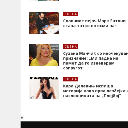
СЦЕНА
Славниот пејач Марк Ентони
стана татко по осми пат
СЦЕНА
Сузана Манчиќ со неочекува
признание: „Ми падна на
памет да го изневерам
сопругот“
СЦЕНА
Кара Делевињ испиша
историја како прва лезбејка 
насловницата на „Плејбој“
e