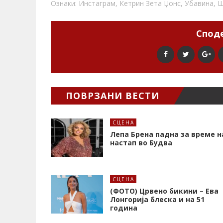
Ознаки:
Инстаграм
,
Кетрин Зета Џонс
,
Убавина
,
Ш
Споде
ПОВРЗАНИ ВЕСТИ
СЦЕНА
Лепа Брена падна за време н
настап во Будва
СЦЕНА
(ФОТО) Црвено бикини – Ева
Лонгорија блеска и на 51
година