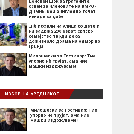
ценовен шок за граѓаните,
освен за членовите на ВМРО-
ДПМНЕ, кои очигледно точат
некаде за џабе
„Нѐ исфрли на улица со дете и
ни задржа 290 евра“: српско
семејство тврди дека
доживеало драма на одмор во
Грција
Милошески за Гостивар: Тие
упорно нѐ трујат, ама ние
машки издржуваме!
ИЗБОР НА УРЕДНИКОТ
Милошески за Гостивар: Тие
упорно нѐ трујат, ама ние
машки издржуваме!