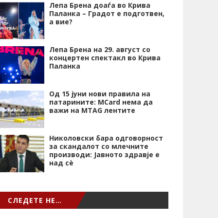
Лепа Брена доаѓа во Крива
Паланка – Градот е подготвен,
а вие?
Лепа Брена на 29. август со
концертен спектакл во Крива
Паланка
Од 15 јуни нови правила на
патарините: MCard нема да
важи на MTAG лентите
Николовски бара одговорност
за скандалот со млечните
производи: Јавното здравје е
над сѐ
СЛЕДЕТЕ НЕ…