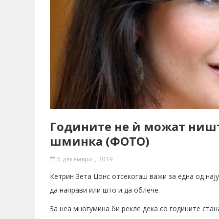
Годините не ѝ можат ништ
шминка (ФОТО)
5 декември , 2019
Кетрин Зета Џонс отсекогаш важи за една од нају
да направи или што и да облече.
За неа многумина би рекле дека со годините ста