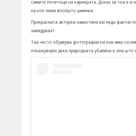
самите почетоци на кариерата. Доказ за тоа е и 
на кое нема воопшто шминка.
Прекрасната актерка навистина изгледа фантасти
завидуваат.
Таа често објавува фотографии на кои има сосе
покажувајќи дека природната убавина е она што н