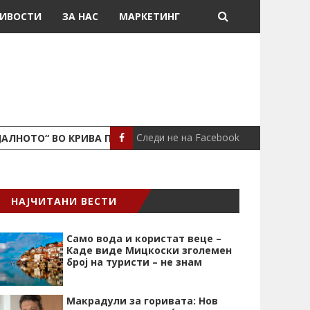
ИВОСТИ
ЗА НАС
МАРКЕТИНГ
Следи не на Facebook
ЈАЛНОТО“ ВО КРИВА ПАЛАНКА
ПОЖАР ВО СТАН
ЛОКАЛНО
НАЈЧИТАНИ ВЕСТИ
Само вода и користат веце –
Каде виде Мицкоски зголемен
број на туристи – не знам
Макрадули за горивата: Нов