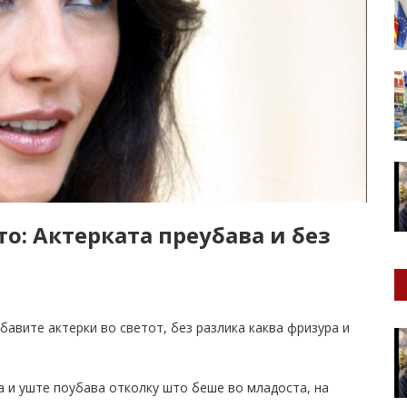
о: Актерката преубава и без
бавите актерки во светот, без разлика каква фризура и
на и уште поубава отколку што беше во младоста, на