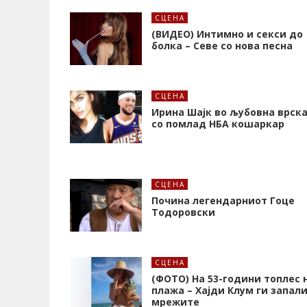
СЦЕНА
(ВИДЕО) Интимно и секси до
болка – Севе со нова песна
СЦЕНА
Ирина Шајк во љубовна врск
со помлад НБА кошаркар
СЦЕНА
Почина легендарниот Гоце
Тодоровски
СЦЕНА
(ФОТО) На 53-години топлес 
плажа – Хајди Клум ги запал
мрежите