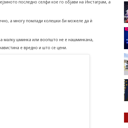
нејзиното последно селфи кое го објави на Инстаграм, а
чно, а многу помлади колешки би можеле да ѝ
ма малку шминка или воопшто не е нашминкана,
авистина е вредно и што се цени.