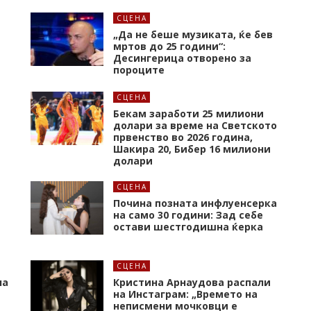
СЦЕНА
„Да не беше музиката, ќе бев
мртов до 25 години“:
Десингерица отворено за
пороците
СЦЕНА
а
Бекам заработи 25 милиони
долари за време на Светското
првенство во 2026 година,
Шакира 20, Бибер 16 милиони
долари
СЦЕНА
Почина позната инфлуенсерка
на само 30 години: Зад себе
остави шестгодишна ќерка
СЦЕНА
на
Кристина Арнаудова распали
и
на Инстаграм: „Времето на
неписмени мочковци е