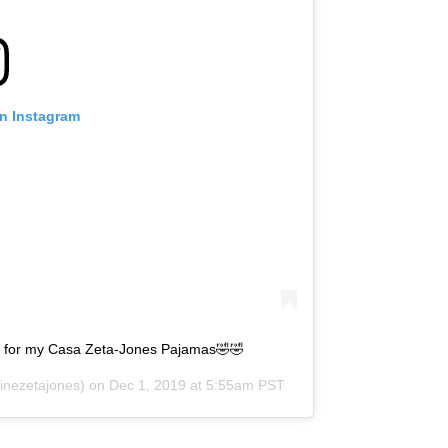
on Instagram
 for my Casa Zeta-Jones Pajamas🤣🤣
inezetajones) on
Dec 1, 2019 at 5:55am PST