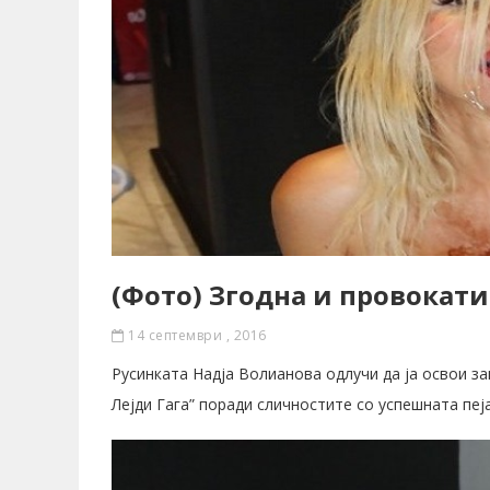
(Фото) Згодна и провокатив
14 септември , 2016
Русинката Надја Волианова одлучи да ја освои за
Лејди Гага” поради сличностите со успешната пеја