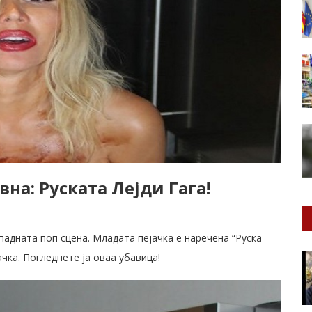
на: Руската Лејди Гага!
падната поп сцена. Младата пејачка е наречена “Руска
чка. Погледнете ја оваа убавица!