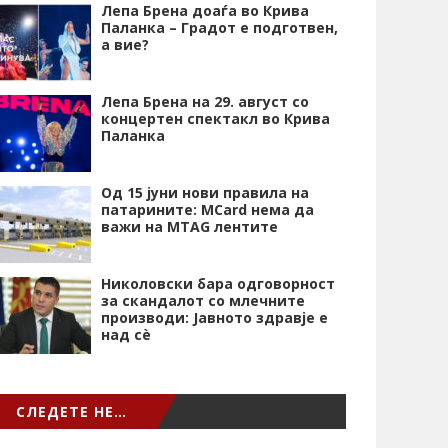
Лепа Брена доаѓа во Крива
Паланка – Градот е подготвен,
а вие?
Лепа Брена на 29. август со
концертен спектакл во Крива
Паланка
Од 15 јуни нови правила на
патарините: MCard нема да
важи на MTAG лентите
Николовски бара одговорност
за скандалот со млечните
производи: Јавното здравје е
над сѐ
СЛЕДЕТЕ НЕ…