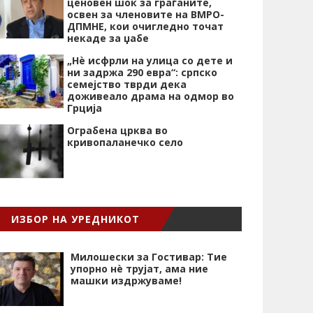
ценовен шок за граѓаните,
освен за членовите на ВМРО-
ДПМНЕ, кои очигледно точат
некаде за џабе
„Нѐ исфрли на улица со дете и
ни задржа 290 евра“: српско
семејство тврди дека
доживеало драма на одмор во
Грција
Ограбена црква во
кривопаланечко село
ИЗБОР НА УРЕДНИКОТ
Милошески за Гостивар: Тие
упорно нѐ трујат, ама ние
машки издржуваме!