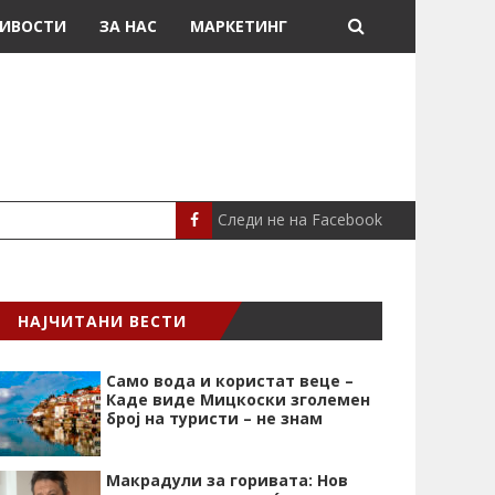
ИВОСТИ
ЗА НАС
МАРКЕТИНГ
Следи не на Facebook
„СРЦЕВИОТ УДАР Е НАЈ
СЦЕНА
НАЈЧИТАНИ ВЕСТИ
Само вода и користат веце –
Каде виде Мицкоски зголемен
број на туристи – не знам
Макрадули за горивата: Нов