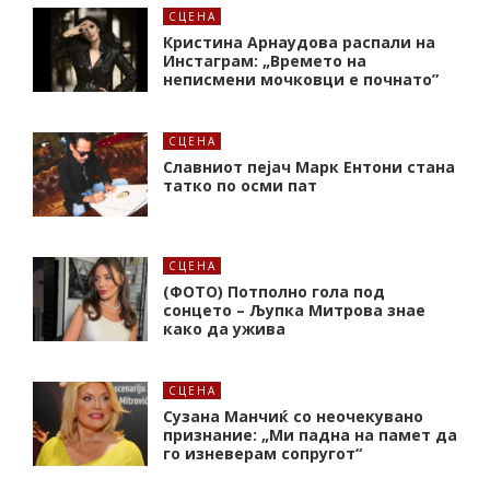
СЦЕНА
Кристина Арнаудова распали на
Инстаграм: „Времето на
неписмени мочковци е почнато”
СЦЕНА
Славниот пејач Марк Ентони стана
татко по осми пат
СЦЕНА
(ФОТО) Потполно гола под
сонцето – Љупка Митрова знае
како да ужива
СЦЕНА
Сузана Манчиќ со неочекувано
признание: „Ми падна на памет да
го изневерам сопругот“