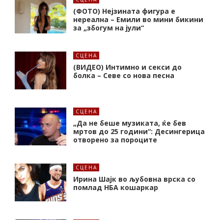
(ФОТО) Нејзината фигура е
нереална – Емили во мини бикини
за „збогум на јули“
СЦЕНА
(ВИДЕО) Интимно и секси до
болка – Севе со нова песна
СЦЕНА
„Да не беше музиката, ќе бев
мртов до 25 години“: Десингерица
отворено за пороците
СЦЕНА
Ирина Шајк во љубовна врска со
помлад НБА кошаркар