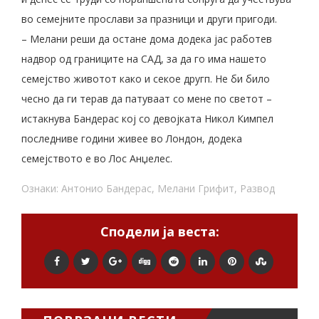
во семејните прослави за празници и други пригоди.
– Мелани реши да остане дома додека јас работев
надвор од границите на САД, за да го има нашето
семејство животот како и секое другп. Не би било
чесно да ги терав да патуваат со мене по светот –
истакнува Бандерас кој со девојката Никол Кимпел
последниве години живее во Лондон, додека
семејството е во Лос Анџелес.
Ознаки:
Антонио Бандерас
,
Мелани Грифит
,
Развод
Сподели ја веста: