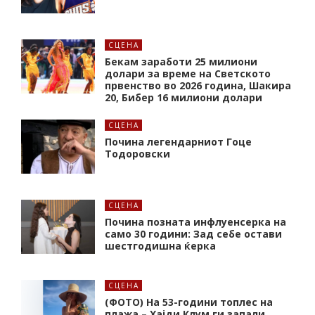
СЦЕНА
Бекам заработи 25 милиони
долари за време на Светското
првенство во 2026 година, Шакира
20, Бибер 16 милиони долари
СЦЕНА
Почина легендарниот Гоце
Тодоровски
СЦЕНА
Почина позната инфлуенсерка на
само 30 години: Зад себе остави
шестгодишна ќерка
СЦЕНА
(ФОТО) На 53-години топлес на
плажа – Хајди Клум ги запали