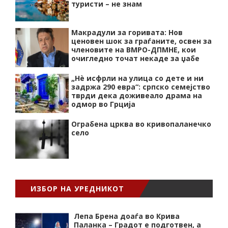
туристи – не знам
Макрадули за горивата: Нов
ценовен шок за граѓаните, освен за
членовите на ВМРО-ДПМНЕ, кои
очигледно точат некаде за џабе
„Нѐ исфрли на улица со дете и ни
задржа 290 евра“: српско семејство
тврди дека доживеало драма на
одмор во Грција
Ограбена црква во кривопаланечко
село
ИЗБОР НА УРЕДНИКОТ
Лепа Брена доаѓа во Крива
Паланка – Градот е подготвен, а