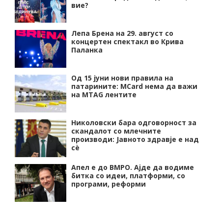
вие?
Лепа Брена на 29. август со
концертен спектакл во Крива
Паланка
Од 15 јуни нови правила на
патарините: MCard нема да важи
на MTAG лентите
Николовски бара одговорност за
скандалот со млечните
производи: Јавното здравје е над
сѐ
Апел е до ВМРО. Ајде да водиме
битка со идеи, платформи, со
програми, реформи