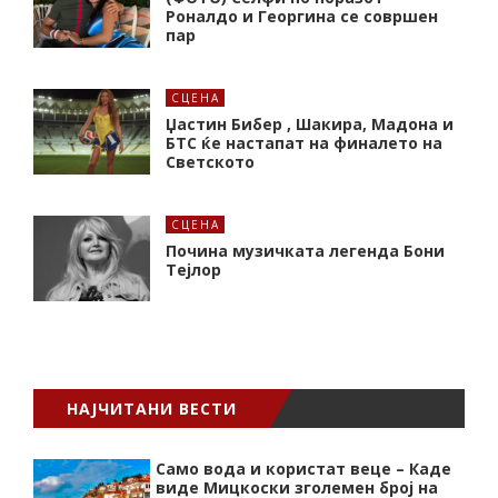
Роналдо и Георгина се совршен
пар
СЦЕНА
Џастин Бибер , Шакира, Мадона и
БТС ќе настапат на финалето на
Светското
СЦЕНА
Почина музичката легенда Бони
Тејлор
НАЈЧИТАНИ ВЕСТИ
Само вода и користат веце – Каде
виде Мицкоски зголемен број на