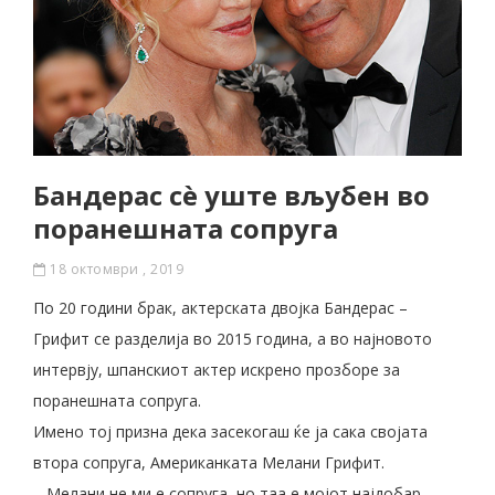
Бандерас сè уште вљубен во
поранешната сопруга
18 октомври , 2019
По 20 години брак, актерската двојка Бандерас –
Грифит се разделија во 2015 година, а во најновото
интервју, шпанскиот актер искрено прозборе за
поранешната сопруга.
Имено тој призна дека засекогаш ќе ја сака својата
втора сопруга, Американката Мелани Грифит.
– Мелани не ми е сопруга, но таа е мојот најдобар