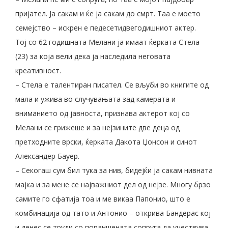
пријател. Ја сакам и ќе ја сакам до смрт. Таа е моето
семејство – искрен е педесетидвегодишниот актер.
Тој со 62 годишната Мелани ја имаат ќерката Стела
(23) за која вели дека ја наследила неговата
креативност.
– Стела е талентиран писател. Се вљуби во книгите од
мала и ужива во случувањата зад камерата и
вниманието од јавноста, признава актерот кој со
Мелани се грижеше и за нејзините две деца од
претходните врски, ќерката Дакота Џонсон и синот
Александер Бауер.
– Секогаш сум бил тука за нив, бидејќи ја сакам нивната
мајка и за мене се најважниот дел од нејзе. Многу брзо
самите го сфатија тоа и ме викаа Папонио, што е
комбинација од тато и Антонио – открива Бандерас кој
и денес се труди со пораншената сопруга да учествува