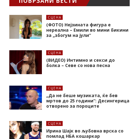
ПОВРЗАНИ ВЕСТИ
СЦЕНА
(ФОТО) Нејзината фигура е
нереална – Емили во мини бикини
за „збогум на јули“
СЦЕНА
(ВИДЕО) Интимно и секси до
болка – Севе со нова песна
СЦЕНА
„Да не беше музиката, ќе бев
мртов до 25 години“: Десингерица
отворено за пороците
СЦЕНА
Ирина Шајк во љубовна врска со
помлад НБА кошаркар