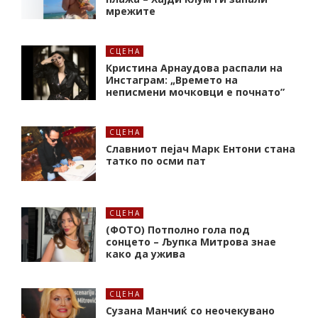
мрежите
СЦЕНА
Кристина Арнаудова распали на
Инстаграм: „Времето на
неписмени мочковци е почнато”
СЦЕНА
Славниот пејач Марк Ентони стана
татко по осми пат
СЦЕНА
(ФОТО) Потполно гола под
сонцето – Љупка Митрова знае
како да ужива
СЦЕНА
Сузана Манчиќ со неочекувано