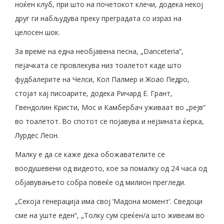
ноќен клуб, при што на почетокот клечи, додека некој
друг ги набљудува преку преградата со израз на
целосен шок.
За време на една необјавена песна, „Danceteria“,
пејачката се провлекува низ тоалетот каде што
фудбалерите на Челси, Кол Палмер и Жоао Педро,
стојат кај писоарите, додека Ричард Е. Грант,
Гвендолин Кристи, Мос и Камбербач уживаат во „рејв“
во тоалетот. Во спотот се појавува и нејзината ќерка,
Лурдес Леон.
Малку е да се каже дека обожавателите се
воодушевени од видеото, кое за помалку од 24 часа од
објавувањето собра повеќе од милион прегледи.
„Секоја генерација има свој ‘Мадона момент’. Сведоци
сме на уште еден“, „Толку сум среќен/а што живеам во