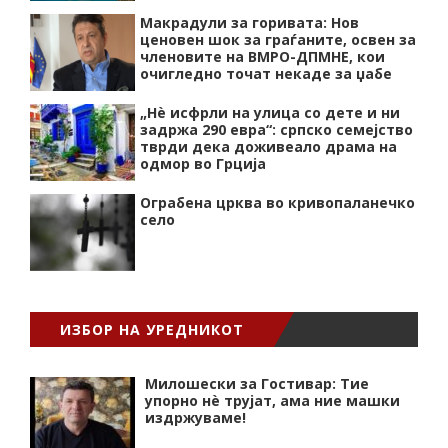
Макрадули за горивата: Нов
ценовен шок за граѓаните, освен за
членовите на ВМРО-ДПМНЕ, кои
очигледно точат некаде за џабе
„Нѐ исфрли на улица со дете и ни
задржа 290 евра“: српско семејство
тврди дека доживеало драма на
одмор во Грција
Ограбена црква во кривопаланечко
село
ИЗБОР НА УРЕДНИКОТ
Милошески за Гостивар: Тие
упорно нѐ трујат, ама ние машки
издржуваме!