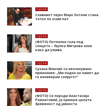
СЦЕНА
Славниот пејач Марк Ентони стана
татко по осми пат
СЦЕНА
(ФОТО) Потполно гола под
сонцето – Љупка Митрова знае
како да ужива
СЦЕНА
Сузана Манчиќ со неочекувано
признание: „Ми падна на памет да
го изневерам сопругот“
СЦЕНА
(ФОТО) Се породи Анастасија
Ражнатовиќ, ја криеше целата
бременост од јавноста