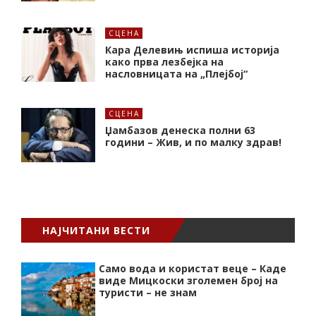
СЦЕНА
Кара Делевињ испиша историја
како прва лезбејка на
насловницата на „Плејбој“
СЦЕНА
Џамбазов денеска полни 63
години – Жив, и по малку здрав!
НАЈЧИТАНИ ВЕСТИ
Само вода и користат веце – Каде
виде Мицкоски зголемен број на
туристи – не знам