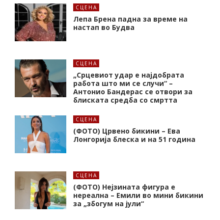
СЦЕНА
Лепа Брена падна за време на
настап во Будва
СЦЕНА
„Срцевиот удар е најдобрата
работа што ми се случи“ –
Антонио Бандерас се отвори за
блиската средба со смртта
СЦЕНА
(ФОТО) Црвено бикини – Ева
Лонгорија блеска и на 51 година
СЦЕНА
(ФОТО) Нејзината фигура е
нереална – Емили во мини бикини
за „збогум на јули“