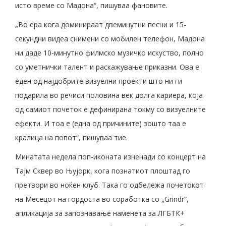
исто време со Мадона“, пишуваа фановите.
„Во ера кога доминираат двеминутни песни и 15-
секундни видеа снимени со мобилен телефон, Мадона
ни даде 10-минутно филмско музичко искуство, полно
со уметнички талент и раскажување приказни. Ова е
еден од најдобрите визуелни проекти што ни ги
подарила во речиси половина век долга кариера, која
од самиот почеток е дефинирана токму со визуелните
ефекти. И тоа е (една од причините) зошто таа е
кралица на попот“, пишуваа тие.
Минатата недела поп-иконата изненади со концерт на
Тајм Сквер во Њујорк, кога познатиот плоштад го
претвори во ноќен клуб. Така го одбележа почетокот
на Месецот на гордоста во соработка со „Grindr“,
апликација за запознавање наменета за ЛГБТК+