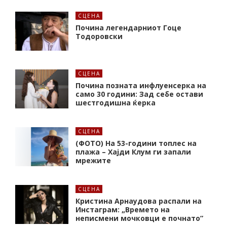
СЦЕНА
Почина легендарниот Гоце
Тодоровски
СЦЕНА
Почина позната инфлуенсерка на
само 30 години: Зад себе остави
шестгодишна ќерка
СЦЕНА
(ФОТО) На 53-години топлес на
плажа – Хајди Клум ги запали
мрежите
СЦЕНА
Кристина Арнаудова распали на
Инстаграм: „Времето на
неписмени мочковци е почнато”