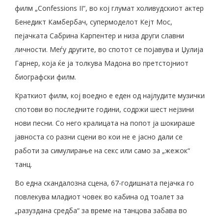
филм „Confessions II“, во кој глумат холивудскиот актер
Бенедикт Камбербач, супермоделот Кејт Мос,
пејачката Сабрина Карпентер и низа други славни
личности. Меѓу другите, во спотот се појавува и Џулија
Гарнер, која ќе ја толкува Мадона во претстојниот
биографски филм.
Краткиот филм, кој воедно е еден од најлудите музички
спотови во последните години, содржи шест нејзини
нови песни. Со него кралицата на попот ја шокираше
јавноста со разни сцени во кои не е јасно дали се
работи за симулирање на секс или само за „жежок“
танц.
Во една скандалозна сцена, 67-годишната пејачка го
повлекува младиот човек во кабина од тоалет за
„разуздана средба“ за време на танцова забава во