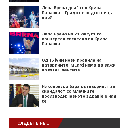
Лепа Брена доаѓа во Крива
Паланка – Градот е подготвен, а
вие?
Лепа Брена на 29. август со
концертен спектакл во Крива
Паланка
Од 15 јуни нови правила на
патарините: MCard нема да важи
на MTAG лентите
Николовски бара одговорност за
скандалот со млечните
производи: Јавното здравје е над
сѐ
СЛЕДЕТЕ НЕ…