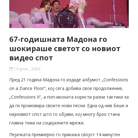
67-годишната Мадона го
шокираше светот со новиот
видео спот
10 јуни , 2026
Пред 21 година Мадона го издаде албумот „Confessions
on a Dance Floor“, кој сега добива свое продолжение,
„Confessions II“, а поп-иконата користи разни тактики за
да ги промовира своите нови песни. Една од нив беше и
најновиот спот што го објави, кој многу брзо стана
главна тема на социјалните мрежи.
Пејачката премиерно го прикажа својот 14-минутен