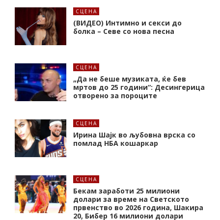
СЦЕНА
(ВИДЕО) Интимно и секси до
болка – Севе со нова песна
СЦЕНА
„Да не беше музиката, ќе бев
мртов до 25 години“: Десингерица
отворено за пороците
СЦЕНА
Ирина Шајк во љубовна врска со
помлад НБА кошаркар
СЦЕНА
Бекам заработи 25 милиони
долари за време на Светското
првенство во 2026 година, Шакира
20, Бибер 16 милиони долари