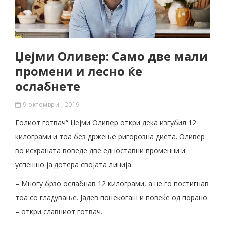
Џејми Оливер: Само две мали
промени и лесно ќе
ослабнете
9 октомври , 2019
Голиот готвач“ Џејми Оливер откри дека изгубил 12
килограми и тоа без држење ригорозна диета. Оливер
во исхраната воведе две едноставни променни и
успешно ја дотера својата линија.
– Многу брзо ослабнав 12 килограми, а не го постигнав
тоа со гладување. Јадев понекогаш и повеќе од порано
– откри славниот готвач.