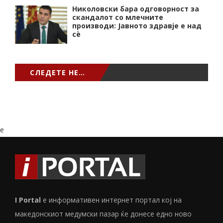
Николовски бара одговорност за
скандалот со млечните
производи: Јавното здравје е над
сѐ
СЛЕДЕТЕ НЕ…
e
I Portal
е информативен интернет портал кој на
македонскиот медумски пазар ќе донесе едно ново