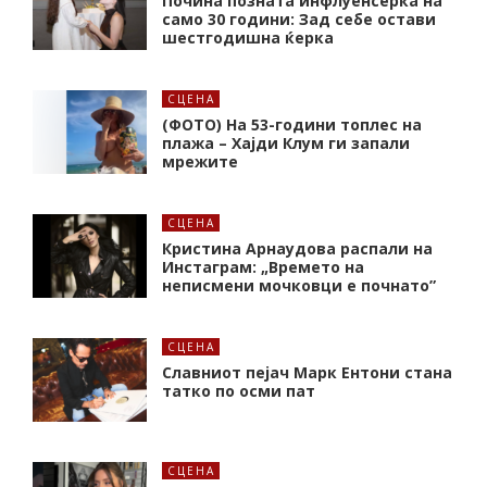
Почина позната инфлуенсерка на
само 30 години: Зад себе остави
шестгодишна ќерка
СЦЕНА
(ФОТО) На 53-години топлес на
плажа – Хајди Клум ги запали
мрежите
СЦЕНА
Кристина Арнаудова распали на
Инстаграм: „Времето на
неписмени мочковци е почнато”
СЦЕНА
Славниот пејач Марк Ентони стана
татко по осми пат
СЦЕНА