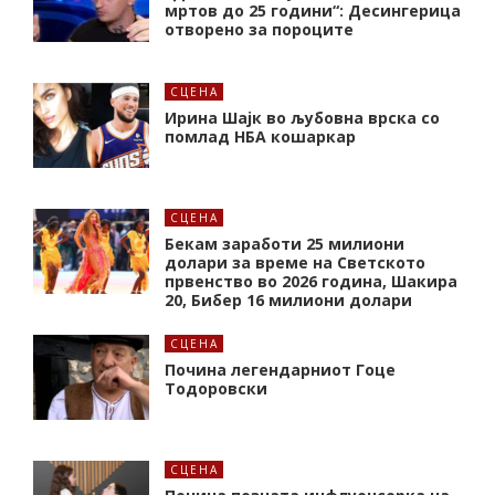
мртов до 25 години“: Десингерица
отворено за пороците
СЦЕНА
Ирина Шајк во љубовна врска со
помлад НБА кошаркар
СЦЕНА
Бекам заработи 25 милиони
долари за време на Светското
првенство во 2026 година, Шакира
20, Бибер 16 милиони долари
СЦЕНА
Почина легендарниот Гоце
Тодоровски
СЦЕНА