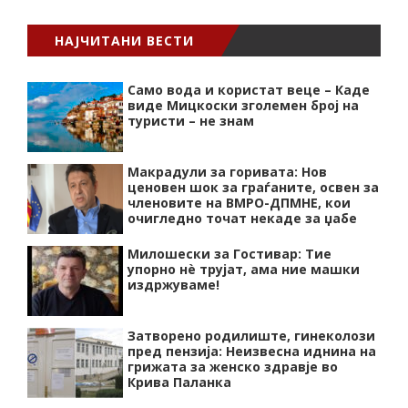
НАЈЧИТАНИ ВЕСТИ
Само вода и користат веце – Каде
виде Мицкоски зголемен број на
туристи – не знам
Макрадули за горивата: Нов
ценовен шок за граѓаните, освен за
членовите на ВМРО-ДПМНЕ, кои
очигледно точат некаде за џабе
Милошески за Гостивар: Тие
упорно нѐ трујат, ама ние машки
издржуваме!
Затворено родилиште, гинеколози
пред пензија: Неизвесна иднина на
грижата за женско здравје во
Крива Паланка