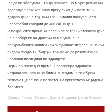
јас да ви зборувам што да правите, но мојот режим ми
дозволува алкохол само преку викенд – вели тој и
додава дека на тој начин го намалил внесувањето
непотребни калории до 400 cal на ден.
И покрај сите промени, славниот готвач истакнува дека
не е поборник на драстично менување на
прехрамбените навики кои вклучуваат исфрлање некои
видови продукти, бидејќи тоа може да резултира со
несакани последици по здравјето.
Џејми во последно време ја пропагира здравата
исхрана заснована на билки, а неодамна го објави
готвачот „Вег“ кој е посветен на приготвување јадења
без месо.
Ознаки:
Голиот Готвач
,
Диета
,
Исхрана
,
Џејми Оливер