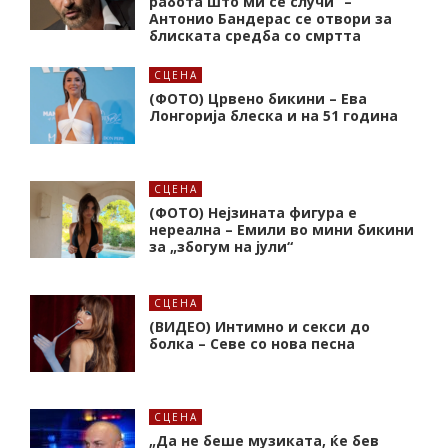
работа што ми се случи“ –
Антонио Бандерас се отвори за
блиската средба со смртта
СЦЕНА
(ФОТО) Црвено бикини – Ева
Лонгорија блеска и на 51 година
СЦЕНА
(ФОТО) Нејзината фигура е
нереална – Емили во мини бикини
за „збогум на јули“
СЦЕНА
(ВИДЕО) Интимно и секси до
болка – Севе со нова песна
СЦЕНА
„Да не беше музиката, ќе бев