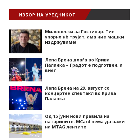
ИЗБОР НА УРЕДНИКОТ
Милошески за Гостивар: Тие
упорно нѐ трујат, ама ние машки
издржуваме!
Лепа Брена доаѓа во Крива
Паланка – Градот е подготвен, а
вие?
Лепа Брена на 29. август со
концертен спектакл во Крива
Паланка
Од 15 јуни нови правила на
патарините: MCard нема да важи
на MTAG лентите