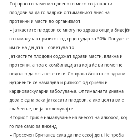
Тој прво го заменил црвеното месо со јаткасти
плодови за да го задржи оптималниот внес на
протеини и масти во организмот.
– Јаткастите плодови се многу по здрава опција бидејќи
го намалуваат ризикот од срцев удар за 50%. Понудете
им ги на децата – советува тој.
Јаткастите плодови содржат здрави масти, влакна и
протеини, а тоа е комбинацијата која ќе ви помогне
подолго да останете сити. Со храна богата со здрави
нутриенти се намалува и ризикот од срцеви и
кардиоваскуларни заболувања. Оптималната дневна
доза е една рака јаткасати плодови, а ако целта ви е
слабеење, не ја зголемувајте.
Вториот трик е намалување на внесот на алкохол, кој
го пие само за викенд.
– Просечен Британец сака да пие секој ден. Не треба