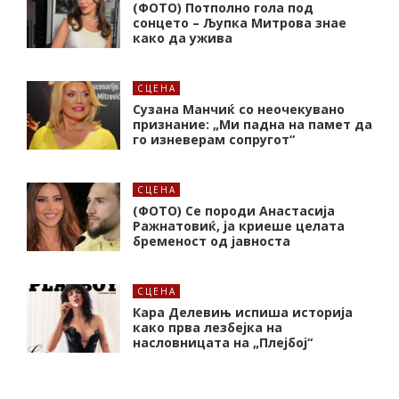
(ФОТО) Потполно гола под
сонцето – Љупка Митрова знае
како да ужива
СЦЕНА
Сузана Манчиќ со неочекувано
признание: „Ми падна на памет да
го изневерам сопругот“
СЦЕНА
(ФОТО) Се породи Анастасија
Ражнатовиќ, ја криеше целата
бременост од јавноста
СЦЕНА
Кара Делевињ испиша историја
како прва лезбејка на
насловницата на „Плејбој“