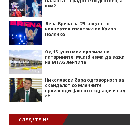
Паланка – Градот е подготвен, а
вие?
Лепа Брена на 29. август со
концертен спектакл во Крива
Паланка
Од 15 јуни нови правила на
патарините: MCard нема да важи
на MTAG лентите
Николовски бара одговорност за
скандалот со млечните
производи: Јавното здравје е над
сѐ
СЛЕДЕТЕ НЕ…