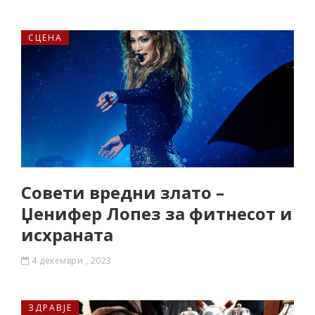
СЦЕНА
Совети вредни злато –
Џенифер Лопез за фитнесот и
исхраната
4 декември , 2023
ЗДРАВЈЕ