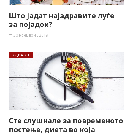
Што јадат најздравите луѓе
за појадок?
30 ноември , 2019
ЗДРАВЈЕ
Сте слушнале за повременото
постење, диета во која