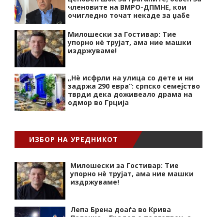
членовите на ВМРО-ДПМНЕ, кои
очигледно точат некаде за џабе
Милошески за Гостивар: Тие
упорно нѐ трујат, ама ние машки
издржуваме!
„Нѐ исфрли на улица со дете и ни
задржа 290 евра“: српско семејство
тврди дека доживеало драма на
одмор во Грција
ИЗБОР НА УРЕДНИКОТ
Милошески за Гостивар: Тие
упорно нѐ трујат, ама ние машки
издржуваме!
Лепа Брена доаѓа во Крива