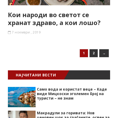
Кои народи во светот се
хранат здраво, а кои лошо?
7 ноември , 2019
1
2
→
НАЈЧИТАНИ ВЕСТИ
Само вода и користат веце – Каде
виде Мицкоски зголемен број на
туристи – не знам
Макрадули за горивата: Нов
ценовен шок за граѓаните, освен за