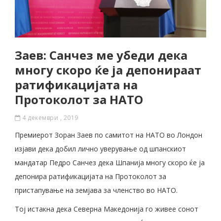
Заев: Санчез ме убеди дека
многу скоро ќе ја депонираат
ратификацијата на
Протоколот за НАТО
4 декември , 2019
Премиерот Зоран Заев по самитот на НАТО во Лондон
изјави дека добил лично уверување од шпанскиот
мандатар Педро Санчез дека Шпанија многу скоро ќе ја
депонира ратификацијата на Протоколот за
пристапување на земјава за членство во НАТО.
Тој истакна дека Северна Македонија го живее сонот