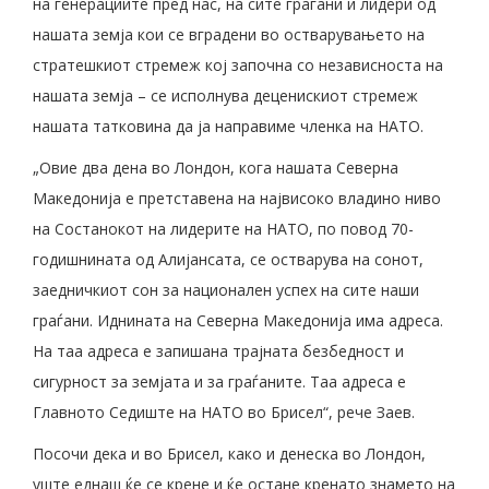
на генерациите пред нас, на сите граѓани и лидери од
нашата земја кои се вградени во остварувањето на
стратешкиот стремеж кој започна со независноста на
нашата земја – се исполнува деценискиот стремеж
нашата татковина да ја направиме членка на НАТО.
„Овие два дена во Лондон, кога нашата Северна
Македонија е претставена на највисоко владино ниво
на Состанокот на лидерите на НАТО, по повод 70-
годишнината од Алијансата, се остварува на сонот,
заедничкиот сон за национален успех на сите наши
граѓани. Иднината на Северна Македонија има адреса.
На таа адреса е запишана трајната безбедност и
сигурност за земјата и за граѓаните. Таа адреса е
Главното Седиште на НАТО во Брисел“, рече Заев.
Посочи дека и во Брисел, како и денеска во Лондон,
уште еднаш ќе се крене и ќе остане кренато знамето на