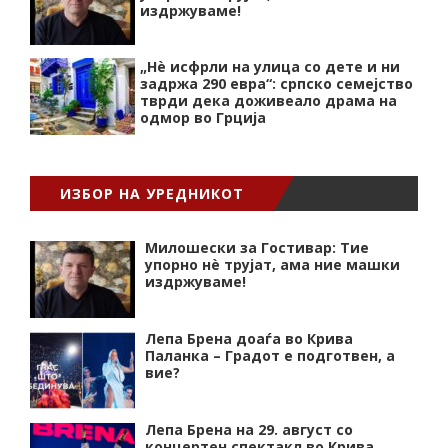
издржуваме!
„Нѐ исфрли на улица со дете и ни
задржа 290 евра“: српско семејство
тврди дека доживеало драма на
одмор во Грција
ИЗБОР НА УРЕДНИКОТ
Милошески за Гостивар: Тие
упорно нѐ трујат, ама ние машки
издржуваме!
Лепа Брена доаѓа во Крива
Паланка – Градот е подготвен, а
вие?
Лепа Брена на 29. август со
концертен спектакл во Крива