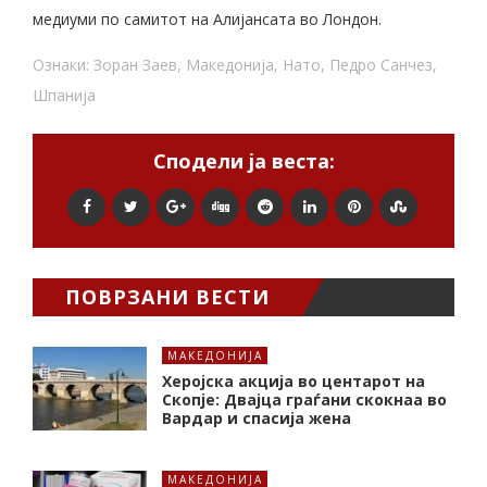
медиуми по самитот на Алијансата во Лондон.
Ознаки:
Зоран Заев
,
Македонија
,
Нато
,
Педро Санчез
,
Шпанија
Сподели ја веста:
ПОВРЗАНИ ВЕСТИ
МАКЕДОНИЈА
Херојска акција во центарот на
Скопје: Двајца граѓани скокнаа во
Вардар и спасија жена
МАКЕДОНИЈА