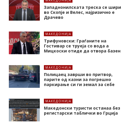
МАКЕДОНИЈА
Западнонилската треска се шири
во Скопје и Велес, најризично е
Драчево
МАКЕДОНИЈА
Трифуновски: Граѓаните на
Гостивар се труеја со вода а
Мицкоски отиде да отвора базен
МАКЕДОНИЈА
Полицаец заврши во притвор,
парите од казни за погрешно
паркирање си ги земал за себе
МАКЕДОНИЈА
Македонски туристи останаа без
регистарски таблички во Грција