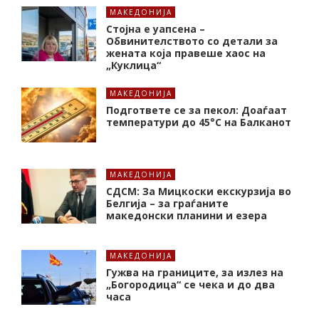
МАКЕДОНИЈА
Стојна е уапсена –
Обвинителството со детали за
жената која правеше хаос на
„Куклица“
МАКЕДОНИЈА
Подгответе се за пекол: Доаѓаат
температури до 45°C на Балканот
МАКЕДОНИЈА
СДСМ: За Мицкоски екскурзија во
Белгија – за граѓаните
македонски планини и езера
МАКЕДОНИЈА
Гужва на границите, за излез на
„Богородица“ се чека и до два
часа