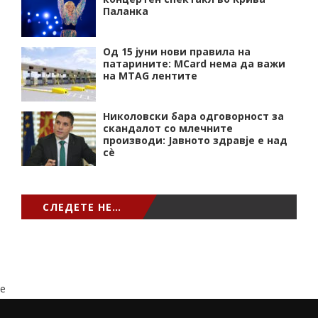
Паланка
Од 15 јуни нови правила на
патарините: MCard нема да важи
на MTAG лентите
Николовски бара одговорност за
скандалот со млечните
производи: Јавното здравје е над
сѐ
СЛЕДЕТЕ НЕ…
e