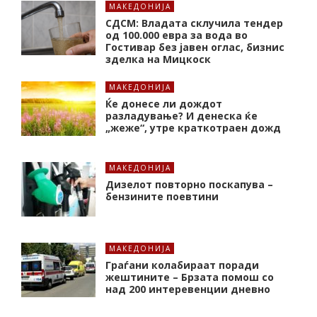
МАКЕДОНИЈА
СДСМ: Владата склучила тендер
од 100.000 евра за вода во
Гостивар без јавен оглас, бизнис
зделка на Мицкоск
МАКЕДОНИЈА
Ќе донесе ли дождот
разладување? И денеска ќе
„жеже“, утре краткотраен дожд
МАКЕДОНИЈА
Дизелот повторно поскапува –
бензините поевтини
МАКЕДОНИЈА
Граѓани колабираат поради
жештините – Брзата помош со
над 200 интеревенции дневно