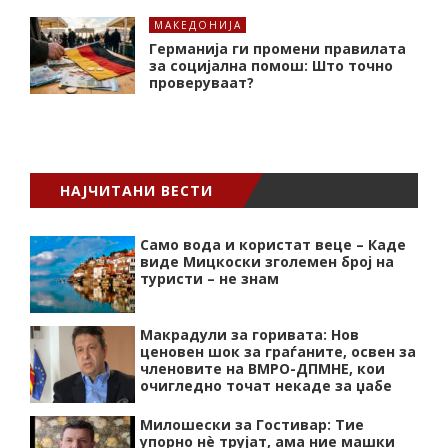
МАКЕДОНИЈА
Германија ги промени правилата
за социјална помош: Што точно
проверуваат?
НАЈЧИТАНИ ВЕСТИ
Само вода и користат веце – Каде
виде Мицкоски зголемен број на
туристи – не знам
Макрадули за горивата: Нов
ценовен шок за граѓаните, освен за
членовите на ВМРО-ДПМНЕ, кои
очигледно точат некаде за џабе
Милошески за Гостивар: Тие
упорно нѐ трујат, ама ние машки