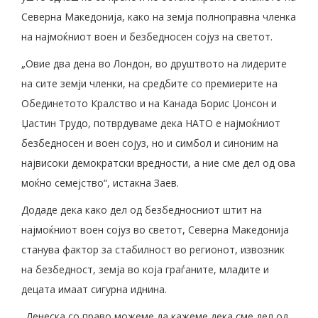
Северна Македонија, како на земја полноправна членка
на најмоќниот воен и безбедносен сојуз на светот.
„Овие два дена во Лондон, во друштвото на лидерите
на сите земји членки, на средбите со премиерите на
Обединетото Кралство и на Канада Борис Џонсон и
Џастин Трудо, потврдуваме дека НАТО е најмоќниот
безбедносен и воен сојуз, но и симбол и синоним на
највисоки демократски вредности, а ние сме дел од ова
моќно семејство“, истакна Заев.
Додаде дека како дел од безбедносниот штит на
најмоќниот воен сојуз во светот, Северна Македонија
станува фактор за стабилност во регионот, извозник
на безбедност, земја во која граѓаните, младите и
децата имаат сигурна иднина.
„Денеска со право можеме да кажеме дека сме дел од