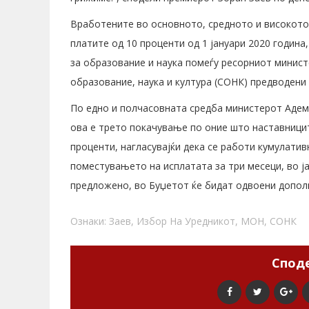
Вработените во основното, средното и високото
платите од 10 проценти од 1 јануари 2020 годин
за образование и наука помеѓу ресорниот минист
образование, наука и култура (СОНК) предводени
По едно и полчасовната средба министерот Адеми
ова е трето покачување по оние што наставницит
проценти, нагласувајќи дека се работи кумулатив
поместувањето на исплатата за три месеци, во ј
предложено, во Буџетот ќе бидат одвоени дополн
Ознаки:
Заев
,
Избор На Уредникот
,
МОН
,
СОНК
Споде