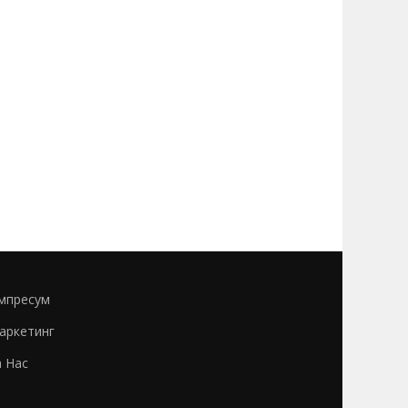
мпресум
аркетинг
а Нас