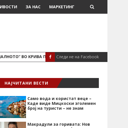
ИВОСТИ
ЗА НАС
МАРКЕТИНГ
Следи не на Facebook
ЈАЛНОТО“ ВО КРИВА ПАЛАНКА
ПОЖАР ВО СТАН
ЛОКАЛНО
НАЈЧИТАНИ ВЕСТИ
Само вода и користат веце –
Каде виде Мицкоски зголемен
број на туристи – не знам
Макрадули за горивата: Нов