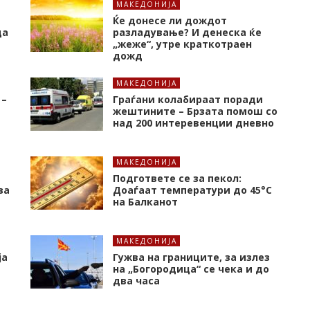
МАКЕДОНИЈА
Ќе донесе ли дождот
да
разладување? И денеска ќе
„жеже“, утре краткотраен
дожд
МАКЕДОНИЈА
 –
Граѓани колабираат поради
жештините – Брзата помош со
над 200 интеревенции дневно
МАКЕДОНИЈА
Подгответе се за пекол:
за
Доаѓаат температури до 45°C
на Балканот
МАКЕДОНИЈА
ја
Гужва на границите, за излез
на „Богородица“ се чека и до
два часа