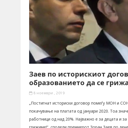
Заев по историскиот догово
образованието да се гри
8 ноември , 2019
„Постигнат историски договор помеѓу МОН и СО
покачување на платата од jануари 2020. Тоа зна
работници од над 20%. Најважно е за децата и з
грижиме!“, сподели премиерот Зоран Заев по ден