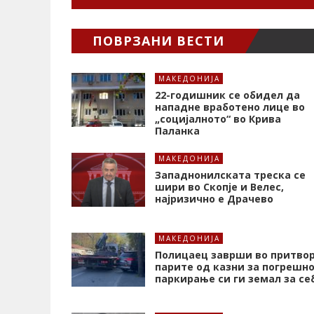
ПОВРЗАНИ ВЕСТИ
МАКЕДОНИЈА
22-годишник се обидел да
нападне вработено лице во
„социјалното“ во Крива
Паланка
МАКЕДОНИЈА
Западнонилската треска се
шири во Скопје и Велес,
најризично е Драчево
МАКЕДОНИЈА
Полицаец заврши во притвор
парите од казни за погрешн
паркирање си ги земал за се