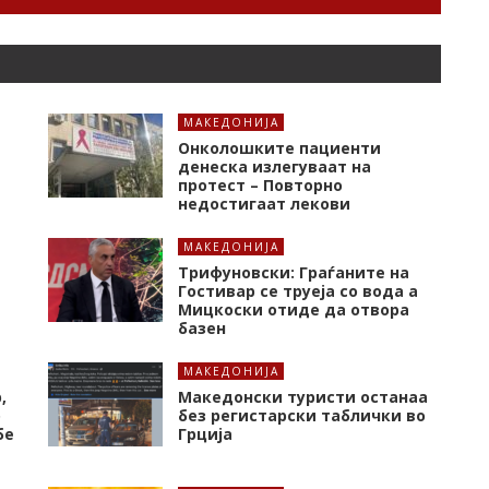
МАКЕДОНИЈА
Онколошките пациенти
денеска излегуваат на
протест – Повторно
недостигаат лекови
МАКЕДОНИЈА
Трифуновски: Граѓаните на
Гостивар се труеја со вода а
Мицкоски отиде да отвора
базен
МАКЕДОНИЈА
,
Македонски туристи останаа
о
без регистарски таблички во
бе
Грција