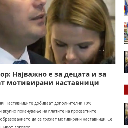
р: Најважно е за децата и за
жат мотивирани наставници
НК! Наставниците добиваат дополнителни 10%
чи вкупно покачување на платите на просветните
а образованието да се грижат мотивирани наставници. Се
ешниот договор.