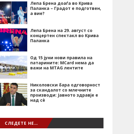
Лепа Брена доаѓа во Крива
Паланка – Градот е подготвен,
а вие?
Лепа Брена на 29. август со
концертен спектакл во Крива
Паланка
Од 15 јуни нови правила на
патарините: MCard нема да
важи на MTAG лентите
Николовски бара одговорност
за скандалот со млечните
производи: Јавното здравје е
над сѐ
СЛЕДЕТЕ НЕ…