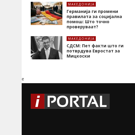
МАКЕДОНИЈА
Германија ги промени
правилата за социјална
помош: Што точно
проверуваат?
МАКЕДОНИЈА
СДСМ: Пет факти што ги
потврдува Евростат за
Мицкоски
e