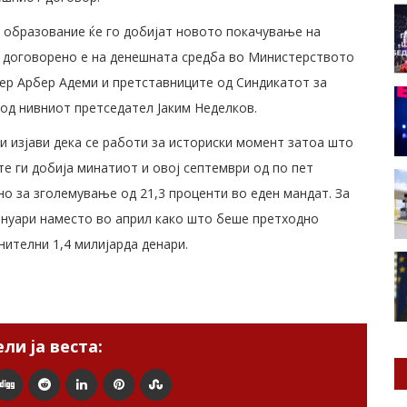
 образование ќе го добијат новото покачување на
а, договорено е на денешната средба во Министерството
ер Арбер Адеми и претставниците од Синдикатот за
 од нивниот претседател Јаким Неделков.
 изјави дека се работи за историски момент затоа што
е ги добија минатиот и овој септември од по пет
но за зголемување од 21,3 проценти во еден мандат. За
ануари наместо во април како што беше претходно
ителни 1,4 милијарда денари.
ли ја веста: