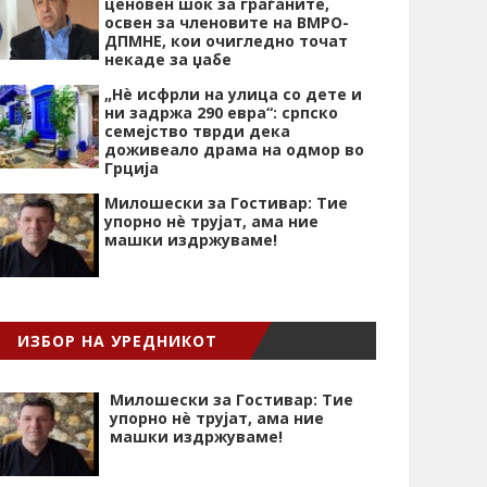
ценовен шок за граѓаните,
освен за членовите на ВМРО-
ДПМНЕ, кои очигледно точат
некаде за џабе
„Нѐ исфрли на улица со дете и
ни задржа 290 евра“: српско
семејство тврди дека
доживеало драма на одмор во
Грција
Милошески за Гостивар: Тие
упорно нѐ трујат, ама ние
машки издржуваме!
ИЗБОР НА УРЕДНИКОТ
Милошески за Гостивар: Тие
упорно нѐ трујат, ама ние
машки издржуваме!