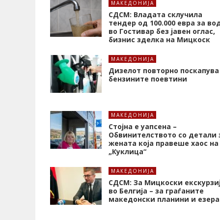
МАКЕДОНИЈА
СДСМ: Владата склучила
тендер од 100.000 евра за во
во Гостивар без јавен оглас,
бизнис зделка на Мицкоск
МАКЕДОНИЈА
Дизелот повторно поскапува
бензините поевтини
МАКЕДОНИЈА
Стојна е уапсена –
Обвинителството со детали 
жената која правеше хаос на
„Куклица“
МАКЕДОНИЈА
СДСМ: За Мицкоски екскурзи
во Белгија – за граѓаните
македонски планини и езера