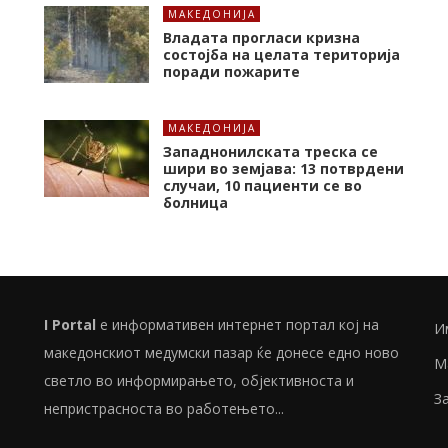
МАКЕДОНИЈА
Владата прогласи кризна
состојба на целата територија
поради пожарите
МАКЕДОНИЈА
Западнонилската треска се
шири во земјава: 13 потврдени
случаи, 10 пациенти се во
болница
I Portal
е информативен интернет портал кој на
И
македонскиот медумски пазар ќе донесе едно ново
М
светло во информирањето, објективноста и
З
непристрасноста во работењето...