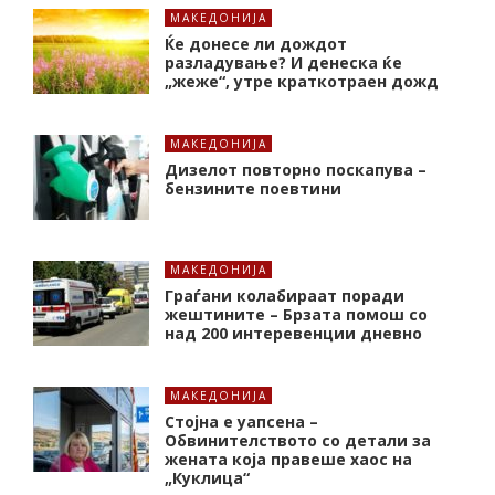
МАКЕДОНИЈА
Ќе донесе ли дождот
разладување? И денеска ќе
„жеже“, утре краткотраен дожд
МАКЕДОНИЈА
Дизелот повторно поскапува –
бензините поевтини
МАКЕДОНИЈА
Граѓани колабираат поради
жештините – Брзата помош со
над 200 интеревенции дневно
МАКЕДОНИЈА
Стојна е уапсена –
Обвинителството со детали за
жената која правеше хаос на
„Куклица“