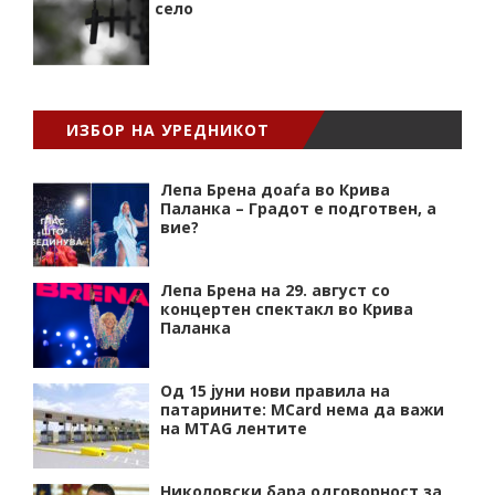
село
ИЗБОР НА УРЕДНИКОТ
Лепа Брена доаѓа во Крива
Паланка – Градот е подготвен, а
вие?
Лепа Брена на 29. август со
концертен спектакл во Крива
Паланка
Од 15 јуни нови правила на
патарините: MCard нема да важи
на MTAG лентите
Николовски бара одговорност за