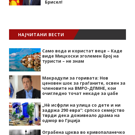
Брисел!
НАЈЧИТАНИ ВЕСТИ
Само вода и користат веце – Каде
виде Мицкоски зголемен број на
туристи – не знам
Макрадули за горивата: Нов
ценовен шок за граѓаните, освен за
членовите на ВМРО-ДПМНЕ, кои
очигледно точат некаде за џабе
„Нѐ исфрли на улица со дете и ни
задржа 290 евра“: српско семејство
тврди дека доживеало драма на
одмор во Грција
Ограбена црква во кривопаланечко