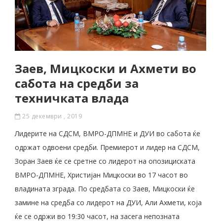
Заев, Мицкоски и Ахмети во
сабота на средби за
техничката влада
25 декември , 2019
Лидерите на СДСМ, ВМРО-ДПМНЕ и ДУИ во сабота ќе
одржат одвоени средби. Премиерот и лидер на СДСМ,
Зоран Заев ќе се сретне со лидерот на опозициската
ВМРО-ДПМНЕ, Христијан Мицкоски во 17 часот во
владината зграда. По средбата со Заев, Мицкоски ќе
замине на средба со лидерот на ДУИ, Али Ахмети, која
ќе се одржи во 19:30 часот, на засега непозната