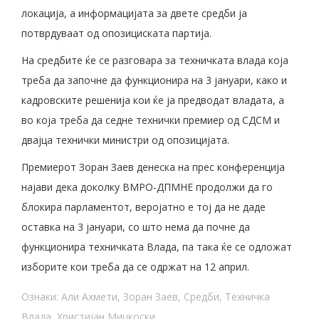
локација, а информацијата за двете средби ја
потврдуваат од опозициската партија.
На средбите ќе се разговара за техничката влада која
треба да започне да функционира на 3 јануари, како и
кадровските решенија кои ќе ја предводат владата, а
во која треба да седне технички премиер од СДСМ и
двајца технички министри од опозицијата.
Премиерот Зоран Заев денеска на прес конференција
најави дека доколку ВМРО-ДПМНЕ продолжи да го
блокира парламентот, веројатно е тој да не даде
оставка на 3 јануари, со што нема да почне да
функционира техничката Влада, па така ќе се одложат
изборите кои треба да се одржат на 12 април.
Ознаки:
Али Ахмети
,
Зоран Заев
,
Средби
,
Техничка
Влада
,
Христијан Мицкоски