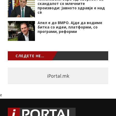
скандалот со млечните
производи: Јавното здравје е над
сѐ
Апел е до ВМРО. Ајде да водиме
битка со идеи, платформи, со
програми, реформи
СЛЕДЕТЕ НЕ…
iPortal.mk
e