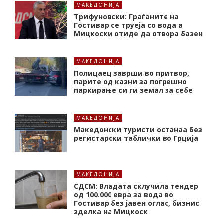
МАКЕДОНИЈА
Трифуновски: Граѓаните на
Гостивар се труеја со вода а
Мицкоски отиде да отвора базен
МАКЕДОНИЈА
Полицаец заврши во притвор,
парите од казни за погрешно
паркирање си ги земал за себе
МАКЕДОНИЈА
Македонски туристи останаа без
регистарски таблички во Грција
МАКЕДОНИЈА
СДСМ: Владата склучила тендер
од 100.000 евра за вода во
Гостивар без јавен оглас, бизнис
зделка на Мицкоск