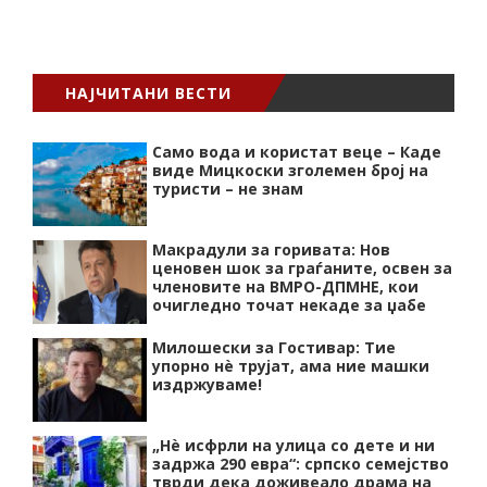
НАЈЧИТАНИ ВЕСТИ
Само вода и користат веце – Каде
виде Мицкоски зголемен број на
туристи – не знам
Макрадули за горивата: Нов
ценовен шок за граѓаните, освен за
членовите на ВМРО-ДПМНЕ, кои
очигледно точат некаде за џабе
Милошески за Гостивар: Тие
упорно нѐ трујат, ама ние машки
издржуваме!
„Нѐ исфрли на улица со дете и ни
задржа 290 евра“: српско семејство
тврди дека доживеало драма на