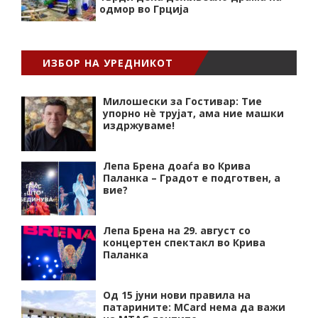
одмор во Грција
ИЗБОР НА УРЕДНИКОТ
Милошески за Гостивар: Тие
упорно нѐ трујат, ама ние машки
издржуваме!
Лепа Брена доаѓа во Крива
Паланка – Градот е подготвен, а
вие?
Лепа Брена на 29. август со
концертен спектакл во Крива
Паланка
Од 15 јуни нови правила на
патарините: MCard нема да важи