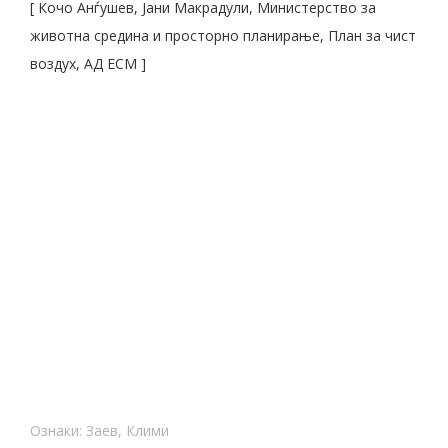
[ Кочо Анѓушев, Јани Макрадули, Министерство за
животна средина и просторно планирање, План за чист
воздух, АД ЕСМ ]
Ознаки:
Заев
,
Клими