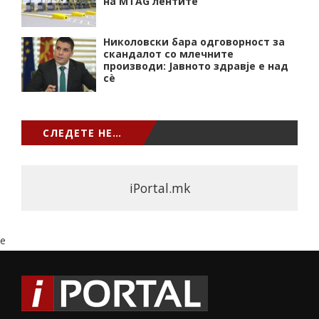
на MTAG лентите
Николовски бара одговорност за
скандалот со млечните
производи: Јавното здравје е над
сѐ
СЛЕДЕТЕ НЕ…
iPortal.mk
e