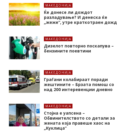
МАКЕДОНИЈА
Ќе донесе ли дождот
разладување? И денеска ќе
„жеже“, утре краткотраен дожд
МАКЕДОНИЈА
Дизелот повторно поскапува –
бензините поевтини
МАКЕДОНИЈА
Граѓани колабираат поради
жештините – Брзата помош со
над 200 интеревенции дневно
МАКЕДОНИЈА
Стојна е уапсена –
Обвинителството со детали за
жената која правеше хаос на
„Куклица“