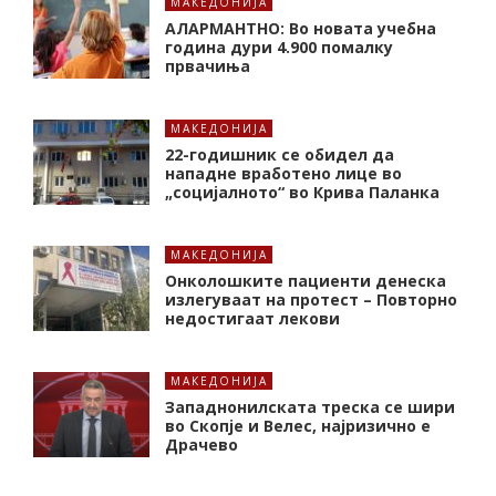
МАКЕДОНИЈА
АЛАРМАНТНО: Во новата учебна
година дури 4.900 помалку
првачиња
МАКЕДОНИЈА
22-годишник се обидел да
нападне вработено лице во
„социјалното“ во Крива Паланка
МАКЕДОНИЈА
Онколошките пациенти денеска
излегуваат на протест – Повторно
недостигаат лекови
МАКЕДОНИЈА
Западнонилската треска се шири
во Скопје и Велес, најризично е
Драчево