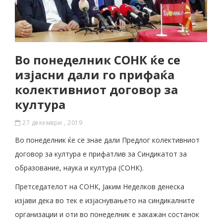
Во понеделник СОНК ќе се
изјасни дали го прифаќа
колективниот договор за
култура
27 декември , 2019
Во понеделник ќе се знае дали Предлог колективниот
договор за култура е прифатлив за Синдикатот за
образование, наука и култура (СОНК).
Претседателот на СОНК, Јаким Неделков денеска
изјави дека во тек е изјаснувањето на синдикалните
организации и оти во понеделник е закажан состанок