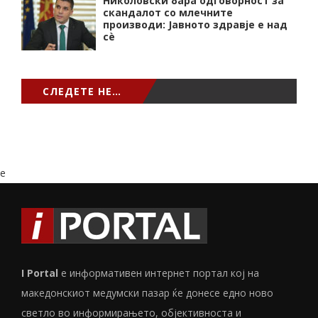
Николовски бара одговорност за
скандалот со млечните
производи: Јавното здравје е над
сѐ
СЛЕДЕТЕ НЕ…
e
I Portal
е информативен интернет портал кој на
македонскиот медумски пазар ќе донесе едно ново
светло во информирањето, објективноста и