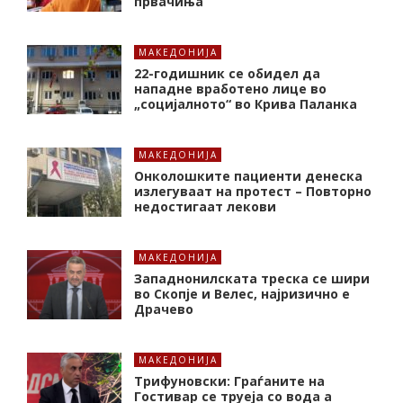
првачиња
МАКЕДОНИЈА
22-годишник се обидел да
нападне вработено лице во
„социјалното“ во Крива Паланка
МАКЕДОНИЈА
Онколошките пациенти денеска
излегуваат на протест – Повторно
недостигаат лекови
МАКЕДОНИЈА
Западнонилската треска се шири
во Скопје и Велес, најризично е
Драчево
МАКЕДОНИЈА
Трифуновски: Граѓаните на
Гостивар се труеја со вода а