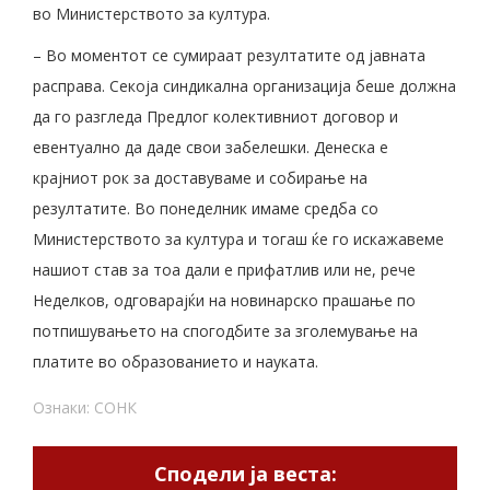
во Министерството за култура.
– Во моментот се сумираат резултатите од јавната
расправа. Секоја синдикална организација беше должна
да го разгледа Предлог колективниот договор и
евентуално да даде свои забелешки. Денеска е
крајниот рок за доставуваме и собирање на
резултатите. Во понеделник имаме средба со
Министерството за култура и тогаш ќе го искажавеме
нашиот став за тоа дали е прифатлив или не, рече
Неделков, одговарајќи на новинарско прашање по
потпишувањето на спогодбите за зголемување на
платите во образованието и науката.
Ознаки:
СОНК
Сподели ја веста: