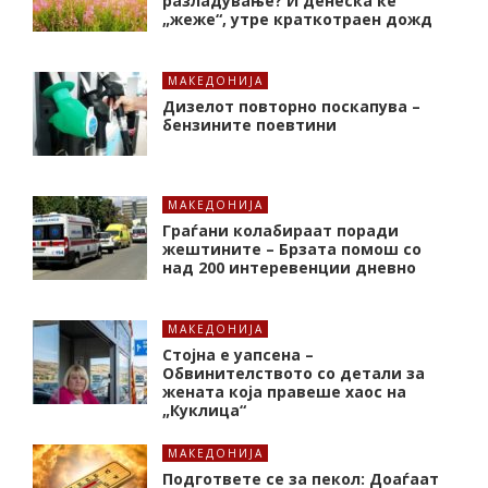
разладување? И денеска ќе
„жеже“, утре краткотраен дожд
МАКЕДОНИЈА
Дизелот повторно поскапува –
бензините поевтини
МАКЕДОНИЈА
Граѓани колабираат поради
жештините – Брзата помош со
над 200 интеревенции дневно
МАКЕДОНИЈА
Стојна е уапсена –
Обвинителството со детали за
жената која правеше хаос на
„Куклица“
МАКЕДОНИЈА
Подгответе се за пекол: Доаѓаат