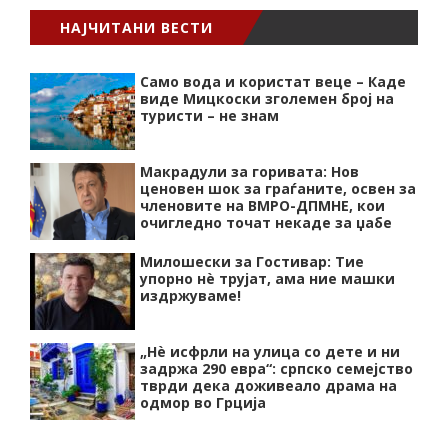
НАЈЧИТАНИ ВЕСТИ
Само вода и користат веце – Каде
виде Мицкоски зголемен број на
туристи – не знам
Макрадули за горивата: Нов
ценовен шок за граѓаните, освен за
членовите на ВМРО-ДПМНЕ, кои
очигледно точат некаде за џабе
Милошески за Гостивар: Тие
упорно нѐ трујат, ама ние машки
издржуваме!
„Нѐ исфрли на улица со дете и ни
задржа 290 евра“: српско семејство
тврди дека доживеало драма на
одмор во Грција