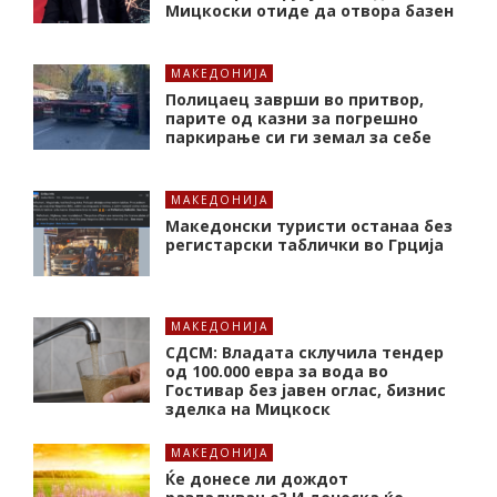
Мицкоски отиде да отвора базен
МАКЕДОНИЈА
Полицаец заврши во притвор,
парите од казни за погрешно
паркирање си ги земал за себе
МАКЕДОНИЈА
Македонски туристи останаа без
регистарски таблички во Грција
МАКЕДОНИЈА
СДСМ: Владата склучила тендер
од 100.000 евра за вода во
Гостивар без јавен оглас, бизнис
зделка на Мицкоск
МАКЕДОНИЈА
Ќе донесе ли дождот