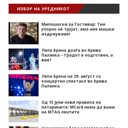
ИЗБОР НА УРЕДНИКОТ
Милошески за Гостивар: Тие
упорно нѐ трујат, ама ние машки
издржуваме!
Лепа Брена доаѓа во Крива
Паланка – Градот е подготвен, а
вие?
Лепа Брена на 29. август со
концертен спектакл во Крива
Паланка
Од 15 јуни нови правила на
патарините: MCard нема да важи
на MTAG лентите