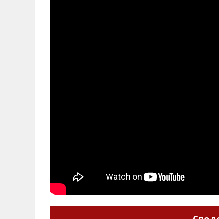
Споде