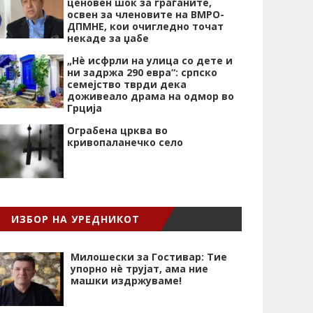
ценовен шок за граѓаните,
освен за членовите на ВМРО-
ДПМНЕ, кои очигледно точат
некаде за џабе
„Нѐ исфрли на улица со дете и
ни задржа 290 евра“: српско
семејство тврди дека
доживеало драма на одмор во
Грција
Ограбена црква во
кривопаланечко село
ИЗБОР НА УРЕДНИКОТ
Милошески за Гостивар: Тие
упорно нѐ трујат, ама ние
машки издржуваме!