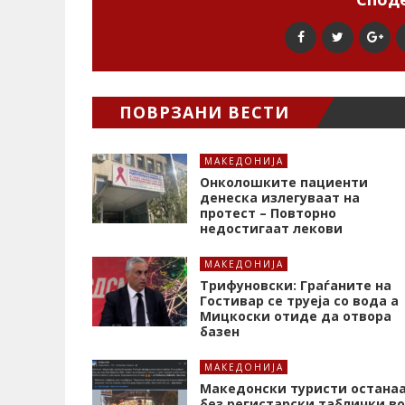
ПОВРЗАНИ ВЕСТИ
МАКЕДОНИЈА
Онколошките пациенти
денеска излегуваат на
протест – Повторно
недостигаат лекови
МАКЕДОНИЈА
Трифуновски: Граѓаните на
Гостивар се труеја со вода а
Мицкоски отиде да отвора
базен
МАКЕДОНИЈА
Македонски туристи остана
без регистарски таблички во