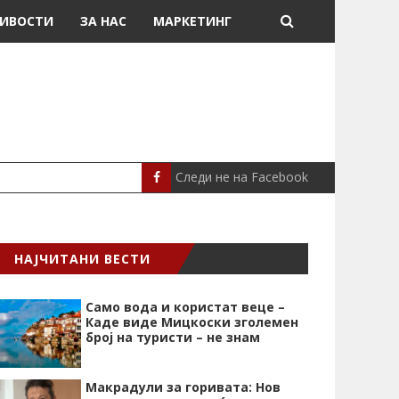
ИВОСТИ
ЗА НАС
МАРКЕТИНГ
Следи не на Facebook
„СРЦЕВИОТ УДАР Е НАЈ
СЦЕНА
НАЈЧИТАНИ ВЕСТИ
Само вода и користат веце –
Каде виде Мицкоски зголемен
број на туристи – не знам
Макрадули за горивата: Нов