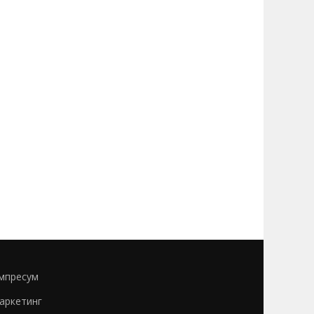
мпресум
аркетинг