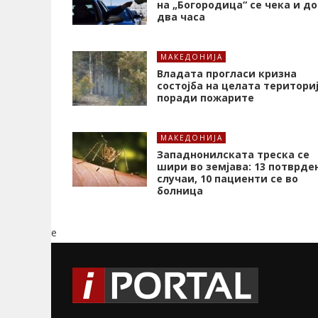
на „Богородица“ се чека и до
два часа
МАКЕДОНИЈА
Владата прогласи кризна
состојба на целата територи
поради пожарите
МАКЕДОНИЈА
Западнонилската треска се
шири во земјава: 13 потврде
случаи, 10 пациенти се во
болница
e