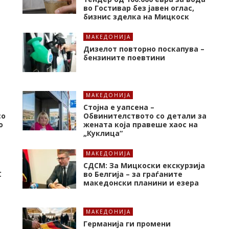
во Гостивар без јавен оглас,
бизнис зделка на Мицкоск
МАКЕДОНИЈА
Дизелот повторно поскапува –
бензините поевтини
МАКЕДОНИЈА
Стојна е уапсена –
со
Обвинителството со детали за
о
жената која правеше хаос на
„Куклица“
МАКЕДОНИЈА
СДСМ: За Мицкоски екскурзија
C
во Белгија – за граѓаните
македонски планини и езера
МАКЕДОНИЈА
Германија ги промени