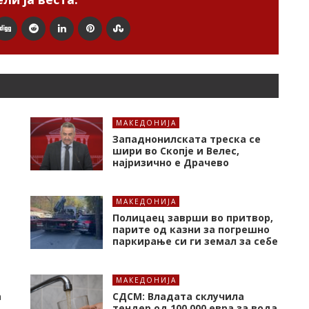
МАКЕДОНИЈА
Западнонилската треска се
шири во Скопје и Велес,
најризично е Драчево
МАКЕДОНИЈА
Полицаец заврши во притвор,
парите од казни за погрешно
паркирање си ги земал за себе
МАКЕДОНИЈА
а
СДСМ: Владата склучила
тендер од 100.000 евра за вода