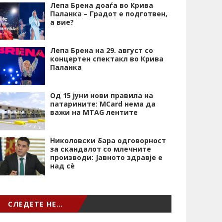
Лепа Брена доаѓа во Крива
Паланка – Градот е подготвен,
а вие?
Лепа Брена на 29. август со
концертен спектакл во Крива
Паланка
Од 15 јуни нови правила на
патарините: MCard нема да
важи на MTAG лентите
Николовски бара одговорност
за скандалот со млечните
производи: Јавното здравје е
над сѐ
СЛЕДЕТЕ НЕ…