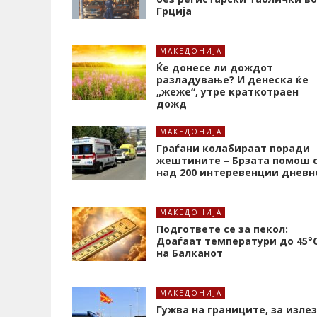
Грција
МАКЕДОНИЈА
Ќе донесе ли дождот
разладување? И денеска ќе
„жеже“, утре краткотраен
дожд
МАКЕДОНИЈА
Граѓани колабираат поради
жештините – Брзата помош 
над 200 интеревенции дневн
МАКЕДОНИЈА
Подгответе се за пекол:
Доаѓаат температури до 45°
на Балканот
МАКЕДОНИЈА
Гужва на границите, за излез