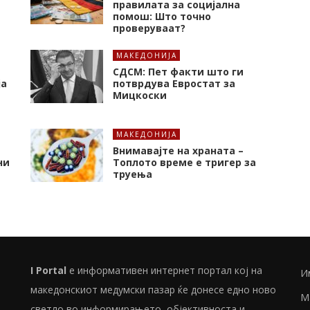
правилата за социјална
помош: Што точно
проверуваат?
МАКЕДОНИЈА
СДСМ: Пет факти што ги
ја
потврдува Евростат за
Мицкоски
МАКЕДОНИЈА
Внимавајте на храната –
ни
Топлото време е тригер за
труења
I Portal
е информативен интернет портал кој на
И
македонскиот медумски пазар ќе донесе едно ново
М
светло во информирањето, објективноста и