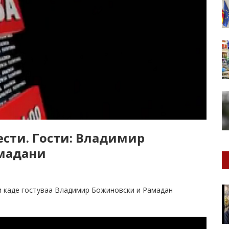
Вести. Гости: Владимир
мадани
и каде гостуваа Владимир Божиновски и Рамадан