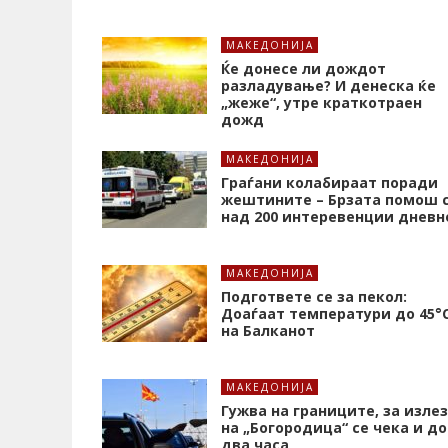
МАКЕДОНИЈА
Ќе донесе ли дождот
разладување? И денеска ќе
„жеже“, утре краткотраен
дожд
МАКЕДОНИЈА
Граѓани колабираат поради
жештините – Брзата помош 
над 200 интеревенции дневн
МАКЕДОНИЈА
Подгответе се за пекол:
Доаѓаат температури до 45°
на Балканот
МАКЕДОНИЈА
Гужва на границите, за излез
на „Богородица“ се чека и до
два часа