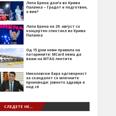
Лепа Брена доаѓа во Крива
Паланка – Градот е подготвен,
а вие?
Лепа Брена на 29. август со
концертен спектакл во Крива
Паланка
Од 15 јуни нови правила на
патарините: MCard нема да
важи на MTAG лентите
Николовски бара одговорност
за скандалот со млечните
производи: Јавното здравје е
над сѐ
СЛЕДЕТЕ НЕ…