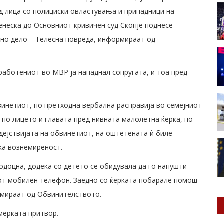
д лица со полициски овластувања и припадници на
енеска до Основниот кривичен суд Скопје поднесе
чно дело – Телесна повреда, информираат од
работениот во МВР ја нападнал сопругата, и тоа пред
инетиот, по претходна вербална расправија во семејниот
а по лицето и главата пред нивната малолетна ќерка, по
 дејствијата на обвинетиот, на оштетената ѝ биле
ка вознемиреност.
одоцна, додека со детето се обидувала да го напушти
иот мобилен телефон. Заедно со ќерката побарале помош
ормираат од Обвинителството.
мерката притвор.