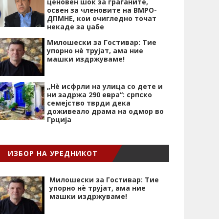
ценовен шок за граѓаните,
освен за членовите на ВМРО-
ДПМНЕ, кои очигледно точат
некаде за џабе
Милошески за Гостивар: Тие
упорно нѐ трујат, ама ние
машки издржуваме!
„Нѐ исфрли на улица со дете и
ни задржа 290 евра“: српско
семејство тврди дека
доживеало драма на одмор во
Грција
ИЗБОР НА УРЕДНИКОТ
Милошески за Гостивар: Тие
упорно нѐ трујат, ама ние
машки издржуваме!