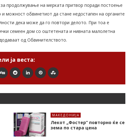
г за продолжување на мерката притвор поради постоење
о и можност обвинетиот да стане недостапен на органите
лности дека може да го повтори делото. При тоа е
ички семеен дом со оштетената и нивната малолетна
 додаваат од Обвинителството.
ли ја веста:
МАКЕДОНИЈА
Лекот „Фостер“ повторно ќе се
зема по стара цена