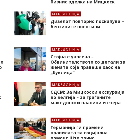
бизнис зделка на Мицкоск
МАКЕДОНИЈА
Дизелот повторно поскапува –
бензините поевтини
МАКЕДОНИЈА
Стојна е уапсена –
со
Обвинителството со детали за
о
жената која правеше хаос на
„Куклица“
МАКЕДОНИЈА
СДСМ: За Мицкоски екскурзија
C
во Белгија – за граѓаните
македонски планини и езера
МАКЕДОНИЈА
Германија ги промени
правилата за социјална
помош: Што точно