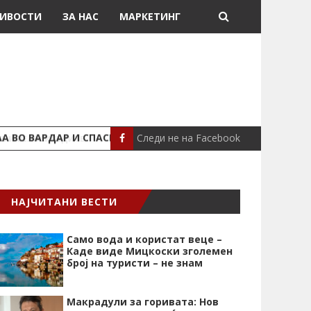
ИВОСТИ
ЗА НАС
МАРКЕТИНГ
Следи не на Facebook
АА ВО ВАРДАР И СПАСИЈА ЖЕНА
АВИОН НЕ УСПЕА ДА
СВЕТ
НАЈЧИТАНИ ВЕСТИ
Само вода и користат веце –
Каде виде Мицкоски зголемен
број на туристи – не знам
Макрадули за горивата: Нов