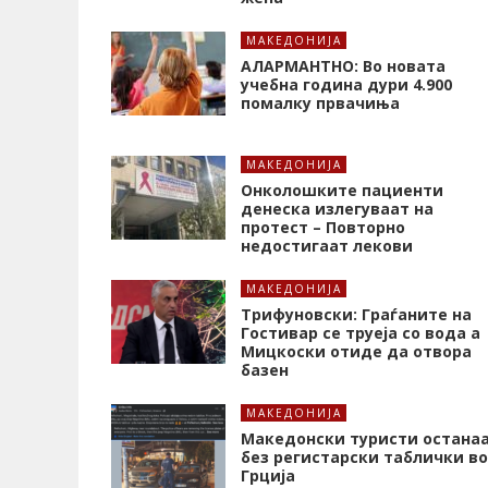
МАКЕДОНИЈА
АЛАРМАНТНО: Во новата
учебна година дури 4.900
помалку првачиња
МАКЕДОНИЈА
Онколошките пациенти
денеска излегуваат на
протест – Повторно
недостигаат лекови
МАКЕДОНИЈА
Трифуновски: Граѓаните на
Гостивар се труеја со вода а
Мицкоски отиде да отвора
базен
МАКЕДОНИЈА
Македонски туристи остана
без регистарски таблички во
Грција