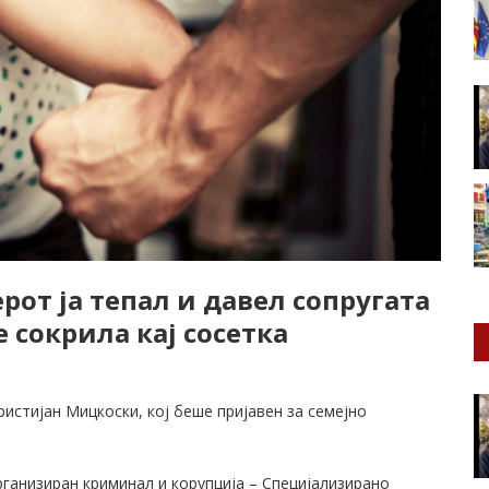
от ја тепал и давел сопругата
 сокрила кај сосетка
истијан Мицкоски, кој беше пријавен за семејно
ганизиран криминал и корупција – Специјализирано