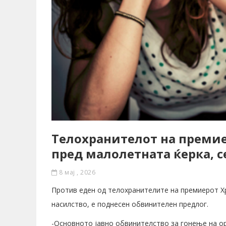
Телохранителот на премиер
пред малолетната ќерка, се
8 мај , 2026
Против еден од телохранителите на премиерот Хр
насилство, е поднесен обвинителен предлог.
-Основното јавно обвинителство за гонење на ор