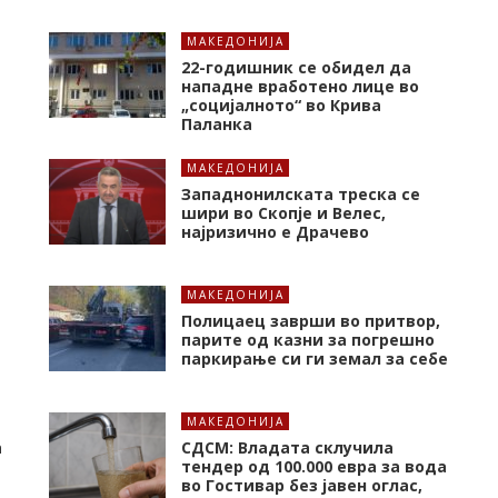
МАКЕДОНИЈА
22-годишник се обидел да
нападне вработено лице во
„социјалното“ во Крива
Паланка
МАКЕДОНИЈА
Западнонилската треска се
шири во Скопје и Велес,
најризично е Драчево
МАКЕДОНИЈА
Полицаец заврши во притвор,
парите од казни за погрешно
паркирање си ги земал за себе
МАКЕДОНИЈА
а
СДСМ: Владата склучила
тендер од 100.000 евра за вода
во Гостивар без јавен оглас,