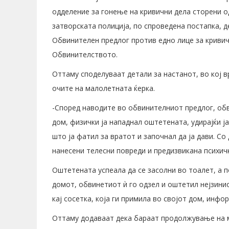
одделение за гонење на кривични дела сторени о
затворската полиција, по спроведена постапка, д
Обвинителен предлог против едно лице за криви
Обвинителството.
Оттаму споделуваат детали за настанот, во кој в
очите на малолетната ќерка.
-Според наводите во обвинителниот предлог, обв
дом, физички ја нападнал оштетената, удирајќи ј
што ја фатил за вратот и започнал да ја дави. Со
нанесени телесни повреди и предизвикана психич
Оштетената успеала да се засолни во тоалет, а п
домот, обвинетиот ѝ го одзел и оштетил нејзин
кај сосетка, која ги примила во својот дом, инф
Оттаму додаваат дека бараат продолжување на 