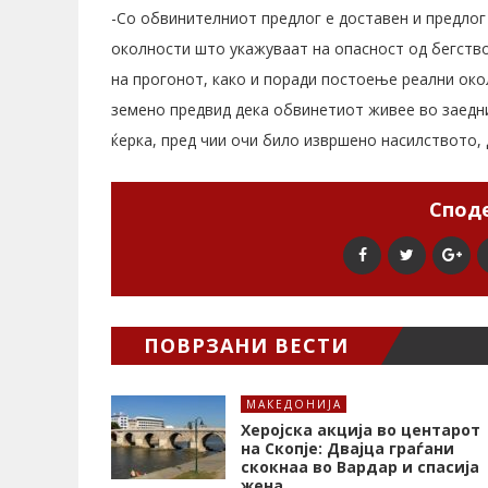
-Со обвинителниот предлог е доставен и предло
околности што укажуваат на опасност од бегств
на прогонот, како и поради постоење реални око
земено предвид дека обвинетиот живее во заедн
ќерка, пред чии очи било извршено насилството,
Споде
ПОВРЗАНИ ВЕСТИ
МАКЕДОНИЈА
Херојска акција во центарот
на Скопје: Двајца граѓани
скокнаа во Вардар и спасија
жена