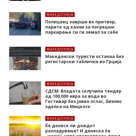
МАКЕДОНИЈА
Полицаец заврши во притвор,
парите од казни за погрешно
паркирање си ги земал за себе
МАКЕДОНИЈА
Македонски туристи останаа без
регистарски таблички во Грција
МАКЕДОНИЈА
СДСМ: Владата склучила тендер
од 100.000 евра за вода во
Гостивар без јавен оглас, бизнис
зделка на Мицкоск
МАКЕДОНИЈА
Ќе донесе ли дождот
разладување? И денеска ќе
„жеже“, утре краткотраен дожд