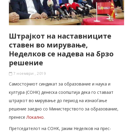
Штрајкот на наставниците
ставен во мирување,
Неделков се надева на брзо
решение
7 ноември , 2019
Самостојниот синдикат за образование и наука и
култура (СОНК) денеска соопштија дека го ставаат
штрајкот во мирување до период на изнаоѓање
решение заедно со Министерството за образование,
пренесе
Локално
.
Претседателот на СОНК, Јаким Неделков на прес-