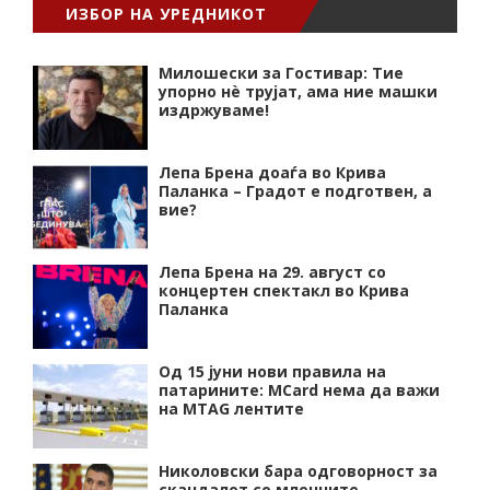
ИЗБОР НА УРЕДНИКОТ
Милошески за Гостивар: Тие
упорно нѐ трујат, ама ние машки
издржуваме!
Лепа Брена доаѓа во Крива
Паланка – Градот е подготвен, а
вие?
Лепа Брена на 29. август со
концертен спектакл во Крива
Паланка
Од 15 јуни нови правила на
патарините: MCard нема да важи
на MTAG лентите
Николовски бара одговорност за
скандалот со млечните