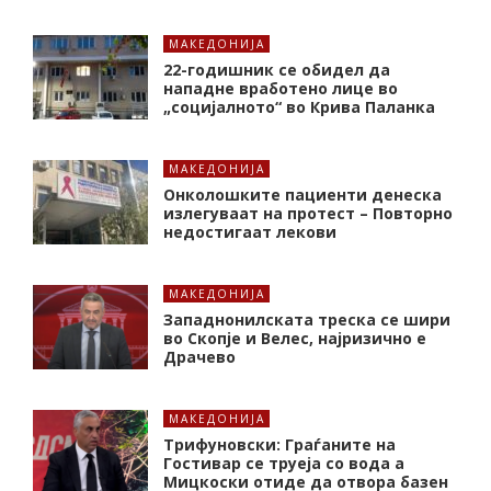
МАКЕДОНИЈА
22-годишник се обидел да
нападне вработено лице во
„социјалното“ во Крива Паланка
МАКЕДОНИЈА
Онколошките пациенти денеска
излегуваат на протест – Повторно
недостигаат лекови
МАКЕДОНИЈА
Западнонилската треска се шири
во Скопје и Велес, најризично е
Драчево
МАКЕДОНИЈА
Трифуновски: Граѓаните на
Гостивар се труеја со вода а
Мицкоски отиде да отвора базен