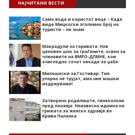
НАЈЧИТАНИ ВЕСТИ
Само вода и користат веце – Каде
виде Мицкоски зголемен број на
туристи – не знам
Макрадули за горивата: Нов
ценовен шок за граѓаните, освен за
членовите на ВМРО-ДПМНЕ, кои
очигледно точат некаде за џабе
Милошески за Гостивар: Тие
упорно нѐ трујат, ама ние машки
издржуваме!
Затворено родилиште, гинеколози
пред пензија: Неизвесна иднина на
грижата за женско здравје во
Крива Паланка