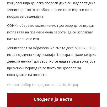
конференција денеска сподели дека се надеваат дека
Министерството за образование ќе се изјасни што
побрзо за решенијата.
СОНК побара во колективниот договор да се вгради
исплатата на прекувремена работа, да се исплаќаат
патни трошоци итн.
Министерот за образование смета дека МОН и СОНК
имаат одлична комуникација. Тој изрази жалење дека
денеска немаат договор, но се надева дека во најбрз
временски период ќе се постигне договор за
покачување на платите.
Ознаки:
Избор На Уредникот
,
СОНК
,
Штрајк
Сподели ја веста: