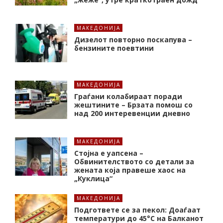
МАКЕДОНИЈА
Дизелот повторно поскапува –
бензините поевтини
МАКЕДОНИЈА
Граѓани колабираат поради
жештините – Брзата помош со
над 200 интеревенции дневно
МАКЕДОНИЈА
Стојна е уапсена –
Обвинителството со детали за
жената која правеше хаос на
„Куклица“
МАКЕДОНИЈА
Подгответе се за пекол: Доаѓаат
температури до 45°C на Балканот