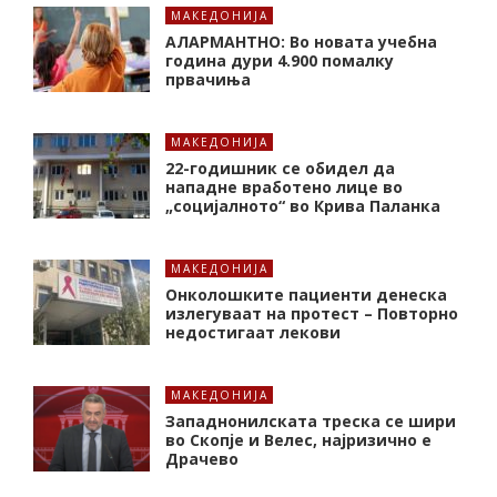
МАКЕДОНИЈА
АЛАРМАНТНО: Во новата учебна
година дури 4.900 помалку
првачиња
МАКЕДОНИЈА
22-годишник се обидел да
нападне вработено лице во
„социјалното“ во Крива Паланка
МАКЕДОНИЈА
Онколошките пациенти денеска
излегуваат на протест – Повторно
недостигаат лекови
МАКЕДОНИЈА
Западнонилската треска се шири
во Скопје и Велес, најризично е
Драчево