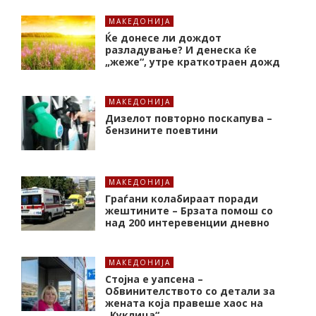
МАКЕДОНИЈА
Ќе донесе ли дождот
разладување? И денеска ќе
„жеже“, утре краткотраен дожд
МАКЕДОНИЈА
Дизелот повторно поскапува –
бензините поевтини
МАКЕДОНИЈА
Граѓани колабираат поради
жештините – Брзата помош со
над 200 интеревенции дневно
МАКЕДОНИЈА
Стојна е уапсена –
Обвинителството со детали за
жената која правеше хаос на
„Куклица“