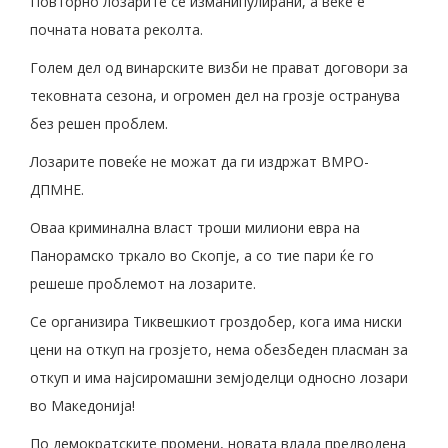
Повторно лозарите се изманипулирани, а веќе е
почната новата реколта.
Голем дел од винарските визби не прават договори за
тековната сезона, и огромен дел на грозје остранува
без решен проблем.
Лозарите повеќе не можат да ги издржат ВМРО-
ДПМНЕ.
Оваа криминална власт троши милиони евра на
Панорамско тркало во Скопје, а со тие пари ќе го
решеше проблемот на лозарите.
Се организира Тиквешкиот гроздобер, кога има ниски
цени на откуп на грозјето, нема обезбеден пласман за
откуп и има најсиромашни земјоделци односно лозари
во Македонија!
По демократските промени, новата влада предводена