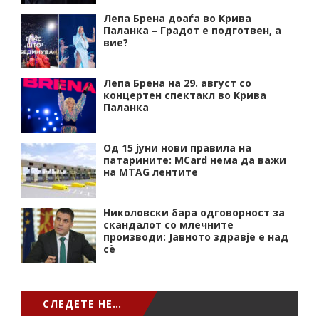
Лепа Брена доаѓа во Крива
Паланка – Градот е подготвен, а
вие?
Лепа Брена на 29. август со
концертен спектакл во Крива
Паланка
Од 15 јуни нови правила на
патарините: MCard нема да важи
на MTAG лентите
Николовски бара одговорност за
скандалот со млечните
производи: Јавното здравје е над
сѐ
СЛЕДЕТЕ НЕ…