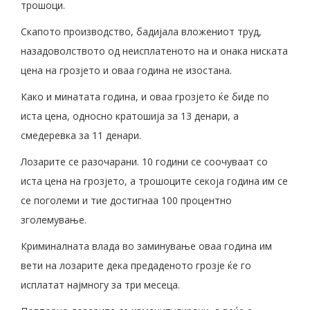
трошоци.
Скапото производство, бадијала вложениот труд,
назадоволството од неисплатеното на и онака ниската
цена на грозјето и оваа година не изостана.
Како и минатата година, и оваа грозјето ќе биде по
иста цена, односно кратошија за 13 денари, а
смедеревка за 11 денари.
Лозарите се разочарани. 10 години се соочуваат со
иста цена на грозјето, а трошоците секоја година им се
се поголеми и тие достигнаа 100 процентно
зголемување.
Криминалната влада во заминување оваа година им
вети на лозарите дека предаденото грозје ќе го
исплатат најмногу за три месеца.