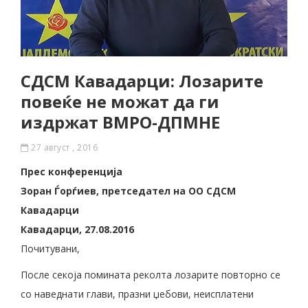
СДСМ Кавадарци: Лозарите
повеќе не можат да ги
издржат ВМРО-ДПМНЕ
27 август , 2016
Прес конференција
Зоран Ѓорѓиев, претседател на ОО СДСМ
Кавадарци
Кавадарци, 27.08.2016
Почитувани,
После секоја помината реколта лозарите повторно се
со наведнати глави, празни џебови, неисплатени