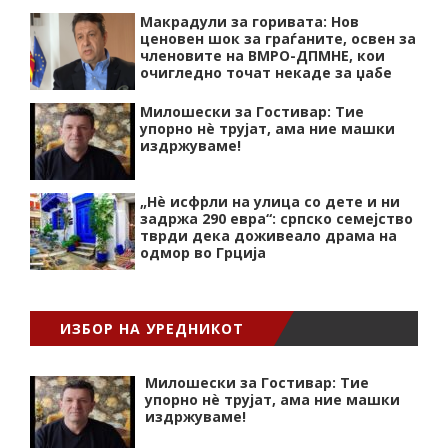
Макрадули за горивата: Нов
ценовен шок за граѓаните, освен за
членовите на ВМРО-ДПМНЕ, кои
очигледно точат некаде за џабе
Милошески за Гостивар: Тие
упорно нѐ трујат, ама ние машки
издржуваме!
„Нѐ исфрли на улица со дете и ни
задржа 290 евра“: српско семејство
тврди дека доживеало драма на
одмор во Грција
ИЗБОР НА УРЕДНИКОТ
Милошески за Гостивар: Тие
упорно нѐ трујат, ама ние машки
издржуваме!