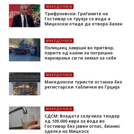
МАКЕДОНИЈА
Трифуновски: Граѓаните на
Гостивар се труеја со вода а
Мицкоски отиде да отвора базен
МАКЕДОНИЈА
Полицаец заврши во притвор,
парите од казни за погрешно
паркирање си ги земал за себе
МАКЕДОНИЈА
Македонски туристи останаа без
регистарски таблички во Грција
МАКЕДОНИЈА
СДСМ: Владата склучила тендер
од 100.000 евра за вода во
Гостивар без јавен оглас, бизнис
зделка на Мицкоск