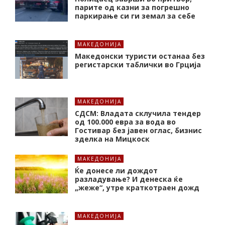
парите од казни за погрешно
паркирање си ги земал за себе
МАКЕДОНИЈА
Македонски туристи останаа без
регистарски таблички во Грција
МАКЕДОНИЈА
СДСМ: Владата склучила тендер
од 100.000 евра за вода во
Гостивар без јавен оглас, бизнис
зделка на Мицкоск
МАКЕДОНИЈА
Ќе донесе ли дождот
разладување? И денеска ќе
„жеже“, утре краткотраен дожд
МАКЕДОНИЈА