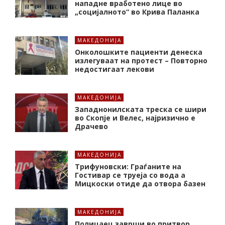
нападне вработено лице во
„социјалното“ во Крива Паланка
МАКЕДОНИЈА
Онколошките пациенти денеска
излегуваат на протест – Повторно
недостигаат лекови
МАКЕДОНИЈА
Западнонилската треска се шири
во Скопје и Велес, најризично е
Драчево
МАКЕДОНИЈА
Трифуновски: Граѓаните на
Гостивар се труеја со вода а
Мицкоски отиде да отвора базен
МАКЕДОНИЈА
Полицаец заврши во притвор,