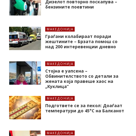
Дизелот повторно поскапува –
бензините поевтини
МАКЕДОНИЈА
Граѓани колабираат поради
жештините – Брзата помош со
над 200 интеревенции дневно
МАКЕДОНИЈА
Стојна е уапсена –
Обвинителството со детали за
жената која правеше хаос на
„Куклица“
МАКЕДОНИЈА
Подгответе се за пекол: Доаѓаат
температури до 45°C на Балканот
МАКЕДОНИЈА