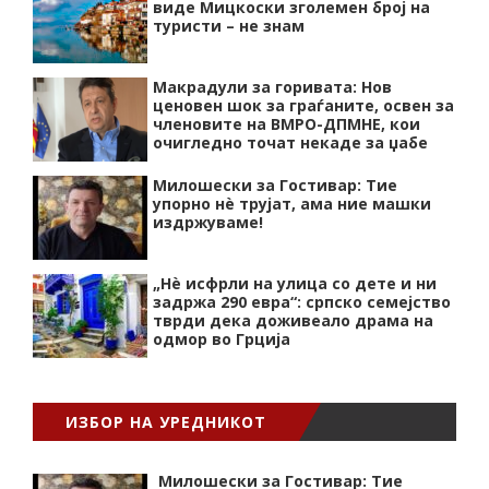
виде Мицкоски зголемен број на
туристи – не знам
Макрадули за горивата: Нов
ценовен шок за граѓаните, освен за
членовите на ВМРО-ДПМНЕ, кои
очигледно точат некаде за џабе
Милошески за Гостивар: Тие
упорно нѐ трујат, ама ние машки
издржуваме!
„Нѐ исфрли на улица со дете и ни
задржа 290 евра“: српско семејство
тврди дека доживеало драма на
одмор во Грција
ИЗБОР НА УРЕДНИКОТ
Милошески за Гостивар: Тие