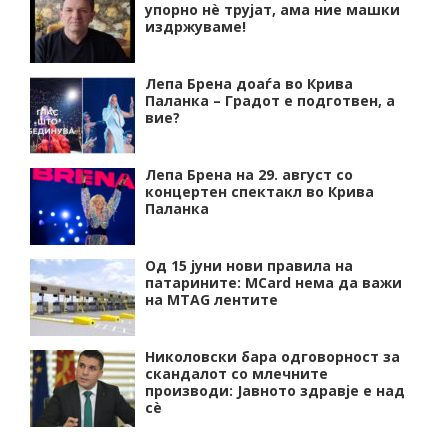
упорно нѐ трујат, ама ние машки
издржуваме!
Лепа Брена доаѓа во Крива
Паланка – Градот е подготвен, а
вие?
Лепа Брена на 29. август со
концертен спектакл во Крива
Паланка
Од 15 јуни нови правила на
патарините: MCard нема да важи
на MTAG лентите
Николовски бара одговорност за
скандалот со млечните
производи: Јавното здравје е над
сѐ