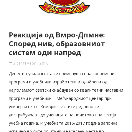
Реакција од Вмро-Дпмне:
Според нив, образовниот
систем оди напред
3 септември , 2016
Денес во училиштата се применуваат најсовремени
програми и учебници изработени и одобрени од
најголемиот светски снабдувач со квалитетни наставни
програми и учебници – Меѓународниот центар при
универзитетот Кембриџ. Истите редовно се
дистрибуираат до учениците на почетокот на секоја
учебна година. И учебната 2016/2017 година започна
успешно во сите општини и населени места во