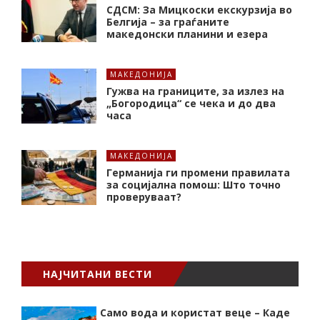
СДСМ: За Мицкоски екскурзија во
Белгија – за граѓаните
македонски планини и езера
МАКЕДОНИЈА
Гужва на границите, за излез на
„Богородица“ се чека и до два
часа
МАКЕДОНИЈА
Германија ги промени правилата
за социјална помош: Што точно
проверуваат?
НАЈЧИТАНИ ВЕСТИ
Само вода и користат веце – Каде