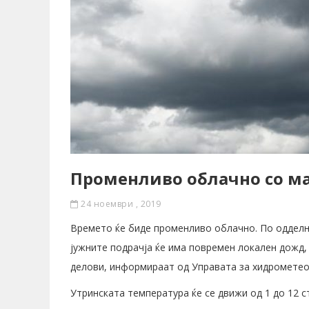
Променливо облачно со м
24 ноември , 2019
Времето ќе биде променливо облачно. По одделни
јужните подрачја ќе има повремен локален дожд, 
делови, информираат од Управата за хидромете
Утринската температура ќе се движи од 1 до 12 ст