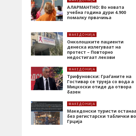
МАКЕДОНИЈА
АЛАРМАНТНО: Во новата
учебна година дури 4.900
помалку првачиња
МАКЕДОНИЈА
Онколошките пациенти
денеска излегуваат на
протест – Повторно
недостигаат лекови
МАКЕДОНИЈА
Трифуновски: Граѓаните на
Гостивар се труеја со вода а
Мицкоски отиде да отвора
базен
МАКЕДОНИЈА
Македонски туристи остана
без регистарски таблички во
Грција