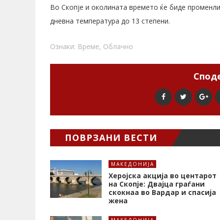
Во Скопје и околината времето ќе биде променли
дневна температура до 13 степени.
Ознаки:
Време
,
Облачно
Споде
ПОВРЗАНИ ВЕСТИ
МАКЕДОНИЈА
Херојска акција во центарот
на Скопје: Двајца граѓани
скокнаа во Вардар и спасија
жена