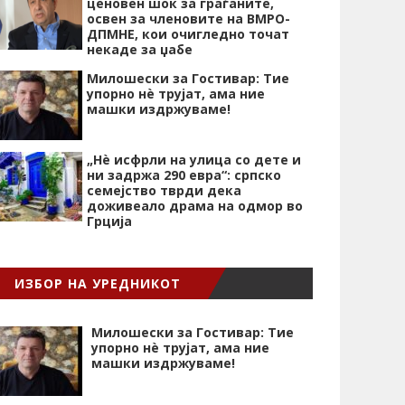
ценовен шок за граѓаните,
освен за членовите на ВМРО-
ДПМНЕ, кои очигледно точат
некаде за џабе
Милошески за Гостивар: Тие
упорно нѐ трујат, ама ние
машки издржуваме!
„Нѐ исфрли на улица со дете и
ни задржа 290 евра“: српско
семејство тврди дека
доживеало драма на одмор во
Грција
ИЗБОР НА УРЕДНИКОТ
Милошески за Гостивар: Тие
упорно нѐ трујат, ама ние
машки издржуваме!