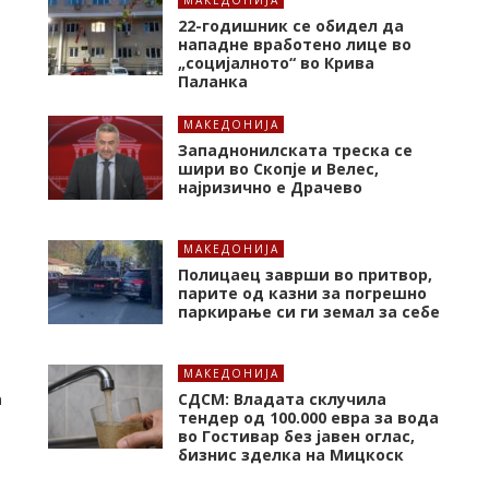
МАКЕДОНИЈА
22-годишник се обидел да
нападне вработено лице во
„социјалното“ во Крива
Паланка
МАКЕДОНИЈА
Западнонилската треска се
шири во Скопје и Велес,
најризично е Драчево
МАКЕДОНИЈА
Полицаец заврши во притвор,
парите од казни за погрешно
паркирање си ги земал за себе
МАКЕДОНИЈА
а
СДСМ: Владата склучила
тендер од 100.000 евра за вода
во Гостивар без јавен оглас,
бизнис зделка на Мицкоск