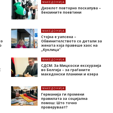
МАКЕДОНИЈА
Дизелот повторно поскапува –
бензините поевтини
МАКЕДОНИЈА
Стојна е уапсена –
со
Обвинителството со детали за
о
жената која правеше хаос на
„Куклица“
МАКЕДОНИЈА
СДСМ: За Мицкоски екскурзија
C
во Белгија – за граѓаните
македонски планини и езера
МАКЕДОНИЈА
Германија ги промени
правилата за социјална
помош: Што точно
проверуваат?