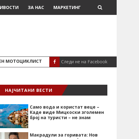
ИВОСТИ
ЗА НАС
МАРКЕТИНГ
Следи не на Facebook
ШЕН МОТОЦИКЛИСТ
СЕВЕРИНА ВО НИК
СЦЕНА
НАЈЧИТАНИ ВЕСТИ
Само вода и користат веце –
Каде виде Мицкоски зголемен
број на туристи – не знам
Макрадули за горивата: Нов