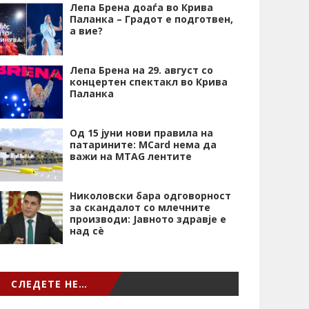
Лепа Брена доаѓа во Крива
Паланка – Градот е подготвен,
а вие?
Лепа Брена на 29. август со
концертен спектакл во Крива
Паланка
Од 15 јуни нови правила на
патарините: MCard нема да
важи на MTAG лентите
Николовски бара одговорност
за скандалот со млечните
производи: Јавното здравје е
над сѐ
СЛЕДЕТЕ НЕ…