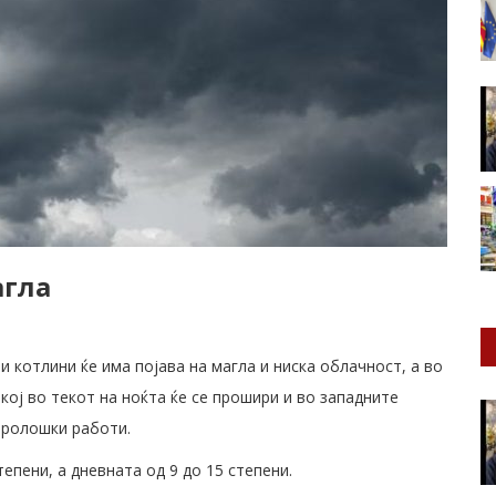
агла
 котлини ќе има појава на магла и ниска облачност, а во
кој во текот на ноќта ќе се прошири и во западните
оролошки работи.
епени, а дневната од 9 до 15 степени.