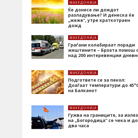
МАКЕДОНИЈА
Ќе донесе ли дождот
разладување? И денеска ќе
„жеже“, утре краткотраен
дожд
МАКЕДОНИЈА
Граѓани колабираат поради
жештините – Брзата помош 
над 200 интеревенции дневн
МАКЕДОНИЈА
Подгответе се за пекол:
Доаѓаат температури до 45°
на Балканот
МАКЕДОНИЈА
Гужва на границите, за излез
на „Богородица“ се чека и до
два часа