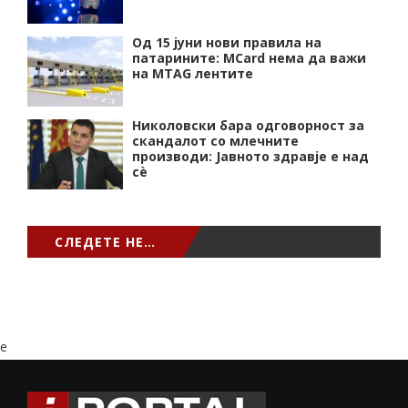
Од 15 јуни нови правила на
патарините: MCard нема да важи
на MTAG лентите
Николовски бара одговорност за
скандалот со млечните
производи: Јавното здравје е над
сѐ
СЛЕДЕТЕ НЕ…
e