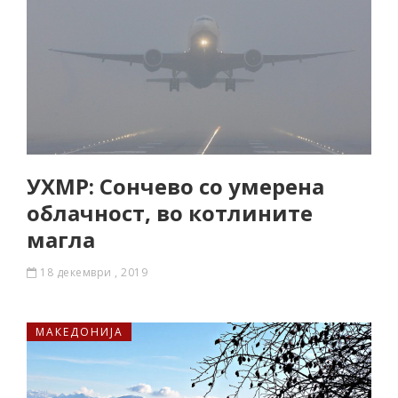
УХМР: Сончево со умерена
облачност, во котлините
магла
18 декември , 2019
МАКЕДОНИЈА