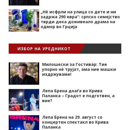
„Нѐ исфрли на улица со дете и ни
задржа 290 евра“: српско семејство
тврди дека доживеало драма на
одмор во Грција
ИЗБОР НА УРЕДНИКОТ
Милошески за Гостивар: Тие
упорно нѐ трујат, ама ние машки
издржуваме!
Лепа Брена доаѓа во Крива
Паланка – Градот е подготвен, а
вие?
Лепа Брена на 29. август со
концертен спектакл во Крива
Паланка