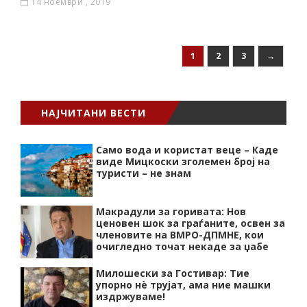
14 ноември , 2019
1
2
3
→
НАЈЧИТАНИ ВЕСТИ
Само вода и користат веце – Каде
виде Мицкоски зголемен број на
туристи – не знам
Макрадули за горивата: Нов
ценовен шок за граѓаните, освен за
членовите на ВМРО-ДПМНЕ, кои
очигледно точат некаде за џабе
Милошески за Гостивар: Тие
упорно нѐ трујат, ама ние машки
издржуваме!