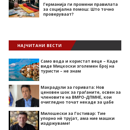
Германија ги промени правилата
за социјална помош: Што точно
проверуваат?
НАЈЧИТАНИ ВЕСТИ
Само вода и користат веце – Каде
виде Мицкоски зголемен број на
туристи – не знам
Макрадули за горивата: Нов
ценовен шок за граѓаните, освен за
членовите на ВМРО-ДПМНЕ, кои
очигледно точат некаде за џабе
Милошески за Гостивар: Тие
упорно нѐ трујат, ама ние машки
издржуваме!