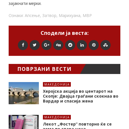
зајакнати мерки.
Ознаки:
Апсење
,
Затвор
,
Марихуана
,
МВР
Сподели ја веста:
ПОВРЗАНИ ВЕСТИ
МАКЕДОНИЈА
Херојска акција во центарот на
Скопје: Двајца граѓани скокнаа во
Вардар и спасија жена
МАКЕДОНИЈА
Лекот „Фостер“ повторно ќе се
зема по стара цена