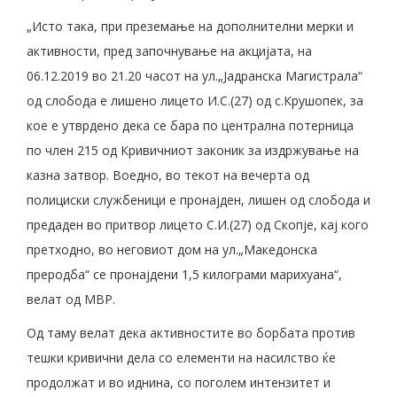
„Исто така, при преземање на дополнителни мерки и
активности, пред започнување на акцијата, на
06.12.2019 во 21.20 часот на ул.„Јадранска Магистрала“
од слобода е лишено лицето И.С.(27) од с.Крушопек, за
кое е утврдено дека се бара по централна потерница
по член 215 од Кривичниот законик за издржување на
казна затвор. Воедно, во текот на вечерта од
полициски службеници е пронајден, лишен од слобода и
предаден во притвор лицето С.И.(27) од Скопје, кај кого
претходно, во неговиот дом на ул.„Македонска
преродба“ се пронајдени 1,5 килограми марихуана“,
велат од МВР.
Од таму велат дека активностите во борбата против
тешки кривични дела со елементи на насилство ќе
продолжат и во иднина, со поголем интензитет и