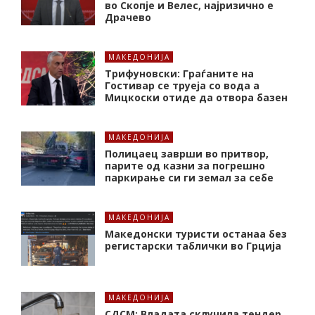
во Скопје и Велес, најризично е
Драчево
МАКЕДОНИЈА
Трифуновски: Граѓаните на
Гостивар се труеја со вода а
Мицкоски отиде да отвора базен
МАКЕДОНИЈА
Полицаец заврши во притвор,
парите од казни за погрешно
паркирање си ги земал за себе
МАКЕДОНИЈА
Македонски туристи останаа без
регистарски таблички во Грција
МАКЕДОНИЈА
СДСМ: Владата склучила тендер