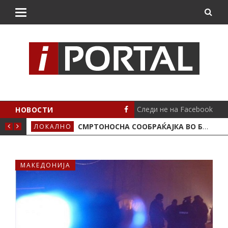
Следи не на Facebook
НОВОСТИ
ИМА ПОЛОЖЕНО
СМРТОНОСНА СООБРАЌАЈКА ВО БУТЕЛ, ЖИВОТОТ ГО ЗАГУБИ 19-ГОДИШЕН МОТОЦИКЛИСТ
ЛОКАЛНО
СЦЕ
МАКЕДОНИЈА