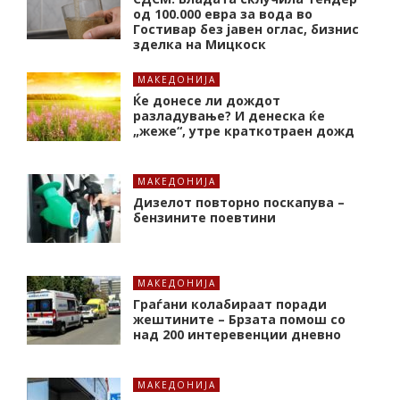
од 100.000 евра за вода во
Гостивар без јавен оглас, бизнис
зделка на Мицкоск
МАКЕДОНИЈА
Ќе донесе ли дождот
разладување? И денеска ќе
„жеже“, утре краткотраен дожд
МАКЕДОНИЈА
Дизелот повторно поскапува –
бензините поевтини
МАКЕДОНИЈА
Граѓани колабираат поради
жештините – Брзата помош со
над 200 интеревенции дневно
МАКЕДОНИЈА