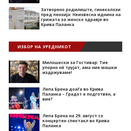
Затворено родилиште, гинеколози
пред пензија: Неизвесна иднина на
грижата за женско здравје во
Крива Паланка
ИЗБОР НА УРЕДНИКОТ
Милошески за Гостивар: Тие
упорно нѐ трујат, ама ние машки
издржуваме!
Лепа Брена доаѓа во Крива
Паланка – Градот е подготвен, а
вие?
Лепа Брена на 29. август со
концертен спектакл во Крива
Паланка