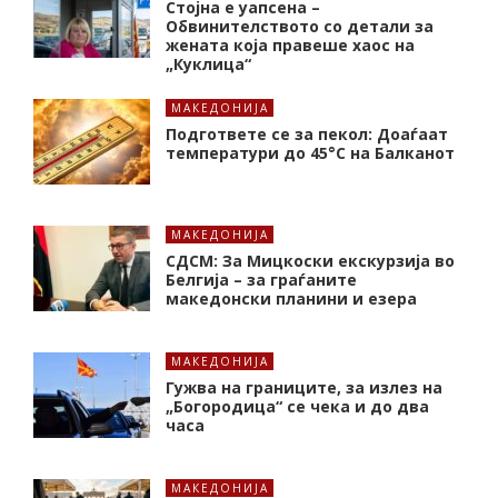
Стојна е уапсена –
Обвинителството со детали за
жената која правеше хаос на
„Куклица“
МАКЕДОНИЈА
Подгответе се за пекол: Доаѓаат
температури до 45°C на Балканот
МАКЕДОНИЈА
СДСМ: За Мицкоски екскурзија во
Белгија – за граѓаните
македонски планини и езера
МАКЕДОНИЈА
Гужва на границите, за излез на
„Богородица“ се чека и до два
часа
МАКЕДОНИЈА