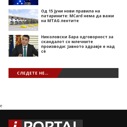
Од 15 јуни нови правила на
патарините: MCard нема да важи
на MTAG лентите
Николовски бара одговорност за
скандалот со млечните
производи: Јавното здравје е над
сѐ
СЛЕДЕТЕ НЕ…
e