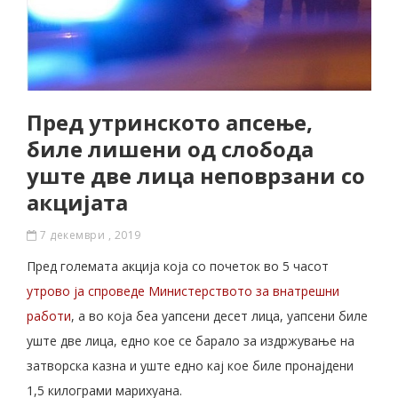
Пред утринското апсење,
биле лишени од слобода
уште две лица неповрзани со
акцијата
7 декември , 2019
Пред големата акција која со почеток во 5 часот
утрово ја спроведе Министерството за внатрешни
работи
, а во која беа уапсени десет лица, уапсени биле
уште две лица, едно кое се барало за издржување на
затворска казна и уште едно кај кое биле пронајдени
1,5 килограми марихуана.