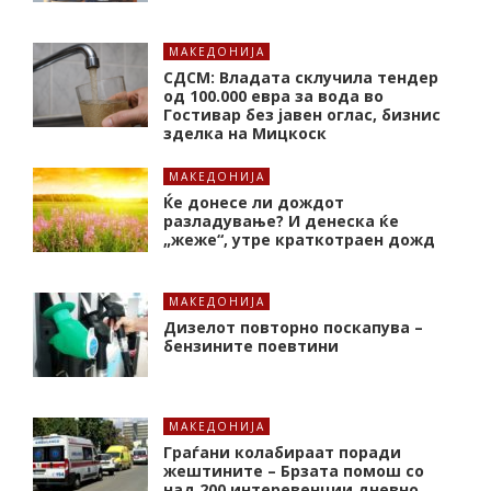
МАКЕДОНИЈА
СДСМ: Владата склучила тендер
од 100.000 евра за вода во
Гостивар без јавен оглас, бизнис
зделка на Мицкоск
МАКЕДОНИЈА
Ќе донесе ли дождот
разладување? И денеска ќе
„жеже“, утре краткотраен дожд
МАКЕДОНИЈА
Дизелот повторно поскапува –
бензините поевтини
МАКЕДОНИЈА
Граѓани колабираат поради
жештините – Брзата помош со
над 200 интеревенции дневно