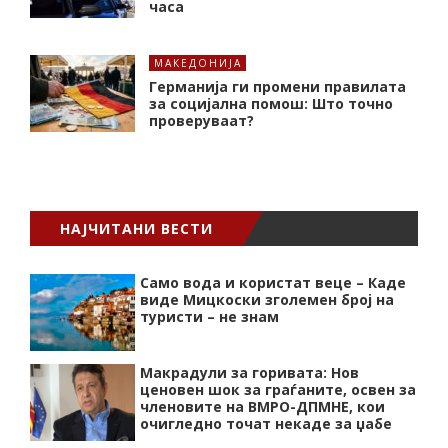
часа
МАКЕДОНИЈА
Германија ги промени правилата
за социјална помош: Што точно
проверуваат?
НАЈЧИТАНИ ВЕСТИ
Само вода и користат веце – Каде
виде Мицкоски зголемен број на
туристи – не знам
Макрадули за горивата: Нов
ценовен шок за граѓаните, освен за
членовите на ВМРО-ДПМНЕ, кои
очигледно точат некаде за џабе