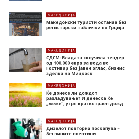
МАКЕДОНИЈА
Македонски туристи останаа без
регистарски таблички во Грција
МАКЕДОНИЈА
СДСМ: Владата склучила тендер
од 100.000 евра за вода во
Гостивар без јавен оглас, бизнис
зделка на Мицкоск
МАКЕДОНИЈА
Ќе донесе ли дождот
разладување? И денеска ќе
„жеже“, утре краткотраен дожд
МАКЕДОНИЈА
Дизелот повторно поскапува –
бензините поевтини