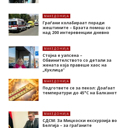
МАКЕДОНИЈА
Граѓани колабираат поради
жештините – Брзата помош со
над 200 интеревенции дневно
МАКЕДОНИЈА
Стојна е уапсена –
Обвинителството со детали за
жената која правеше хаос на
„Куклица“
МАКЕДОНИЈА
Подгответе се за пекол: Доаѓаат
температури до 45°C на Балканот
МАКЕДОНИЈА
СДСМ: За Мицкоски екскурзија во
Белгија – за граѓаните