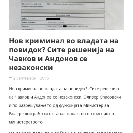
Нов криминал во владата на
повидок? Сите решенија на
Чавков и Андонов се
незаконски
2 септември , 2016
Нов криминал во владата на повидок?. Сите решенија
на Чавков и Андонов се незаконски. Оливер Спасовски
и по разрешувањето од функцијата Министер за
Внатрешни работи останал овластен потписник на
министерството.