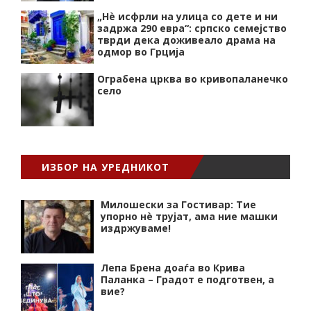
„Нѐ исфрли на улица со дете и ни
задржа 290 евра“: српско семејство
тврди дека доживеало драма на
одмор во Грција
Ограбена црква во кривопаланечко
село
ИЗБОР НА УРЕДНИКОТ
Милошески за Гостивар: Тие
упорно нѐ трујат, ама ние машки
издржуваме!
Лепа Брена доаѓа во Крива
Паланка – Градот е подготвен, а
вие?