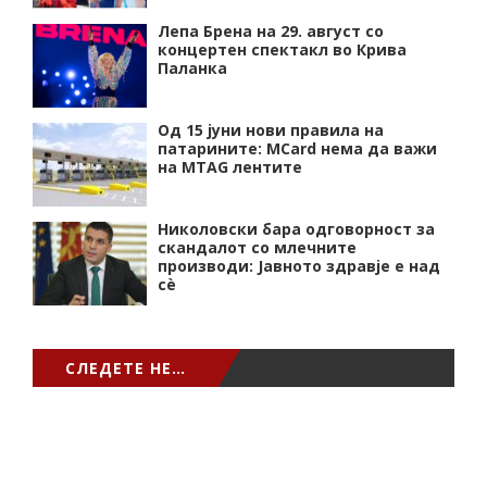
Лепа Брена на 29. август со
концертен спектакл во Крива
Паланка
Од 15 јуни нови правила на
патарините: MCard нема да важи
на MTAG лентите
Николовски бара одговорност за
скандалот со млечните
производи: Јавното здравје е над
сѐ
СЛЕДЕТЕ НЕ…