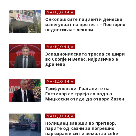
МАКЕДОНИЈА
Онколошките пациенти денеска
излегуваат на протест – Повторно
недостигаат лекови
МАКЕДОНИЈА
Западнонилската треска се шири
во Скопје и Велес, најризично е
Драчево
МАКЕДОНИЈА
Трифуновски: Граѓаните на
Гостивар се труеја со вода а
Мицкоски отиде да отвора базен
МАКЕДОНИЈА
Полицаец заврши во притвор,
парите од казни за погрешно
паркирање си ги земал за себе