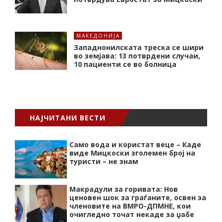
МАКЕДОНИЈА
Западнонилската треска се шири
во земјава: 13 потврдени случаи,
10 пациенти се во болница
НАЈЧИТАНИ ВЕСТИ
Само вода и користат веце – Каде
виде Мицкоски зголемен број на
туристи – не знам
Макрадули за горивата: Нов
ценовен шок за граѓаните, освен за
членовите на ВМРО-ДПМНЕ, кои
очигледно точат некаде за џабе