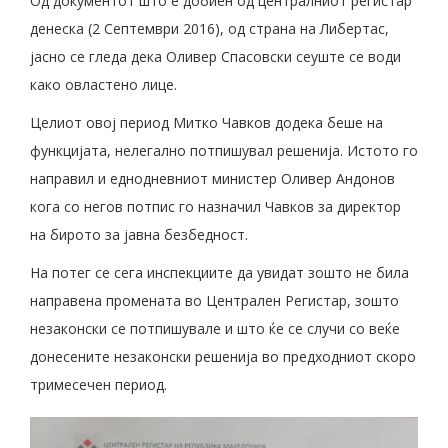
Од документот што е добиен од централниот регистар
денеска (2 Септември 2016), од страна на Либертас,
јасно се гледа дека Оливер Спасовски сеуште се води
како овластено лице.
Целиот овој период Митко Чавков додека беше на
функцијата, нелегално потпишувал решенија. Истото го
направил и еднодневниот министер Оливер Андонов
кога со негов потпис го назначил Чавков за директор
на бирото за јавна безбедност.
На потег се сега инспекциите да увидат зошто не била
направена промената во Централен Регистар, зошто
незаконски се потпишувале и што ќе се случи со веќе
донесените незаконски решенија во предходниот скоро
тримесечен период.