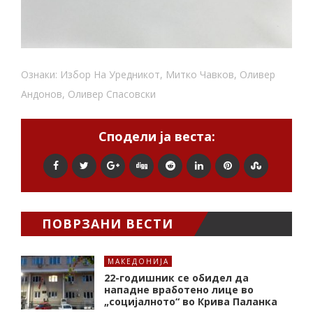
Ознаки:
Избор На Уредникот
,
Митко Чавков
,
Оливер
Андонов
,
Оливер Спасовски
Сподели ја веста:
ПОВРЗАНИ ВЕСТИ
МАКЕДОНИЈА
22-годишник се обидел да
нападне вработено лице во
„социјалното“ во Крива Паланка