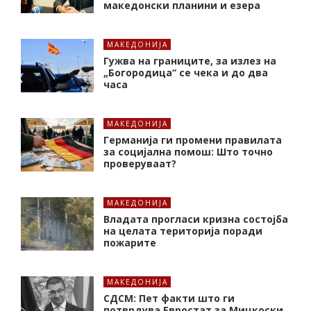
македонски планини и езера
МАКЕДОНИЈА
Гужва на границите, за излез на
„Богородица“ се чека и до два
часа
МАКЕДОНИЈА
Германија ги промени правилата
за социјална помош: Што точно
проверуваат?
МАКЕДОНИЈА
Владата прогласи кризна состојба
на целата територија поради
пожарите
МАКЕДОНИЈА
СДСМ: Пет факти што ги
потврдува Евростат за Мицкоски