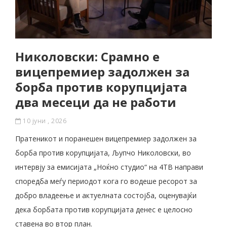
Николовски: Срамно е
вицепремиер задолжен за
борба против корупцијата
два месеци да не работи
10 јуни , 2026
Пратеникот и поранешен вицепремиер задолжен за
борба против корупцијата, Љупчо Николовски, во
интервју за емисијата „Ноќно студио“ на 4ТВ направи
споредба меѓу периодот кога го водеше ресорот за
добро владеење и актуелната состојба, оценувајќи
дека борбата против корупцијата денес е целосно
ставена во втор план.