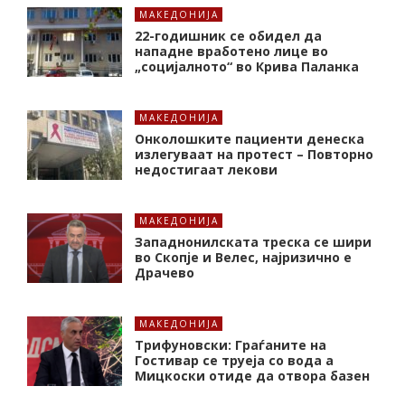
МАКЕДОНИЈА
22-годишник се обидел да
нападне вработено лице во
„социјалното“ во Крива Паланка
МАКЕДОНИЈА
Онколошките пациенти денеска
излегуваат на протест – Повторно
недостигаат лекови
МАКЕДОНИЈА
Западнонилската треска се шири
во Скопје и Велес, најризично е
Драчево
МАКЕДОНИЈА
Трифуновски: Граѓаните на
Гостивар се труеја со вода а
Мицкоски отиде да отвора базен