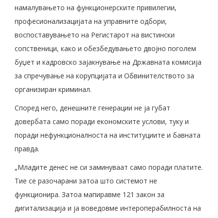
намалувањето на функционерските привилегии,
професионализацијата на управните одбори,
воспоставувањето на Регистарот на вистински
сопственици, како и обезбедувањето двојно поголем
буџет и кадровско зајакнување на Државната комисија
за спречување на корупцијата и Обвинителството за
организиран криминал.
Според него, денешните генерации не ја губат
довербата само поради економските услови, туку и
поради нефункционалноста на институциите и бавната
правда.
„Младите денес не си заминуваат само поради платите.
Тие се разочарани затоа што системот не
функционира. Затоа мапиравме 121 закон за
дигитализација и ја воведовме интероперабилноста на