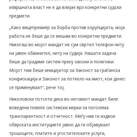
извршната власт не е да влијае врз конкретни судски
предмети.
„Како вицепремиер за борба против корупцијата, моја
работа не беше да се мешам во конкретни предмети.
Никогаш во мојот мандат не сум свртел телефон ниту
на јавен обвинител, ниту на судија. Нашата задача
беше да градиме систем преку закони и политики.
Мојот тим беше иницијатор за Законот за граѓанска
конфискација и Законот за потекло на имот, кои денес
се применуваат“, рече тој.
Николовски потсети дека во неговиот мандат биле
воведени повеќе системски мерки за поголема
транспарентност и отчетност. Меѓу нив ги издвои
обврската институциите јавно да ги објавуваат
трошоците, платите и угостителските услуги,