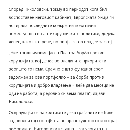
Според Николовски, токму во периодот кога бил
воспоставен неговиот кабинет, Европската Унија ги
нотирала последните конкретни позитивни
поместувања во антикорупциските политики, додека
денес, како што рече, во овој сектор владее застој.
„Ние тогаш имавме јасен План за борба против
корупцијата, кој денес во владините приоритети
воопшто го нема. Срамно е што функционерот
задолжен за ова портфолио – за борба против
корупцијата и добро владеење – веќе два месеци не
оди на работа, а редовно си зема плата“, изјави
Николовски.
Осврнувајќи се на критиките дека граѓаните не биле
задоволни од состојбата во правосудството и покрај
реформите, Николовски истакна дека улогата на