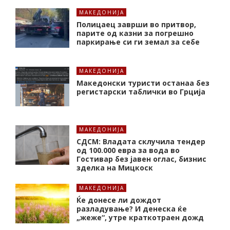
МАКЕДОНИЈА
Полицаец заврши во притвор,
парите од казни за погрешно
паркирање си ги земал за себе
МАКЕДОНИЈА
Македонски туристи останаа без
регистарски таблички во Грција
МАКЕДОНИЈА
СДСМ: Владата склучила тендер
од 100.000 евра за вода во
Гостивар без јавен оглас, бизнис
зделка на Мицкоск
МАКЕДОНИЈА
Ќе донесе ли дождот
разладување? И денеска ќе
„жеже“, утре краткотраен дожд