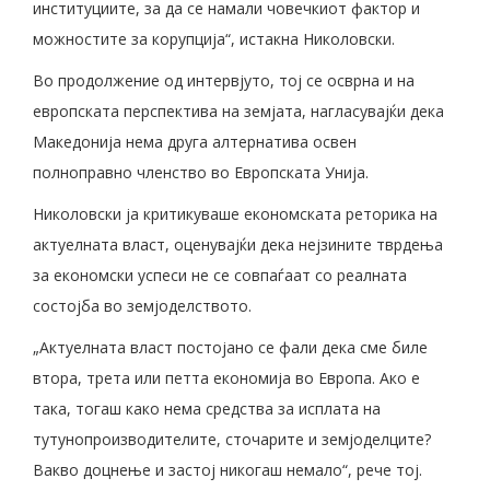
институциите, за да се намали човечкиот фактор и
можностите за корупција“, истакна Николовски.
Во продолжение од интервјуто, тој се осврна и на
европската перспектива на земјата, нагласувајќи дека
Македонија нема друга алтернатива освен
полноправно членство во Европската Унија.
Николовски ја критикуваше економската реторика на
актуелната власт, оценувајќи дека нејзините тврдења
за економски успеси не се совпаѓаат со реалната
состојба во земјоделството.
„Актуелната власт постојано се фали дека сме биле
втора, трета или петта економија во Европа. Ако е
така, тогаш како нема средства за исплата на
тутунопроизводителите, сточарите и земјоделците?
Вакво доцнење и застој никогаш немало“, рече тој.