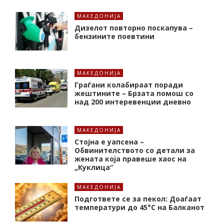
МАКЕДОНИЈА
Дизелот повторно поскапува –
бензините поевтини
МАКЕДОНИЈА
Граѓани колабираат поради
жештините – Брзата помош со
над 200 интеревенции дневно
МАКЕДОНИЈА
Стојна е уапсена –
Обвинителството со детали за
жената која правеше хаос на
„Куклица“
МАКЕДОНИЈА
Подгответе се за пекол: Доаѓаат
температури до 45°C на Балканот