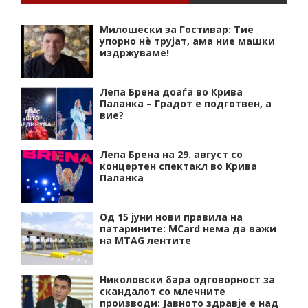
Милошески за Гостивар: Тие
упорно нѐ трујат, ама ние машки
издржуваме!
Лепа Брена доаѓа во Крива
Паланка – Градот е подготвен, а
вие?
Лепа Брена на 29. август со
концертен спектакл во Крива
Паланка
Од 15 јуни нови правила на
патарините: MCard нема да важи
на MTAG лентите
Николовски бара одговорност за
скандалот со млечните
производи: Јавното здравје е над