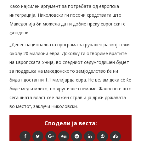
Како најсилен аргумент за потребата од европска
интеграција, Николовски ги посочи средствата што
Македонија би можела да ги добие преку европските
фондови.
„Денес националната програма за рурален развој тежи
околу 20 милиони евра. Доколку ги отвориме вратите
на Европската Унија, во следниот седумгодишен буџет
за поддршка на македонското земјоделство ќе ни
бидат достапни 1,1 милијарда евра. Не велам дека сè ќе
биде мед и млеко, но друг излез немаме. Жалосно е што
сегашната власт сее лажен страв и ја држи државата
во место“, заклучи Николовски.
Сподели ја веста: