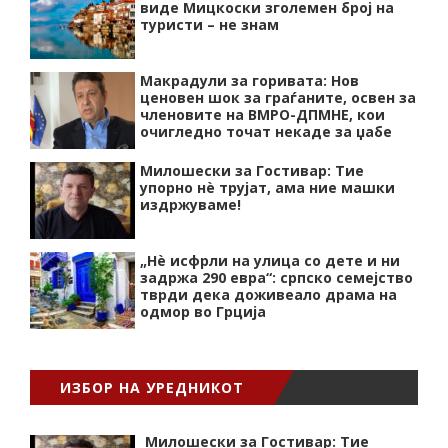
виде Мицкоски зголемен број на
туристи – не знам
Макрадули за горивата: Нов
ценовен шок за граѓаните, освен за
членовите на ВМРО-ДПМНЕ, кои
очигледно точат некаде за џабе
Милошески за Гостивар: Тие
упорно нѐ трујат, ама ние машки
издржуваме!
„Нѐ исфрли на улица со дете и ни
задржа 290 евра“: српско семејство
тврди дека доживеало драма на
одмор во Грција
ИЗБОР НА УРЕДНИКОТ
Милошески за Гостивар: Тие