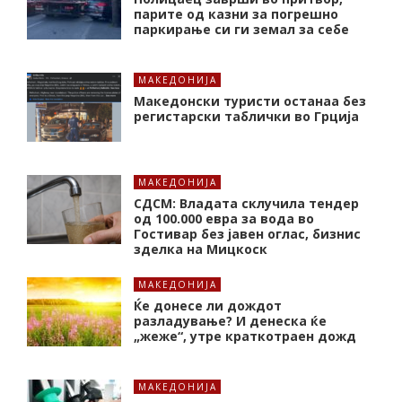
парите од казни за погрешно
паркирање си ги земал за себе
МАКЕДОНИЈА
Македонски туристи останаа без
регистарски таблички во Грција
МАКЕДОНИЈА
СДСМ: Владата склучила тендер
од 100.000 евра за вода во
Гостивар без јавен оглас, бизнис
зделка на Мицкоск
МАКЕДОНИЈА
Ќе донесе ли дождот
разладување? И денеска ќе
„жеже“, утре краткотраен дожд
МАКЕДОНИЈА