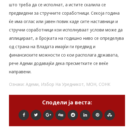
што треба да се исполнат, а истите скалила се
предвидени за стручните соработници. Секоја година
ќе има оглас или јавен повик каде сите наставници и
стручни соработници кои исполнуваат услови може да
аплицираат, а бројката на годишно ниво се определува
од страна на Владата имајќи ги предвид и
финансиските можности со кои располага државата,
рече Адеми додавајќи дека пресметките се веќе
направени.
Ознаки:
Адеми
,
Избор На Уредникот
,
МОН
,
СОНК
Сподели ја веста: