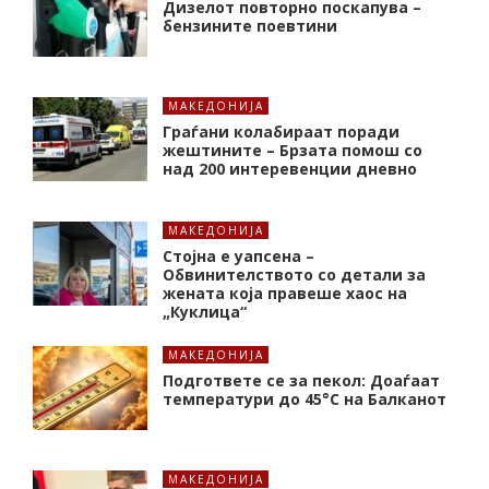
Дизелот повторно поскапува –
бензините поевтини
МАКЕДОНИЈА
Граѓани колабираат поради
жештините – Брзата помош со
над 200 интеревенции дневно
МАКЕДОНИЈА
Стојна е уапсена –
Обвинителството со детали за
жената која правеше хаос на
„Куклица“
МАКЕДОНИЈА
Подгответе се за пекол: Доаѓаат
температури до 45°C на Балканот
МАКЕДОНИЈА