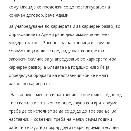
комуникација ќе продолжи се до постигнување на
конечен договор, рече Адеми.
За унапредување во кариерата и за кариерен развој во
образованието Адеми рече дека имаме донесено
модерен закон – Законот за наставници и стручни
соработници каде се предвидуваат конктретни
законски скалила за унапредување во кариерата и за
кариерен развој, а Владата на годишно ниво ќе ја
определува бројката на наставници кои ќе имаат
развој во кариерата.
-Наставник – ментор и наставник – советник се едно од
тие скалила и со закон се определува кои критериуми
треба да се исполнат за да се дојде до тоа звање. За
наставник – советник треба најмалку седум години
работно искуство покрај другите критериуми и услови