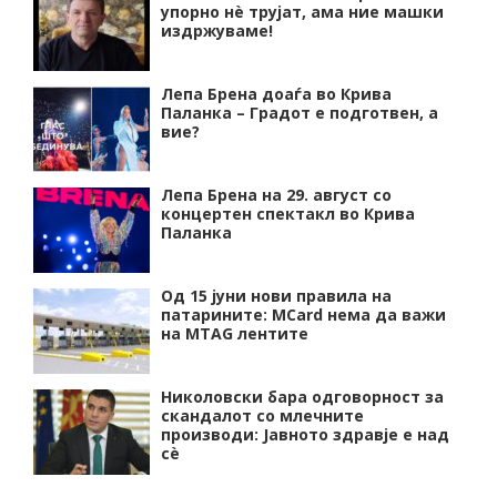
упорно нѐ трујат, ама ние машки
издржуваме!
Лепа Брена доаѓа во Крива
Паланка – Градот е подготвен, а
вие?
Лепа Брена на 29. август со
концертен спектакл во Крива
Паланка
Од 15 јуни нови правила на
патарините: MCard нема да важи
на MTAG лентите
Николовски бара одговорност за
скандалот со млечните
производи: Јавното здравје е над
сѐ