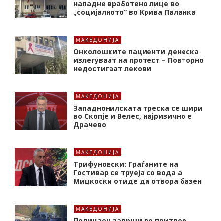
нападне вработено лице во
„социјалното“ во Крива Паланка
МАКЕДОНИЈА
Онколошките пациенти денеска
излегуваат на протест – Повторно
недостигаат лекови
МАКЕДОНИЈА
Западнонилската треска се шири
во Скопје и Велес, најризично е
Драчево
МАКЕДОНИЈА
Трифуновски: Граѓаните на
Гостивар се труеја со вода а
Мицкоски отиде да отвора базен
МАКЕДОНИЈА
Полицаец заврши во притвор,