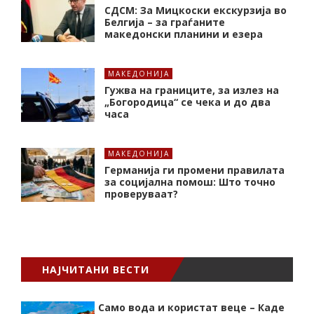
СДСМ: За Мицкоски екскурзија во
Белгија – за граѓаните
македонски планини и езера
МАКЕДОНИЈА
Гужва на границите, за излез на
„Богородица“ се чека и до два
часа
МАКЕДОНИЈА
Германија ги промени правилата
за социјална помош: Што точно
проверуваат?
НАЈЧИТАНИ ВЕСТИ
Само вода и користат веце – Каде