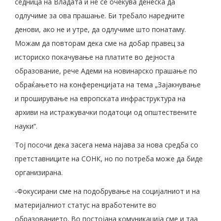
седница на Владата и не се очекува денеска да
одлучиме за ова прашање. Би требало наредните
денови, ако не и утре, да одлучиме што понатаму.
Можам да повторам дека сме на добар правец за
историско покачување на платите во дејноста
образование, рече Адеми на новинарско прашање по
обраќањето на конференцијата на тема „Зајакнување
и проширување на европската инфраструктура на
архиви на истражувачки податоци од општествените
науки“.
Тој посочи дека засега нема најава за нова средба со
претставниците на СОНК, но по потреба може да биде
организирана.
-Фокусирани сме на подобрување на социјалниот и на
материјалниот статус на вработените во
образованието. Во постојана комуникација сме и таа