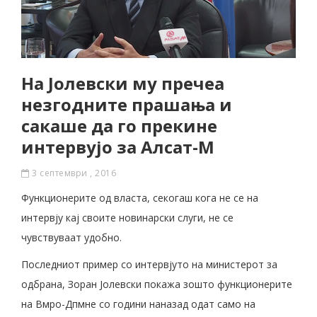
На Јолевски му пречеа
незгодните прашања и
сакаше да го прекине
интервујо за Алсат-М
3 септември , 2016
Функционерите од власта, секогаш кога не се на
интервју кај своите новинарски слуги, не се
чувствуваат удобно.
Последниот пример со интервјуто на министерот за
одбрана, Зоран Јолевски покажа зошто функционерите
на Вмро-Дпмне со години наназад одат само на