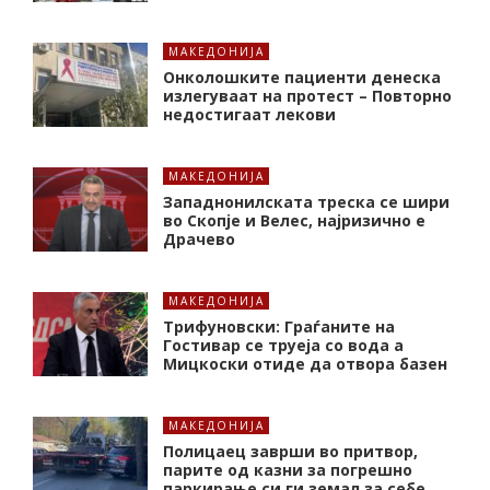
МАКЕДОНИЈА
Онколошките пациенти денеска
излегуваат на протест – Повторно
недостигаат лекови
МАКЕДОНИЈА
Западнонилската треска се шири
во Скопје и Велес, најризично е
Драчево
МАКЕДОНИЈА
Трифуновски: Граѓаните на
Гостивар се труеја со вода а
Мицкоски отиде да отвора базен
МАКЕДОНИЈА
Полицаец заврши во притвор,
парите од казни за погрешно
паркирање си ги земал за себе