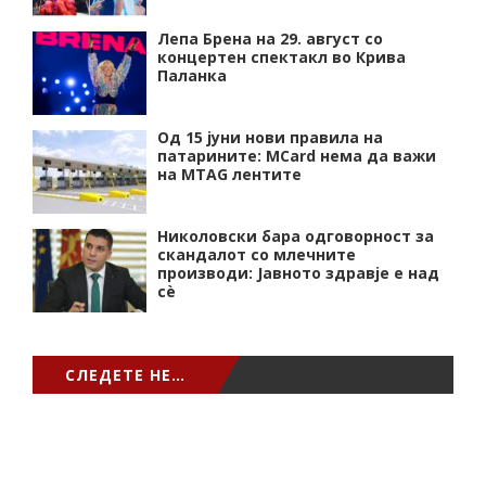
Лепа Брена на 29. август со
концертен спектакл во Крива
Паланка
Од 15 јуни нови правила на
патарините: MCard нема да важи
на MTAG лентите
Николовски бара одговорност за
скандалот со млечните
производи: Јавното здравје е над
сѐ
СЛЕДЕТЕ НЕ…