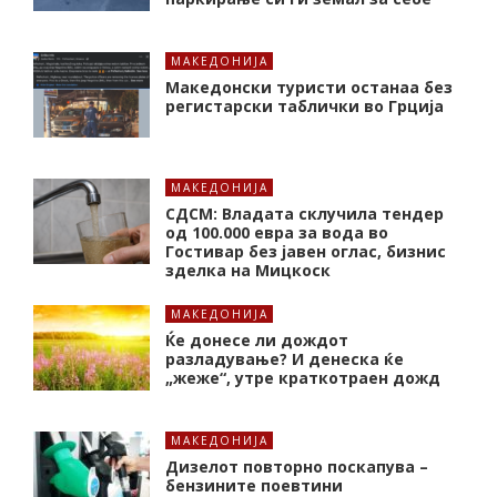
МАКЕДОНИЈА
Македонски туристи останаа без
регистарски таблички во Грција
МАКЕДОНИЈА
СДСМ: Владата склучила тендер
од 100.000 евра за вода во
Гостивар без јавен оглас, бизнис
зделка на Мицкоск
МАКЕДОНИЈА
Ќе донесе ли дождот
разладување? И денеска ќе
„жеже“, утре краткотраен дожд
МАКЕДОНИЈА
Дизелот повторно поскапува –
бензините поевтини