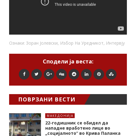
Ознаки:
Зоран Јолевски
,
Избор На Уредникот
,
Интервју
Сподели ја веста:
ПОВРЗАНИ ВЕСТИ
МАКЕДОНИЈА
22-годишник се обидел да
нападне вработено лице во
„социјалното“ во Крива Паланка