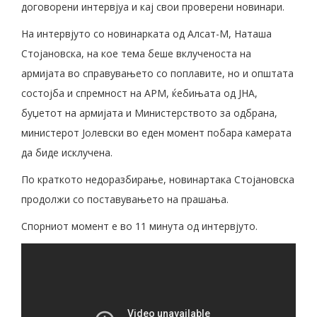
договорени интервјуа и кај свои проверени новинари.
На интервјуто со новинарката од Алсат-М, Наташа
Стојановска, на кое тема беше вклученоста на
армијата во справувањето со поплавите, но и општата
состојба и спремност на АРМ, ќебињата од ЈНА,
буџетот на армијата и Министерството за одбрана,
министерот Јолевски во еден момент побара камерата
да биде исклучена.
По краткото недоразбирање, новинартака Стојановска
продолжи со поставувањето на прашања.
Спорниот момент е во 11 минута од интервјуто.