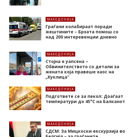
МАКЕДОНИЈА
Граѓани колабираат поради
жештините – Брзата помош со
над 200 интеревенции дневно
МАКЕДОНИЈА
Стојна е уапсена –
Обвинителството со детали за
жената која правеше хаос на
„Куклица“
МАКЕДОНИЈА
Подгответе се за пекол: Доаѓаат
температури до 45°C на Балканот
МАКЕДОНИЈА
СДСМ: За Мицкоски екскурзија во
Белгија – за граѓаните