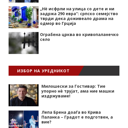
„Нѐ исфрли на улица со дете и ни
задржа 290 евра“: српско семејство
тврди дека доживеало драма на
одмор во Грција
Ограбена црква во кривопаланечко
село
ИЗБОР НА УРЕДНИКОТ
Милошески за Гостивар: Тие
упорно нѐ трујат, ама ние машки
издржуваме!
Лепа Брена доаѓа во Крива
Паланка – Градот е подготвен, а
вие?