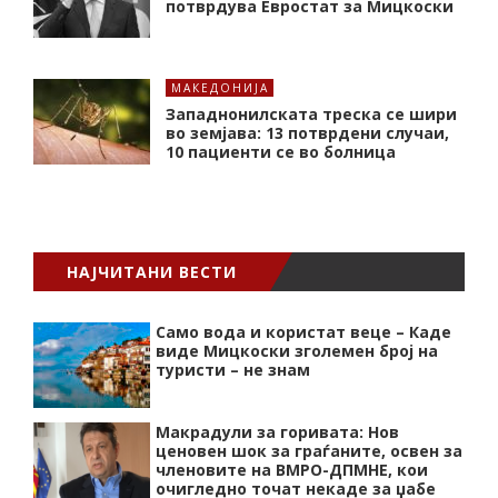
потврдува Евростат за Мицкоски
МАКЕДОНИЈА
Западнонилската треска се шири
во земјава: 13 потврдени случаи,
10 пациенти се во болница
НАЈЧИТАНИ ВЕСТИ
Само вода и користат веце – Каде
виде Мицкоски зголемен број на
туристи – не знам
Макрадули за горивата: Нов
ценовен шок за граѓаните, освен за
членовите на ВМРО-ДПМНЕ, кои
очигледно точат некаде за џабе