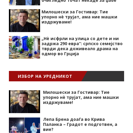
очигледно точат некаде за џабе
Милошески за Гостивар: Тие
упорно нѐ трујат, ама ние машки
издржуваме!
„Нѐ исфрли на улица со дете и ни
задржа 290 евра“: српско семејство
тврди дека доживеало драма на
одмор во Грција
ИЗБОР НА УРЕДНИКОТ
Милошески за Гостивар: Тие
упорно нѐ трујат, ама ние машки
издржуваме!
Лепа Брена доаѓа во Крива
Паланка – Градот е подготвен, а
вие?