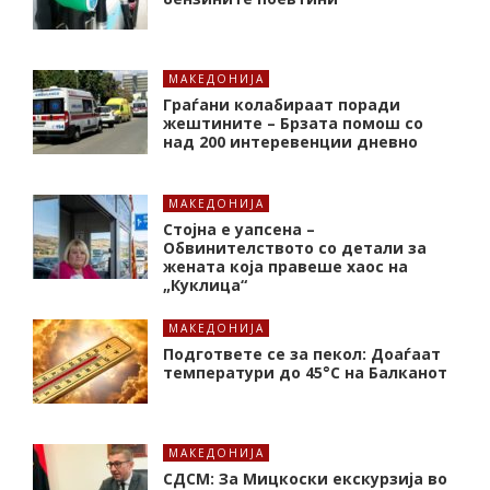
МАКЕДОНИЈА
Граѓани колабираат поради
жештините – Брзата помош со
над 200 интеревенции дневно
МАКЕДОНИЈА
Стојна е уапсена –
Обвинителството со детали за
жената која правеше хаос на
„Куклица“
МАКЕДОНИЈА
Подгответе се за пекол: Доаѓаат
температури до 45°C на Балканот
МАКЕДОНИЈА
СДСМ: За Мицкоски екскурзија во