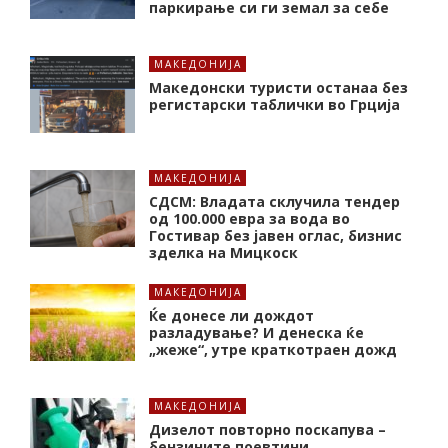
паркирање си ги земал за себе
МАКЕДОНИЈА
Македонски туристи останаа без
регистарски таблички во Грција
МАКЕДОНИЈА
СДСМ: Владата склучила тендер
од 100.000 евра за вода во
Гостивар без јавен оглас, бизнис
зделка на Мицкоск
МАКЕДОНИЈА
Ќе донесе ли дождот
разладување? И денеска ќе
„жеже“, утре краткотраен дожд
МАКЕДОНИЈА
Дизелот повторно поскапува –
бензините поевтини