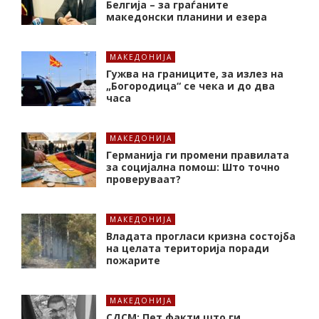
Белгија – за граѓаните
македонски планини и езера
МАКЕДОНИЈА
Гужва на границите, за излез на
„Богородица“ се чека и до два
часа
МАКЕДОНИЈА
Германија ги промени правилата
за социјална помош: Што точно
проверуваат?
МАКЕДОНИЈА
Владата прогласи кризна состојба
на целата територија поради
пожарите
МАКЕДОНИЈА
СДСМ: Пет факти што ги