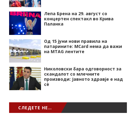
Лепа Брена на 29. август со
концертен спектакл во Крива
Паланка
Од 15 јуни нови правила на
патарините: MCard нема да важи
на MTAG лентите
Николовски бара одговорност за
скандалот со млечните
производи: Јавното здравје е над
сѐ
СЛЕДЕТЕ НЕ…