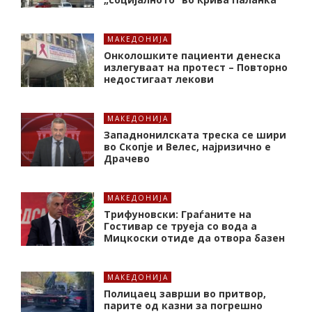
МАКЕДОНИЈА
Онколошките пациенти денеска
излегуваат на протест – Повторно
недостигаат лекови
МАКЕДОНИЈА
Западнонилската треска се шири
во Скопје и Велес, најризично е
Драчево
МАКЕДОНИЈА
Трифуновски: Граѓаните на
Гостивар се труеја со вода а
Мицкоски отиде да отвора базен
МАКЕДОНИЈА
Полицаец заврши во притвор,
парите од казни за погрешно