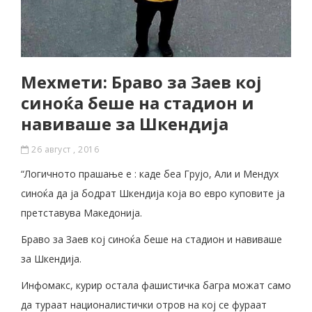
Мехмети: Браво за Заев кој
синоќа беше на стадион и
навиваше за Шкендија
26 август , 2016
“Логичното прашање е : каде беа Грујо, Али и Мендух
синоќа да ја бодрат Шкендија која во евро куповите ја
претставува Македонија.
Браво за Заев кој синоќа беше на стадион и навиваше
за Шкендија.
Инфомакс, курир остала фашистичка багра можат само
да тураат националистички отров на кој се фураат