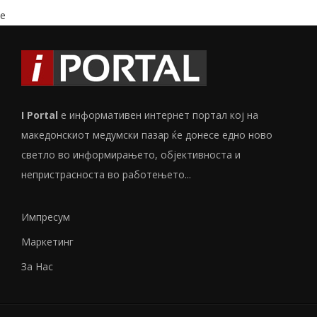
e
I Portal
е информативен интернет портал кој на
македонскиот медумски пазар ќе донесе едно ново
светло во информирањето, објективноста и
непристрасноста во работењето...
Импресум
Маркетинг
За Нас