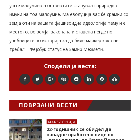
уште малумина а останатите стануваат природно
имуни на тоа малоумие. Ма еволуција вас ќе срамни со
земја оти на вашата фашизоидна идеологија таму и е
местото, во земја, закопана и ставена негде по
учебниците по историја за да биде маркер како не
треба.” – Фејсбук статус на Замир Мехмети.
Сподели ја веста:
ПОВРЗАНИ ВЕСТИ
МАКЕДОНИЈА
22-годишник се обидел да
нападне вработено лице во
„социјалното“ во Крива Паланка