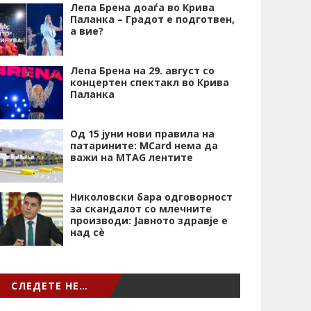
Лепа Брена доаѓа во Крива
Паланка – Градот е подготвен,
а вие?
Лепа Брена на 29. август со
концертен спектакл во Крива
Паланка
Од 15 јуни нови правила на
патарините: MCard нема да
важи на MTAG лентите
Николовски бара одговорност
за скандалот со млечните
производи: Јавното здравје е
над сѐ
СЛЕДЕТЕ НЕ…