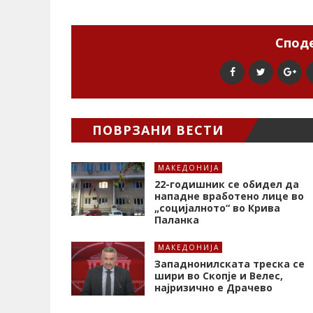
Споде
ПОВРЗАНИ ВЕСТИ
МАКЕДОНИЈА
22-годишник се обидел да
нападне вработено лице во
„социјалното“ во Крива
Паланка
МАКЕДОНИЈА
Западнонилската треска се
шири во Скопје и Велес,
најризично е Драчево