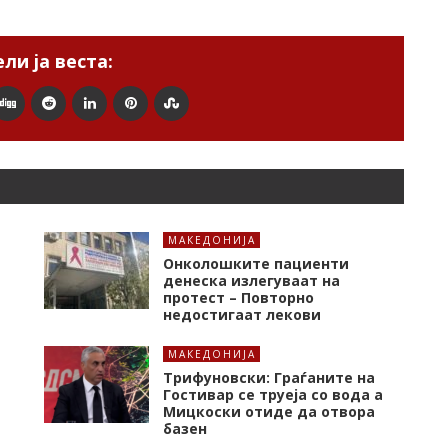
ли ја веста:
МАКЕДОНИЈА
Онколошките пациенти
денеска излегуваат на
протест – Повторно
недостигаат лекови
МАКЕДОНИЈА
Трифуновски: Граѓаните на
Гостивар се труеја со вода а
Мицкоски отиде да отвора
базен