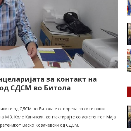
нцеларијата за контакт на
 од СДСМ во Битола
ениците од СДСМ во Битола е отворена за сите ваши
а М.З. Коле Канински, контактирајте со асистентот Маја
 пратеникот Васко Ковачевски од СДСМ.