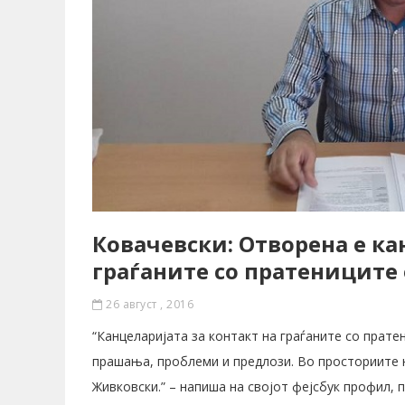
Ковачевски: Отворена е ка
граѓаните со пратениците
26 август , 2016
“Канцеларијата за контакт на граѓаните со прат
прашања, проблеми и предлози. Во просториите н
Живковски.” – напиша на својот фејсбук профил,