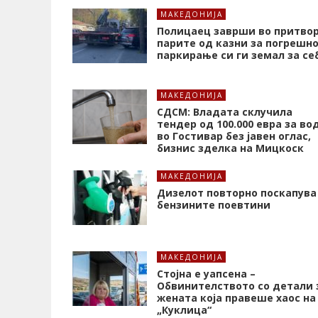
МАКЕДОНИЈА
Полицаец заврши во притвор
парите од казни за погрешн
паркирање си ги земал за се
МАКЕДОНИЈА
СДСМ: Владата склучила
тендер од 100.000 евра за во
во Гостивар без јавен оглас,
бизнис зделка на Мицкоск
МАКЕДОНИЈА
Дизелот повторно поскапува
бензините поевтини
МАКЕДОНИЈА
Стојна е уапсена –
Обвинителството со детали 
жената која правеше хаос на
„Куклица“