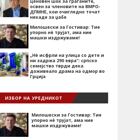
ценовен шок за граѓаните,
освен за членовите на ВМРО-
ДПМНЕ, кои очигледно точат
некаде за џабе
Милошески за Гостивар: Тие
упорно нѐ трујат, ама ние
машки издржуваме!
„Нѐ исфрли на улица со дете и
ни задржа 290 евра“: српско
семејство тврди дека
доживеало драма на одмор во
Грција
ИЗБОР НА УРЕДНИКОТ
Милошески за Гостивар: Тие
упорно нѐ трујат, ама ние
машки издржуваме!