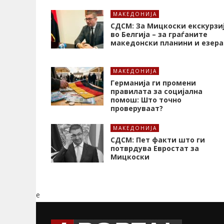
МАКЕДОНИЈА
СДСМ: За Мицкоски екскурзи
во Белгија – за граѓаните
македонски планини и езера
МАКЕДОНИЈА
Германија ги промени
правилата за социјална
помош: Што точно
проверуваат?
МАКЕДОНИЈА
СДСМ: Пет факти што ги
потврдува Евростат за
Мицкоски
e