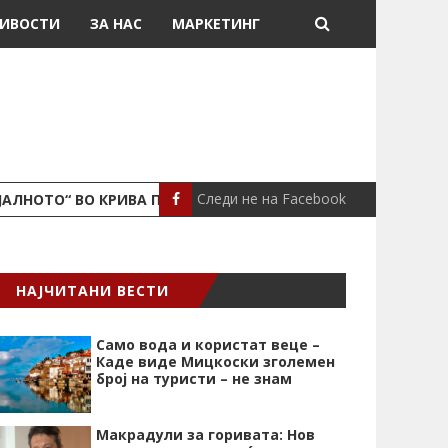
ИВОСТИ
ЗА НАС
МАРКЕТИНГ
Следи не на Facebook
ЈАЛНОТО“ ВО КРИВА ПАЛАНКА
ПОЖАР ВО СТАН
ЛОКАЛНО
НАЈЧИТАНИ ВЕСТИ
Само вода и користат веце –
Каде виде Мицкоски зголемен
број на туристи – не знам
Макрадули за горивата: Нов