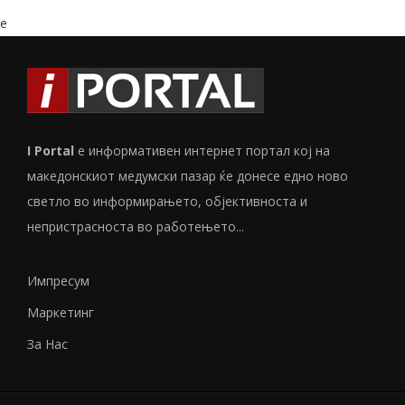
e
I Portal
е информативен интернет портал кој на
македонскиот медумски пазар ќе донесе едно ново
светло во информирањето, објективноста и
непристрасноста во работењето...
Импресум
Маркетинг
За Нас