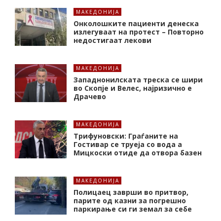
МАКЕДОНИЈА
Онколошките пациенти денеска
излегуваат на протест – Повторно
недостигаат лекови
МАКЕДОНИЈА
Западнонилската треска се шири
во Скопје и Велес, најризично е
Драчево
МАКЕДОНИЈА
Трифуновски: Граѓаните на
Гостивар се труеја со вода а
Мицкоски отиде да отвора базен
МАКЕДОНИЈА
Полицаец заврши во притвор,
парите од казни за погрешно
паркирање си ги земал за себе