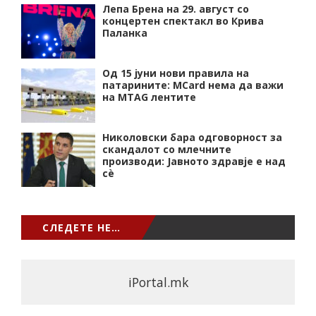
Лепа Брена на 29. август со
концертен спектакл во Крива
Паланка
Од 15 јуни нови правила на
патарините: MCard нема да важи
на MTAG лентите
Николовски бара одговорност за
скандалот со млечните
производи: Јавното здравје е над
сѐ
СЛЕДЕТЕ НЕ…
iPortal.mk