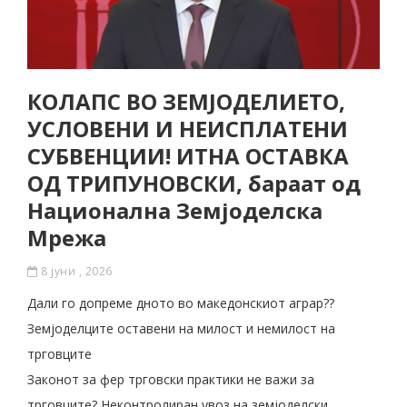
КОЛАПС ВО ЗЕМЈОДЕЛИЕТО,
УСЛОВЕНИ И НЕИСПЛАТЕНИ
СУБВЕНЦИИ! ИТНА ОСТАВКА
ОД ТРИПУНОВСКИ, бараат од
Национална Земјоделска
Мрежа
8 јуни , 2026
Дали го допреме дното во македонскиот аграр??
Земјоделците оставени на милост и немилост на
трговците
Законот за фер трговски практики не важи за
трговците? Неконтролиран увоз на земјоделски