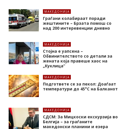
МАКЕДОНИЈА
Граѓани колабираат поради
жештините – Брзата помош со
над 200 интеревенции дневно
МАКЕДОНИЈА
Стојна е уапсена –
Обвинителството со детали за
жената која правеше хаос на
„Куклица“
МАКЕДОНИЈА
Подгответе се за пекол: Доаѓаат
температури до 45°C на Балканот
МАКЕДОНИЈА
СДСМ: За Мицкоски екскурзија во
Белгија – за граѓаните
македонски планини и езера