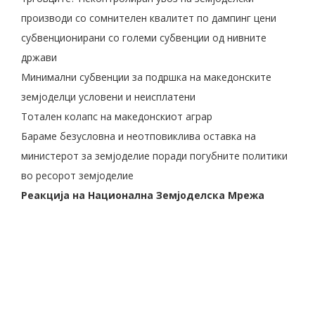
производи со сомнителен квалитет по дампинг цени
субвенционирани со големи субвенции од нивните
држави
Минимални субвенции за подршка на македонските
земјоделци условени и неисплатени
Тотален колапс на македонскиот аграр
Бараме безусловна и неотповиклива оставка на
министерот за земјоделие поради погубните политики
во ресорот земјоделие
Реакција на Национална Земјоделска Мрежа