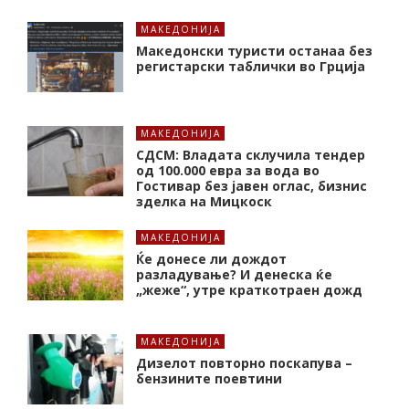
МАКЕДОНИЈА
Македонски туристи останаа без
регистарски таблички во Грција
МАКЕДОНИЈА
СДСМ: Владата склучила тендер
од 100.000 евра за вода во
Гостивар без јавен оглас, бизнис
зделка на Мицкоск
МАКЕДОНИЈА
Ќе донесе ли дождот
разладување? И денеска ќе
„жеже“, утре краткотраен дожд
МАКЕДОНИЈА
Дизелот повторно поскапува –
бензините поевтини