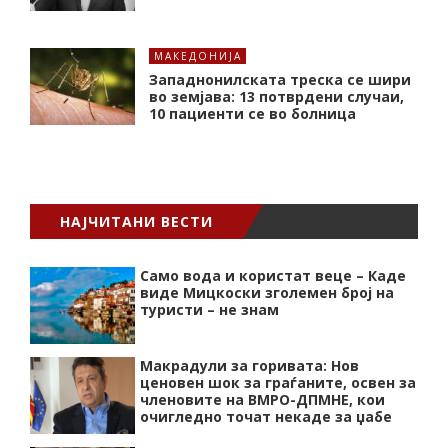
МАКЕДОНИЈА
Западнонилската треска се шири
во земјава: 13 потврдени случаи,
10 пациенти се во болница
НАЈЧИТАНИ ВЕСТИ
Само вода и користат веце – Каде
виде Мицкоски зголемен број на
туристи – не знам
Макрадули за горивата: Нов
ценовен шок за граѓаните, освен за
членовите на ВМРО-ДПМНЕ, кои
очигледно точат некаде за џабе