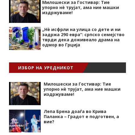
Милошески за Гостивар: Тие
упорно нѐ трујат, ама ние машки
издржуваме!
„Нѐ исфрли на улица со дете и ни
задржа 290 евра“: српско семејство
тврди дека доживеало драма на
одмор во Грција
ИЗБОР НА УРЕДНИКОТ
Милошески за Гостивар: Тие
упорно нѐ трујат, ама ние машки
издржуваме!
Лепа Брена доаѓа во Крива
Паланка – Градот е подготвен, а
вие?