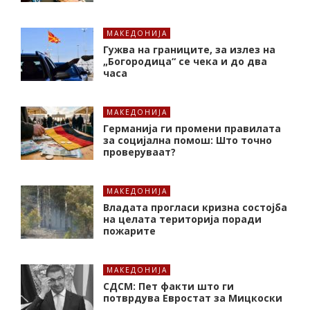
МАКЕДОНИЈА
Гужва на границите, за излез на
„Богородица“ се чека и до два
часа
МАКЕДОНИЈА
Германија ги промени правилата
за социјална помош: Што точно
проверуваат?
МАКЕДОНИЈА
Владата прогласи кризна состојба
на целата територија поради
пожарите
МАКЕДОНИЈА
СДСМ: Пет факти што ги
потврдува Евростат за Мицкоски