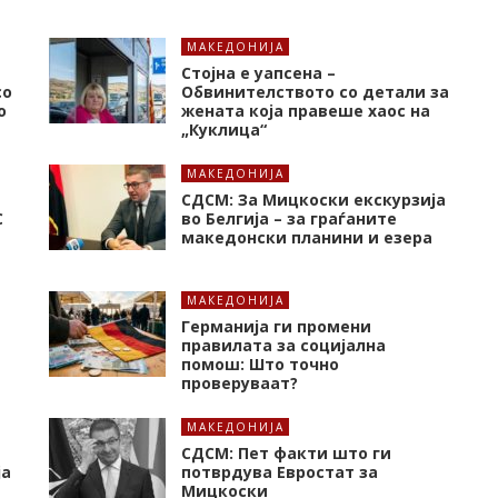
МАКЕДОНИЈА
Стојна е уапсена –
со
Обвинителството со детали за
о
жената која правеше хаос на
„Куклица“
МАКЕДОНИЈА
СДСМ: За Мицкоски екскурзија
C
во Белгија – за граѓаните
македонски планини и езера
МАКЕДОНИЈА
Германија ги промени
правилата за социјална
помош: Што точно
проверуваат?
МАКЕДОНИЈА
СДСМ: Пет факти што ги
ја
потврдува Евростат за
Мицкоски