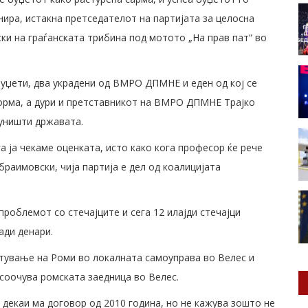
нира, истакна претседателот на партијата за целосна
и на граѓанската трибина под мотото „На прав пат“ во
буџети, два украдени од ВМРО ДПМНЕ и еден од кој се
форма, а дури и претставникот на ВМРО ДПМНЕ Трајко
 уништи државата.
а ја чекаме оценката, исто како кога професор ќе рече
браимовски, чија партија е дел од коалицијата
проблемот со стечајците и сега 12 илајди стечајци
ади денари.
тување на Роми во локалната самоуправа во Велес и
соочува ромската заедница во Велес.
 декаи ма договор од 2010 година, но не кажува зошто не