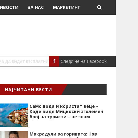
ИВОСТИ
ЗА НАС
МАРКЕТИНГ
Следи не на Facebook
АЛАРМАНТНО
МАКЕДОНИЈА
НАЈЧИТАНИ ВЕСТИ
Само вода и користат веце –
Каде виде Мицкоски зголемен
број на туристи – не знам
Макрадули за горивата: Нов