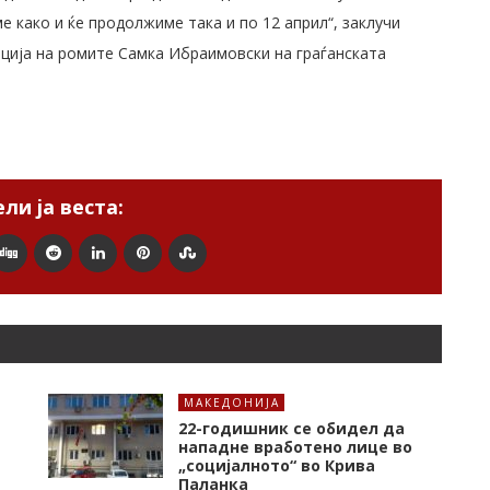
е како и ќе продолжиме така и по 12 април“, заклучи
ција на ромите Самка Ибраимовски на граѓанската
ли ја веста:
МАКЕДОНИЈА
22-годишник се обидел да
нападне вработено лице во
„социјалното“ во Крива
Паланка