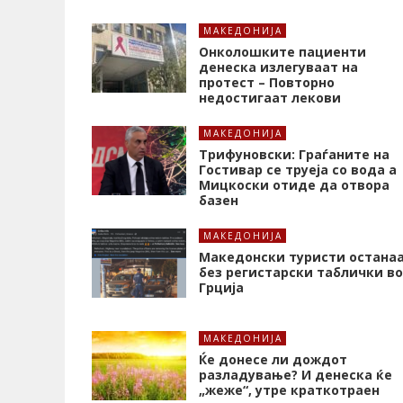
МАКЕДОНИЈА
Онколошките пациенти
денеска излегуваат на
протест – Повторно
недостигаат лекови
МАКЕДОНИЈА
Трифуновски: Граѓаните на
Гостивар се труеја со вода а
Мицкоски отиде да отвора
базен
МАКЕДОНИЈА
Македонски туристи остана
без регистарски таблички во
Грција
МАКЕДОНИЈА
Ќе донесе ли дождот
разладување? И денеска ќе
„жеже“, утре краткотраен