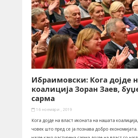
Ибраимовски: Кога дојде н
коалиција Зоран Заев, буџе
сарма
16 ноември , 2019
Кога дојде на власт иконата на нашата коалициј
човек што пред се ја познава добро економијата.
најде како растурена сарма дојде на власт го нај