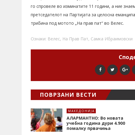
го спровеле во изминатите 11 години, а ние знаем
претседателот на Партијата за целосна еманципа
трибина под мотото „На прав пат“ во Велес.
Ознаки:
Велес
,
На Прав Пат
,
Самка Ибраимовски
Споде
ПОВРЗАНИ ВЕСТИ
МАКЕДОНИЈА
АЛАРМАНТНО: Во новата
учебна година дури 4.900
помалку првачиња