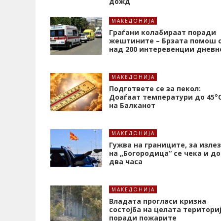
дожд
МАКЕДОНИЈА
Граѓани колабираат поради
жештините – Брзата помош 
над 200 интеревенции дневн
МАКЕДОНИЈА
Подгответе се за пекол:
Доаѓаат температури до 45°
на Балканот
МАКЕДОНИЈА
Гужва на границите, за излез
на „Богородица“ се чека и до
два часа
МАКЕДОНИЈА
Владата прогласи кризна
состојба на целата територи
поради пожарите