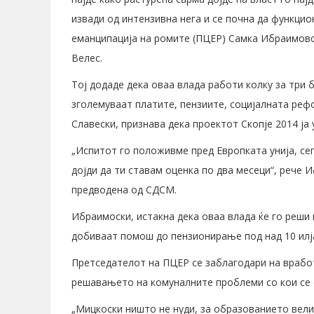
извади од интензивна нега и се почна да функцио
еманципација на ромите (ПЦЕР) Самка Ибраимовск
Велес.
Тој додаде дека оваа влада работи колку за три 
зголемуваат платите, пензиите, социјалната ре
Славески, признава дека проектот Скопје 2014 ја
„Испитот го положивме пред Европката унија, сег
дојди да ти ставам оценка по два месеци“, рече И
предводена од СДСМ.
Ибраимоски, истакна дека оваа влада ќе го реши 
добиваат помош до пензионирање под над 10 илј
Претседателот на ПЦЕР се заблагодари на врабо
решавањето на комуналните проблеми со кои се 
„Мицкоски ништо не нуди, за образованието вели