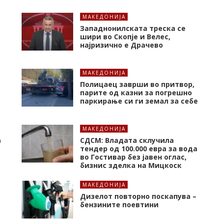
МАКЕДОНИЈА
Западнонилската треска се
шири во Скопје и Велес,
најризично е Драчево
МАКЕДОНИЈА
Полицаец заврши во притвор,
парите од казни за погрешно
паркирање си ги земал за себе
МАКЕДОНИЈА
а
СДСМ: Владата склучила
тендер од 100.000 евра за вода
во Гостивар без јавен оглас,
бизнис зделка на Мицкоск
МАКЕДОНИЈА
Дизелот повторно поскапува –
бензините поевтини