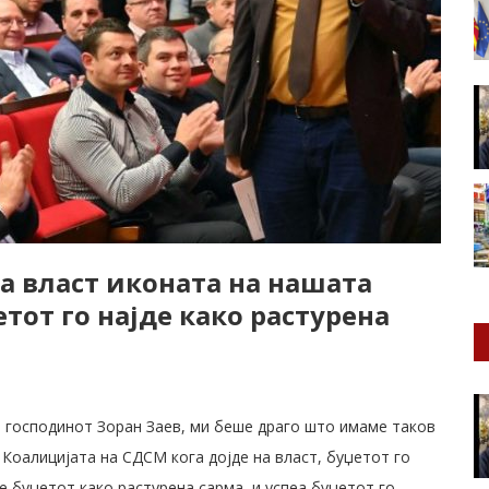
а власт иконата на нашата
тот го најде како растурена
а, господинот Зоран Заев, ми беше драго што имаме таков
 Коалицијата на СДСМ кога дојде на власт, буџетот го
де буџетот како растурена сарма, и успеа буџетот го