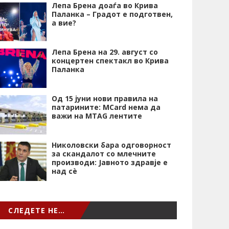
Лепа Брена доаѓа во Крива
Паланка – Градот е подготвен,
а вие?
Лепа Брена на 29. август со
концертен спектакл во Крива
Паланка
Од 15 јуни нови правила на
патарините: MCard нема да
важи на MTAG лентите
Николовски бара одговорност
за скандалот со млечните
производи: Јавното здравје е
над сѐ
СЛЕДЕТЕ НЕ…