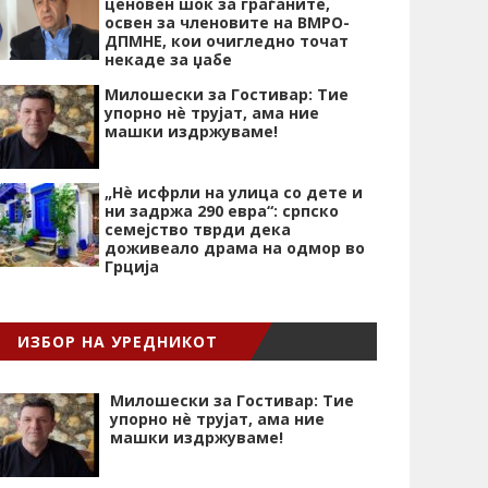
ценовен шок за граѓаните,
освен за членовите на ВМРО-
ДПМНЕ, кои очигледно точат
некаде за џабе
Милошески за Гостивар: Тие
упорно нѐ трујат, ама ние
машки издржуваме!
„Нѐ исфрли на улица со дете и
ни задржа 290 евра“: српско
семејство тврди дека
доживеало драма на одмор во
Грција
ИЗБОР НА УРЕДНИКОТ
Милошески за Гостивар: Тие
упорно нѐ трујат, ама ние
машки издржуваме!