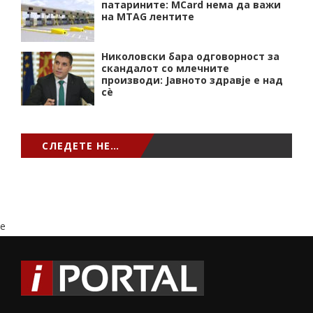
патарините: MCard нема да важи
на MTAG лентите
Николовски бара одговорност за
скандалот со млечните
производи: Јавното здравје е над
сѐ
СЛЕДЕТЕ НЕ…
e