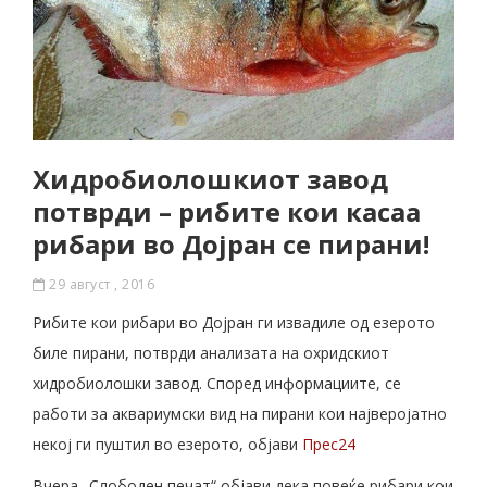
Хидробиолошкиот завод
потврди – рибите кои касаа
рибари во Дојран се пирани!
29 август , 2016
Рибите кои рибари во Дојран ги извадиле од езерото
биле пирани, потврди анализата на охридскиот
хидробиолошки завод. Според информациите, се
работи за аквариумски вид на пирани кои најверојатно
некој ги пуштил во езерото, објави
Прес24
Вчера „Слободен печат“ објави дека повеќе рибари кои