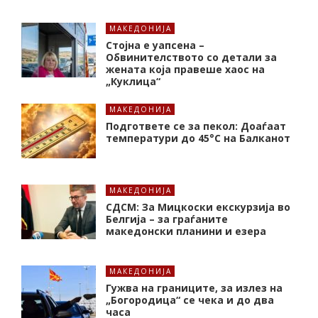
МАКЕДОНИЈА
Стојна е уапсена –
Обвинителството со детали за
жената која правеше хаос на
„Куклица“
МАКЕДОНИЈА
Подгответе се за пекол: Доаѓаат
температури до 45°C на Балканот
МАКЕДОНИЈА
СДСМ: За Мицкоски екскурзија во
Белгија – за граѓаните
македонски планини и езера
МАКЕДОНИЈА
Гужва на границите, за излез на
„Богородица“ се чека и до два
часа