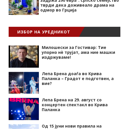
задржа 290 евра“: српско семејство
тврди дека доживеало драма на
одмор во Грција
ИЗБОР НА УРЕДНИКОТ
Милошески за Гостивар: Тие
упорно нѐ трујат, ама ние машки
издржуваме!
Лепа Брена доаѓа во Крива
Паланка – Градот е подготвен, а
вие?
Лепа Брена на 29. август со
концертен спектакл во Крива
Паланка
Од 15 јуни нови правила на