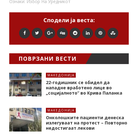
Ознаки:
Избор На Уредникот
Сподели ја веста:
ПОВРЗАНИ ВЕСТИ
МАКЕДОНИЈА
22-годишник се обидел да
нападне вработено лице во
„социјалното“ во Крива Паланка
МАКЕДОНИЈА
Онколошките пациенти денеска
излегуваат на протест – Повторно
недостигаат лекови