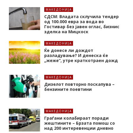
МАКЕДОНИЈА
СДСМ: Владата склучила тендер
од 100.000 евра за вода во
Гостивар без јавен оглас, бизнис
зделка на Мицкоск
МАКЕДОНИЈА
Ќе донесе ли дождот
разладување? И денеска ќе
„жеже“, утре краткотраен дожд
МАКЕДОНИЈА
Дизелот повторно поскапува –
бензините поевтини
МАКЕДОНИЈА
Граѓани колабираат поради
жештините – Брзата помош со
над 200 интеревенции дневно