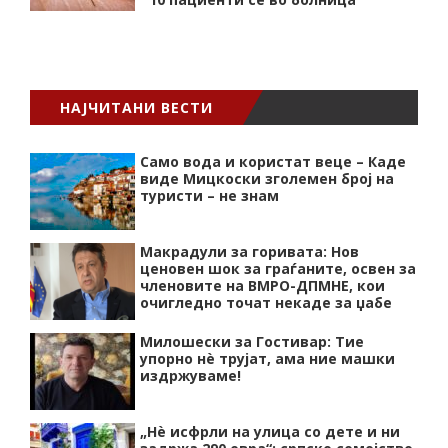
НАЈЧИТАНИ ВЕСТИ
Само вода и користат веце – Каде
виде Мицкоски зголемен број на
туристи – не знам
Макрадули за горивата: Нов
ценовен шок за граѓаните, освен за
членовите на ВМРО-ДПМНЕ, кои
очигледно точат некаде за џабе
Милошески за Гостивар: Тие
упорно нѐ трујат, ама ние машки
издржуваме!
„Нѐ исфрли на улица со дете и ни