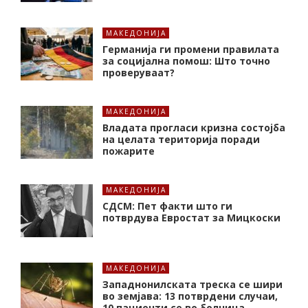
МАКЕДОНИЈА
Германија ги промени правилата
за социјална помош: Што точно
проверуваат?
МАКЕДОНИЈА
Владата прогласи кризна состојба
на целата територија поради
пожарите
МАКЕДОНИЈА
СДСМ: Пет факти што ги
потврдува Евростат за Мицкоски
МАКЕДОНИЈА
Западнонилската треска се шири
во земјава: 13 потврдени случаи,
10 пациенти се во болница