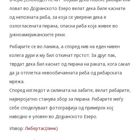
ловат во Дојранското Езеро велат дека биле каснати
од непозната риба, за која се уверени дека е
озлогласената пирана, опасна риба која живее во
јужноамериканските реки.
Рибарите се во паника, а според нив на еден нивен
колега дури и му бил откинат прстот. За друг пак,
тврдат дека бил каснат од пирана на раката, кога сакал
да ја отплетка невообичаената риба од рибарската
мрежа.
Според изгледот и силината на забите, велат рибарите,
најверојатно станува збор за пирана. Рибарите меѓу
себе споделуваат фотографија од примерок кој
наводно е уловен во Дојранското Езеро.
Извор:
Либертас(линк)