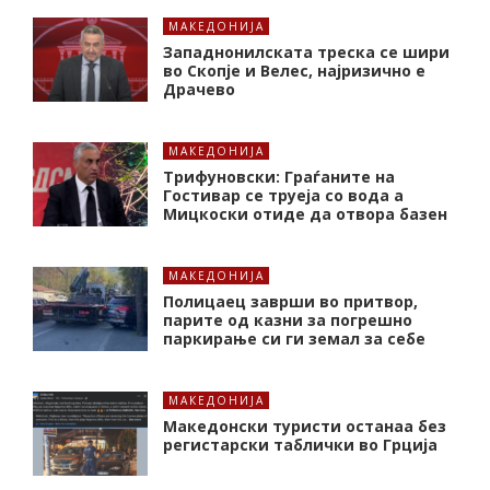
МАКЕДОНИЈА
Западнонилската треска се шири
во Скопје и Велес, најризично е
Драчево
МАКЕДОНИЈА
Трифуновски: Граѓаните на
Гостивар се труеја со вода а
Мицкоски отиде да отвора базен
МАКЕДОНИЈА
Полицаец заврши во притвор,
парите од казни за погрешно
паркирање си ги земал за себе
МАКЕДОНИЈА
Македонски туристи останаа без
регистарски таблички во Грција