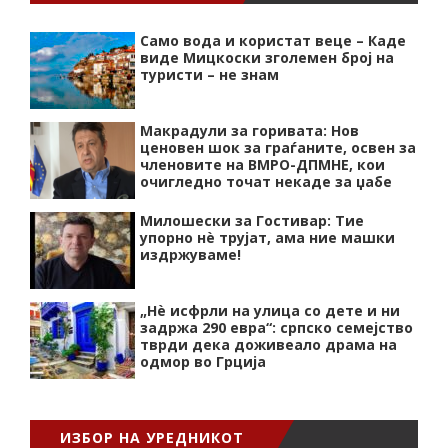
Само вода и користат веце – Каде
виде Мицкоски зголемен број на
туристи – не знам
Макрадули за горивата: Нов
ценовен шок за граѓаните, освен за
членовите на ВМРО-ДПМНЕ, кои
очигледно точат некаде за џабе
Милошески за Гостивар: Тие
упорно нѐ трујат, ама ние машки
издржуваме!
„Нѐ исфрли на улица со дете и ни
задржа 290 евра“: српско семејство
тврди дека доживеало драма на
одмор во Грција
ИЗБОР НА УРЕДНИКОТ