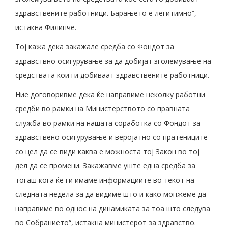
здравствените работници. Барањето е легитимно“,
истакна Филипче.
Тој кажа дека закажале средба со Фондот за
здравствно осигурување за да добијат зголемување на
средствата кои ги добиваат здравствените работници.
Ние договоривме дека ќе направиме неколку работни
средби во рамки на Министерството со правната
служба во рамки на нашата соработка со Фондот за
здравствено осигурување и веројатно со пратениците
со цел да се види каква е можноста тој Закон во тој
дел да се промени. Закажавме уште една средба за
тогаш кога ќе ги имаме информациите во текот на
следната недела за да видиме што и како мопжеме да
направиме во однос на динамиката за тоа што следува
во Собранието“, истакна министерот за здравство.