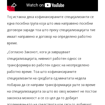
Тој истакна дека кофинансираните специјализанти се
една посебна група која што има направено посебни
договори заради тоа што преку специјализацијата тие
имаат направено и договор на определено работно
време.
„Согласно Законот, кога ја завршуваат
специјализацијата, нивниот работен однос се
трансформира во работен однос на неопределено
работно време. Тоа што кофинансираните
специјализанти на средбата од минатата недела
побараа да се направи трансформација уште за време
на специјализацијата за што во овој момент не постои
законска можност а се со цел да го добијат
зголемувањето на средствата кое сега го добиваат