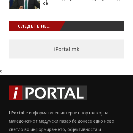
сѐ
СЛЕДЕТЕ НЕ…
iPortal.mk
e
I Portal
е информативен интернет портал кој на
македонскиот медумски пазар ќе донесе едно ново
светло во информирањето, објективноста и