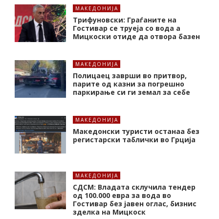
МАКЕДОНИЈА
Трифуновски: Граѓаните на
Гостивар се труеја со вода а
Мицкоски отиде да отвора базен
МАКЕДОНИЈА
Полицаец заврши во притвор,
парите од казни за погрешно
паркирање си ги земал за себе
МАКЕДОНИЈА
Македонски туристи останаа без
регистарски таблички во Грција
МАКЕДОНИЈА
СДСМ: Владата склучила тендер
од 100.000 евра за вода во
Гостивар без јавен оглас, бизнис
зделка на Мицкоск