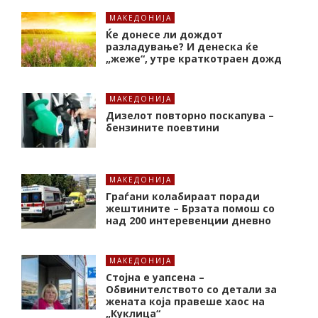
МАКЕДОНИЈА
Ќе донесе ли дождот
разладување? И денеска ќе
„жеже“, утре краткотраен дожд
МАКЕДОНИЈА
Дизелот повторно поскапува –
бензините поевтини
МАКЕДОНИЈА
Граѓани колабираат поради
жештините – Брзата помош со
над 200 интеревенции дневно
МАКЕДОНИЈА
Стојна е уапсена –
Обвинителството со детали за
жената која правеше хаос на
„Куклица“