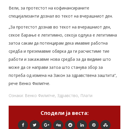
Вели, за протестот на кофинансираните
специјализанти дознал во текот на вчерашниот ден.
„За протестот дознав во текот на вчерашниот ден,
секое барање е легитимно, секоја одлука е легитимна
затоа сакам да потенцирам дека имавме работна
средба и преземавме обврка да ги расчистиме тие
работи и закажавме нова средба за да видиме што
може да се направи затоа што станува збор за
потреба од измена на Закон за здравствена заштита“,
рече Венко Филипче.
Ознаки:
Венко Филипче
,
Здравство
,
Плати
Сподели ја веста: