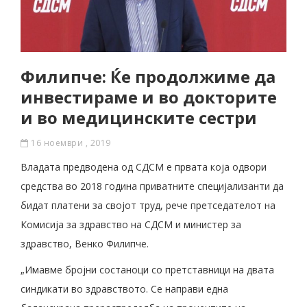
Филипче: Ќе продолжиме да
инвестираме и во докторите
и во медицинските сестри
16 ноември , 2019
Владата предводена од СДСМ е првата која одвори
средства во 2018 година приватните специјализанти да
бидат платени за својот труд, рече претседателот на
Комисија за здравство на СДСМ и министер за
здравство, Венко Филипче.
„Имавме бројни состаноци со претставници на двата
синдикати во здравството. Се направи една