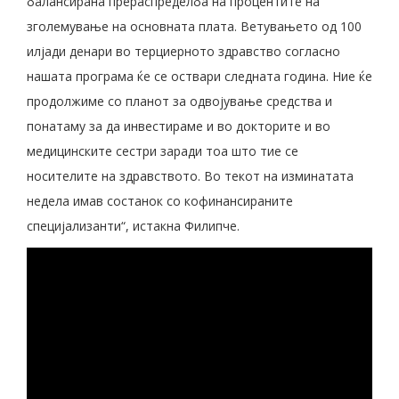
балансирана прераспределба на процентите на
зголемување на основната плата. Ветувањето од 100
илјади денари во терциерното здравство согласно
нашата програма ќе се оствари следната година. Ние ќе
продолжиме со планот за одвојување средства и
понатаму за да инвестираме и во докторите и во
медицинските сестри заради тоа што тие се
носителите на здравството. Во текот на изминатата
недела имав состанок со кофинансираните
специјализанти“, истакна Филипче.