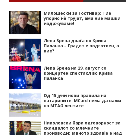
Милошески за Гостивар: Тие
упорно нѐ трујат, ама ние машки
издржуваме!
Лепа Брена доаѓа во Крива
Паланка – Градот е подготвен, а
вие?
Лепа Брена на 29. август со
концертен спектакл во Крива
Паланка
Од 15 јуни нови правила на
патарините: MCard нема да важи
на MTAG лентите
Николовски бара одговорност за
скандалот со млечните
производи: Јавното здравје е над