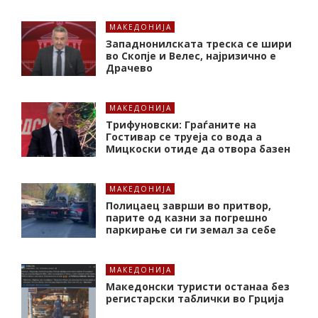
МАКЕДОНИЈА
Западнонилската треска се шири
во Скопје и Велес, најризично е
Драчево
МАКЕДОНИЈА
Трифуновски: Граѓаните на
Гостивар се труеја со вода а
Мицкоски отиде да отвора базен
МАКЕДОНИЈА
Полицаец заврши во притвор,
парите од казни за погрешно
паркирање си ги земал за себе
МАКЕДОНИЈА
Македонски туристи останаа без
регистарски таблички во Грција