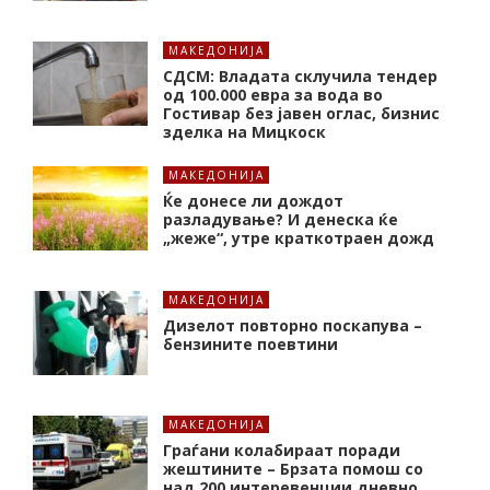
МАКЕДОНИЈА
СДСМ: Владата склучила тендер
од 100.000 евра за вода во
Гостивар без јавен оглас, бизнис
зделка на Мицкоск
МАКЕДОНИЈА
Ќе донесе ли дождот
разладување? И денеска ќе
„жеже“, утре краткотраен дожд
МАКЕДОНИЈА
Дизелот повторно поскапува –
бензините поевтини
МАКЕДОНИЈА
Граѓани колабираат поради
жештините – Брзата помош со
над 200 интеревенции дневно