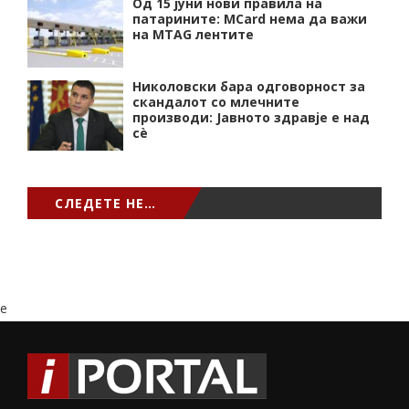
Од 15 јуни нови правила на
патарините: MCard нема да важи
на MTAG лентите
Николовски бара одговорност за
скандалот со млечните
производи: Јавното здравје е над
сѐ
СЛЕДЕТЕ НЕ…
e