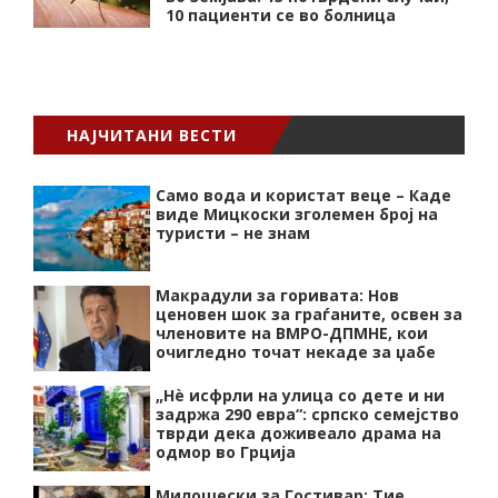
10 пациенти се во болница
НАЈЧИТАНИ ВЕСТИ
Само вода и користат веце – Каде
виде Мицкоски зголемен број на
туристи – не знам
Макрадули за горивата: Нов
ценовен шок за граѓаните, освен за
членовите на ВМРО-ДПМНЕ, кои
очигледно точат некаде за џабе
„Нѐ исфрли на улица со дете и ни
задржа 290 евра“: српско семејство
тврди дека доживеало драма на
одмор во Грција
Милошески за Гостивар: Тие