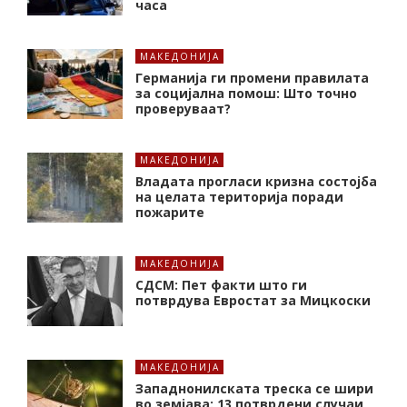
часа
МАКЕДОНИЈА
Германија ги промени правилата
за социјална помош: Што точно
проверуваат?
МАКЕДОНИЈА
Владата прогласи кризна состојба
на целата територија поради
пожарите
МАКЕДОНИЈА
СДСМ: Пет факти што ги
потврдува Евростат за Мицкоски
МАКЕДОНИЈА
Западнонилската треска се шири
во земјава: 13 потврдени случаи,