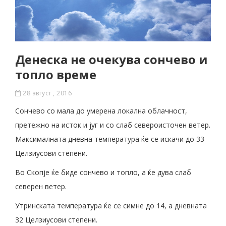
Денеска не очекува сончево и
топло време
28 август , 2016
Сончево со мала до умерена локална облачност,
претежно на исток и југ и со слаб североисточен ветер.
Максималната дневна температура ќе се искачи до 33
Целзиусови степени.
Во Скопје ќе биде сончево и топло, а ќе дува слаб
северен ветер.
Утринската температура ќе се симне до 14, а дневната
32 Целзиусови степени.