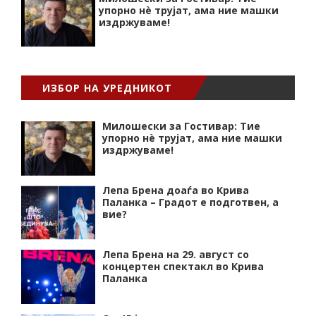
упорно нѐ трујат, ама ние машки
издржуваме!
ИЗБОР НА УРЕДНИКОТ
Милошески за Гостивар: Тие
упорно нѐ трујат, ама ние машки
издржуваме!
Лепа Брена доаѓа во Крива
Паланка – Градот е подготвен, а
вие?
Лепа Брена на 29. август со
концертен спектакл во Крива
Паланка