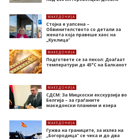
МАКЕДОНИЈА
Стојна е уапсена –
Обвинителството со детали за
жената која правеше хаос на
„Куклица“
МАКЕДОНИЈА
Подгответе се за пекол: Доаѓаат
температури до 45°C на Балканот
МАКЕДОНИЈА
СДСМ: За Мицкоски екскурзија во
Белгија – за граѓаните
македонски планини и езера
МАКЕДОНИЈА
Гужва на границите, за излез на
„Богородица“ се чека и до два