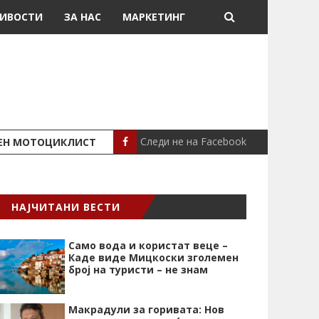
ИВОСТИ
ЗА НАС
МАРКЕТИНГ
Следи не на Facebook
ШЕН МОТОЦИКЛИСТ
СЕВЕРИНА ВО НИК
СЦЕНА
НАЈЧИТАНИ ВЕСТИ
Само вода и користат веце –
Каде виде Мицкоски зголемен
број на туристи – не знам
Макрадули за горивата: Нов