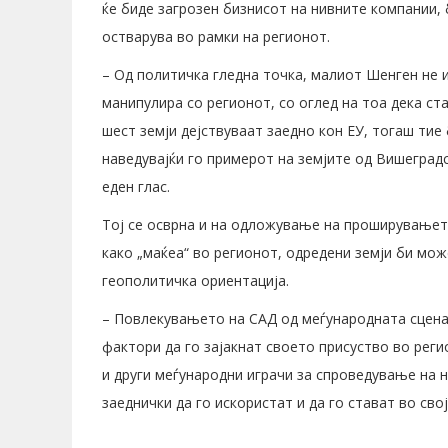
ќе биде загрозен бизнисот на нивните компании, 
остварува во рамки на регионот.
– Од политичка гледна точка, малиот Шенген не 
манипулира со регионот, со оглед на тоа дека ст
шест земји дејствуваат заедно кон ЕУ, тогаш тие
наведувајќи го примерот на земјите од Вишеградс
еден глас.
Тој се осврна и на одложување на проширувањето
како „маќеа“ во регионот, одредени земји би мо
геополитичка ориентација.
– Повлекувањето на САД од меѓународната сцена 
фактори да го зајакнат своето присуство во реги
и други меѓународни играчи за спроведување на 
заеднички да го искористат и да го стават во сво