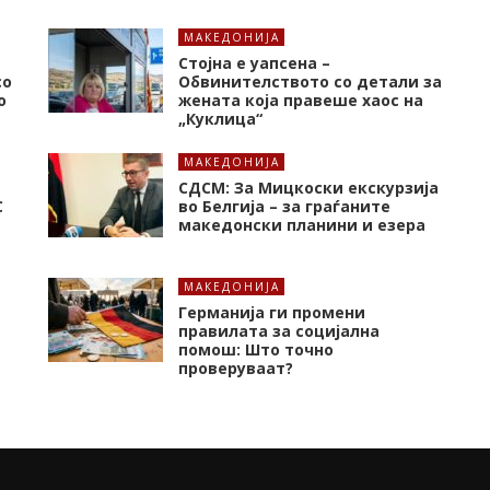
МАКЕДОНИЈА
Стојна е уапсена –
со
Обвинителството со детали за
о
жената која правеше хаос на
„Куклица“
МАКЕДОНИЈА
СДСМ: За Мицкоски екскурзија
C
во Белгија – за граѓаните
македонски планини и езера
МАКЕДОНИЈА
Германија ги промени
правилата за социјална
помош: Што точно
проверуваат?