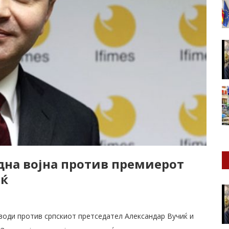
дна војна против премиерот
иќ
 води против српскиот претседател Александар Вучиќ и