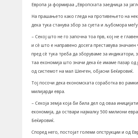
Европа ја формираа „Европската заедница за јаглен
На прашањето како гледа на противењето на неко
дека тука станува збор за суета и љубомора меѓу
– Секој што не го започна тоа прв, кој не е главе
и сè што е направено досега преставува значаен
пред сè тука треба да зборуваме за индикатори, з
таа економија што значи дека ќе имаме пазар од 
од системот на мал Шенген, објасни Беќировиќ.
Тој посочи дека економската соработка во рамки
милијарди евра.
– Секоја земја која би била дел од оваа иниција
економија, да оствари најмалку 500 милиони евр
Беќировиќ.
Според него, постојат големи опструкции и од Ев