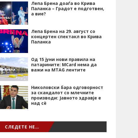
Лепа Брена доаѓа во Крива
Паланка – Градот е подготвен,
а вие?
Лепа Брена на 29. август со
концертен спектакл во Крива
Паланка
Од 15 јуни нови правила на
патарините: MCard нема да
важи на MTAG лентите
Николовски бара одговорност
за скандалот со млечните
производи: Јавното здравје е
над сѐ
СЛЕДЕТЕ НЕ…