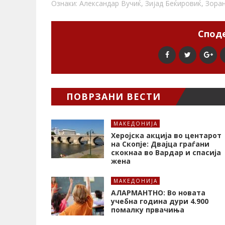
Ознаки:
Александар Вучиќ
,
Зијад Беќировиќ
,
Зоран
Споде
ПОВРЗАНИ ВЕСТИ
МАКЕДОНИЈА
Херојска акција во центарот
на Скопје: Двајца граѓани
скокнаа во Вардар и спасија
жена
МАКЕДОНИЈА
АЛАРМАНТНО: Во новата
учебна година дури 4.900
помалку првачиња