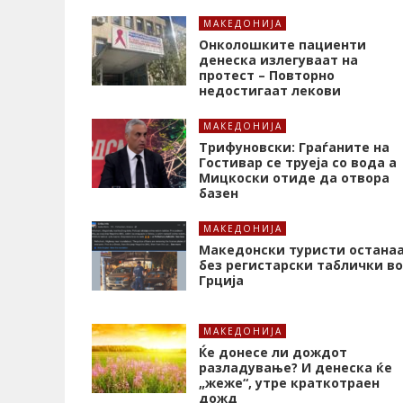
МАКЕДОНИЈА
Онколошките пациенти
денеска излегуваат на
протест – Повторно
недостигаат лекови
МАКЕДОНИЈА
Трифуновски: Граѓаните на
Гостивар се труеја со вода а
Мицкоски отиде да отвора
базен
МАКЕДОНИЈА
Македонски туристи остана
без регистарски таблички во
Грција
МАКЕДОНИЈА
Ќе донесе ли дождот
разладување? И денеска ќе
„жеже“, утре краткотраен
дожд