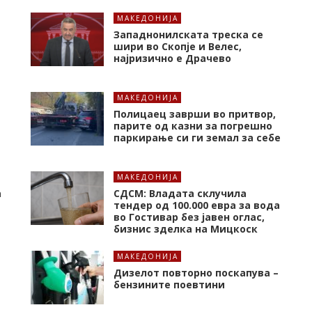
МАКЕДОНИЈА
Западнонилската треска се
шири во Скопје и Велес,
најризично е Драчево
МАКЕДОНИЈА
Полицаец заврши во притвор,
парите од казни за погрешно
паркирање си ги земал за себе
МАКЕДОНИЈА
а
СДСМ: Владата склучила
тендер од 100.000 евра за вода
во Гостивар без јавен оглас,
бизнис зделка на Мицкоск
МАКЕДОНИЈА
Дизелот повторно поскапува –
бензините поевтини