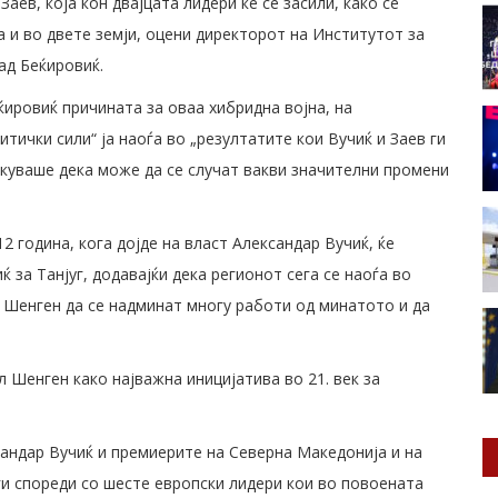
ев, која кон двајцата лидери ќе се засили, како се
 и во двете земји, оцени директорот на Институтот за
ад Беќировиќ.
ќировиќ причината за оваа хибридна војна, на
тички сили“ ја наоѓа во „резултатите кои Вучиќ и Заев ги
екуваше дека може да се случат вакви значителни промени
2 година, кога дојде на власт Александар Вучиќ, ќе
ќ за Танјуг, додавајќи дека регионот сега се наоѓа во
т Шенген да се надминат многу работи од минатото и да
л Шенген како најважна иницијатива во 21. век за
сандар Вучиќ и премиерите на Северна Македонија и на
 ги спореди со шесте европски лидери кои во повоената