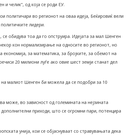
 и челик“, од која се роди ЕУ.
и политичари во регионот на оваа идеја, Беќировиќ вели
 политичките лидери.
н, се обидува тоа да го опструира. Идејата за мал Шенген
 чекор кон нормализирање на односите во регионот, но
а економија, за математика, за бројките, за обемот на
речиси 20 милиони луѓе ако овие шест земји станат дел
 на малиот Шенген би можела да се подобри за 10
тива може, во зависност од големината на нејзината
а дополнителни приходи, што се огромни пари, потенцира
ропската унија, кои се објаснуваат со стравувањата дека