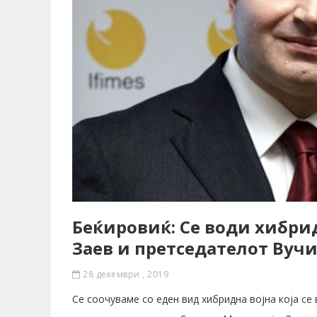
Беќировиќ: Се води хибри
Заев и претседателот Вуч
28 декември , 2019
Се соочуваме со еден вид хибридна војна која се