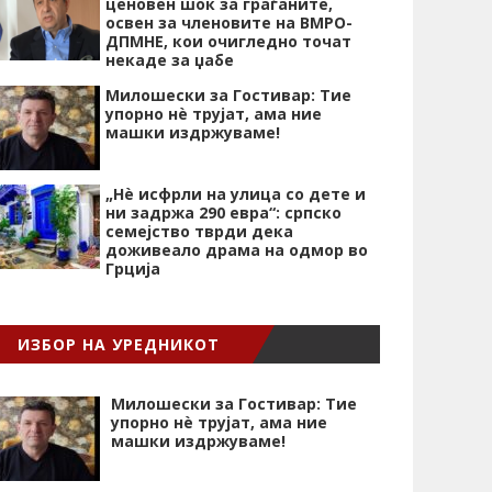
ценовен шок за граѓаните,
освен за членовите на ВМРО-
ДПМНЕ, кои очигледно точат
некаде за џабе
Милошески за Гостивар: Тие
упорно нѐ трујат, ама ние
машки издржуваме!
„Нѐ исфрли на улица со дете и
ни задржа 290 евра“: српско
семејство тврди дека
доживеало драма на одмор во
Грција
ИЗБОР НА УРЕДНИКОТ
Милошески за Гостивар: Тие
упорно нѐ трујат, ама ние
машки издржуваме!