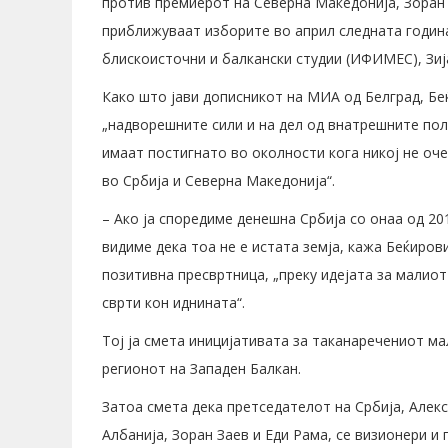
против премиерот на Северна Македонија, Зоран За
приближуваат изборите во април следната година
блискоисточни и балкански студии (ИФИМЕС), Зиј
Како што јави дописникот на МИА од Белград, Бе
„надворешните сили и на дел од внатрешните поли
имаат постигнато во околности кога никој не оч
во Србија и Северна Македонија“.
– Ако ја споредиме денешна Србија со онаа од 201
видиме дека тоа не е истата земја, кажа Беќирови
позитивна пресвртница, „преку идејата за малио
сврти кон иднината“.
Тој ја смета иницијативата за таканаречениот ма
регионот на Западен Балкан.
Затоа смета дека претседателот на Србија, Алек
Албанија, Зоран Заев и Еди Рама, се визионери и