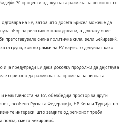
бидејќи 70 проценти од вкупната размена на регионот се
и одговара на ЕУ, затоа што досега Брисел можеше да
анува збор за релативно мали држави, а доколку овие
 би претставувале силна политичка сила, вели Беќиревиќ,
ката група, кои во рамки на ЕУ најчесто делуваат како
 и ја предупреди ЕУ дека доколку продолжи да дејствува
желе сериозно да размислат за промена на нивната
и неактивноста на ЕУ, обезбедија простор за други
онот, особено Руската Федерација, НР Кина и Турција, но
нивните интереси, што земјите од регионот треба
ја полза, смета Беќировиќ.