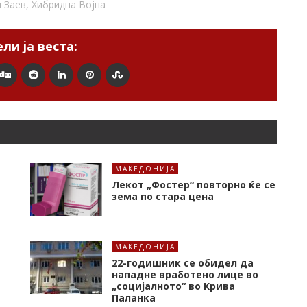
 Заев
,
Хибридна Војна
ли ја веста:
МАКЕДОНИЈА
Лекот „Фостер“ повторно ќе се
зема по стара цена
МАКЕДОНИЈА
22-годишник се обидел да
нападне вработено лице во
„социјалното“ во Крива
Паланка