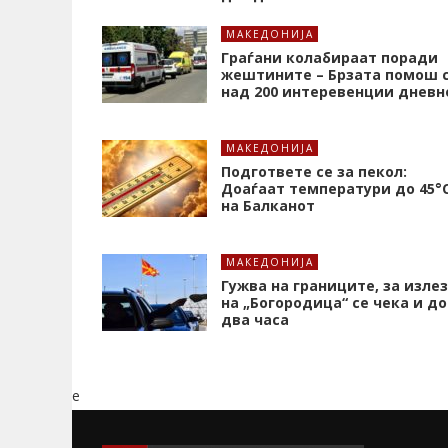
МАКЕДОНИЈА
Граѓани колабираат поради
жештините – Брзата помош 
над 200 интеревенции дневн
МАКЕДОНИЈА
Подгответе се за пекол:
Доаѓаат температури до 45°
на Балканот
МАКЕДОНИЈА
Гужва на границите, за излез
на „Богородица“ се чека и до
два часа
e