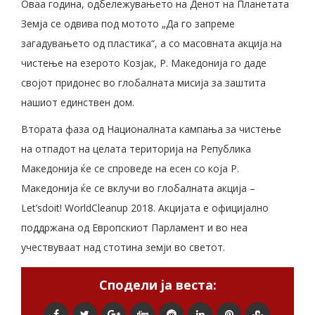
Оваа година, одбележувањето на Денот на Планетата
Земја се одвива под мотото „Да го запреме
загадувањето од пластика“, а со масовната акција на
чистење на езерото Козјак, Р. Македонија го даде
својот придонес во глобалната мисија за заштита
нашиот единствен дом.
Втората фаза од Националната кампања за чистење
на отпадот на целата територија на Република
Македонија ќе се спроведе на есен со која Р.
Македонија ќе се вклучи во глобалната акција –
Let’sdoit! WorldCleanup 2018. Акцијата е официјално
поддржана од Европскиот Парламент и во неа
учествуваат над стотина земји во светот.
Сподели ја веста: