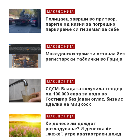
МАКЕДОНИЈА
Полицаец заврши во притвор,
парите од казни за погрешно
паркирање си ги земал за себе
МАКЕДОНИЈА
Македонски туристи останаа без
регистарски таблички во Грција
МАКЕДОНИЈА
СДСМ: Владата склучила тендер
од 100.000 евра за вода во
Гостивар без јавен оглас, бизнис
зделка на Мицкоск
МАКЕДОНИЈА
Ќе донесе ли дождот
разладување? И денеска ќе
„жеже“, утре краткотраен дожд