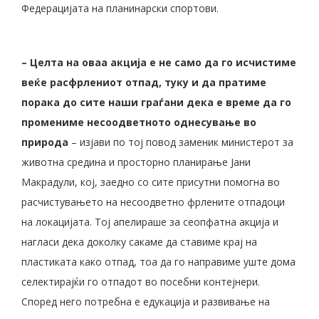
Федерацијата на планинарски спортови.
– Целта на оваа акција е не само да го исчистиме
веќе расфрлениот отпад, туку и да пратиме
порака до сите наши граѓани дека е време да го
промениме несоодветното однесување во
природа
– изјави по тој повод заменик министерот за
животна средина и просторно планирање Јани
Макрадули, кој, заедно со сите присутни помогна во
расчистувањето на несоодветно фрлените отпадоци
на локацијата. Тој апелираше за сеопфатна акција и
нагласи дека доколку сакаме да ставиме крај на
пластиката како отпад, тоа да го направиме уште дома
селектирајќи го отпадот во посебни контејнери.
Според него потребна е едукација и развивање на