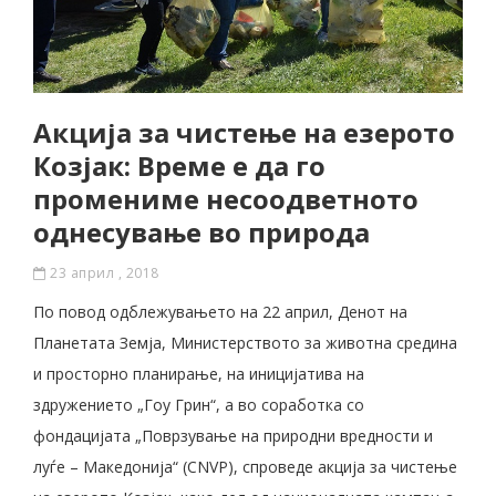
Акција за чистење на езерото
Козјак: Време е да го
промениме несоодветното
однесување во природа
23 април , 2018
По повод одблежувањето на 22 април, Денот на
Планетата Земја, Министерството за животна средина
и просторно планирање, на иницијатива на
здружението „Гоу Грин“, а во соработка со
фондацијата „Поврзување на природни вредности и
луѓе – Македонија“ (CNVP), спроведе акција за чистење