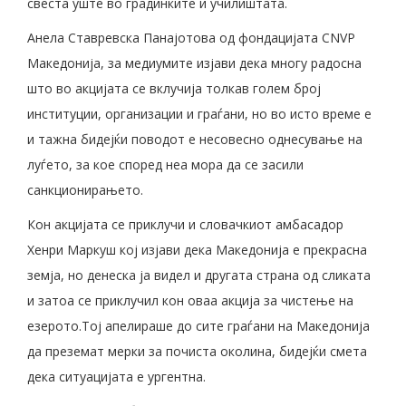
свеста уште во градинките и училиштата.
Анела Ставревска Панајотова од фондацијата CNVP
Македонија, за медиумите изјави дека многу радосна
што во акцијата се вклучија толкав голем број
институции, организации и граѓани, но во исто време е
и тажна бидејќи поводот е несовесно однесување на
луѓето, за кое според неа мора да се засили
санкционирањето.
Кон акцијата се приклучи и словачкиот амбасадор
Хенри Маркуш кој изјави дека Македонија е прекрасна
земја, но денеска ја видел и другата страна од сликата
и затоа се приклучил кон оваа акција за чистење на
езерото.Тој апелираше до сите граѓани на Македонија
да преземат мерки за почиста околина, бидејќи смета
дека ситуацијата е ургентна.