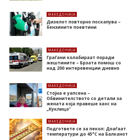
МАКЕДОНИЈА
Дизелот повторно поскапува –
бензините поевтини
МАКЕДОНИЈА
Граѓани колабираат поради
жештините – Брзата помош со
над 200 интеревенции дневно
МАКЕДОНИЈА
Стојна е уапсена –
Обвинителството со детали за
жената која правеше хаос на
„Куклица“
МАКЕДОНИЈА
Подгответе се за пекол: Доаѓаат
температури до 45°C на Балканот