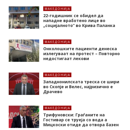
МАКЕДОНИЈА
22-годишник се обидел да
нападне вработено лице во
„социјалното“ во Крива Паланка
МАКЕДОНИЈА
Онколошките пациенти денеска
излегуваат на протест – Повторно
недостигаат лекови
МАКЕДОНИЈА
Западнонилската треска се шири
во Скопје и Велес, најризично е
Драчево
МАКЕДОНИЈА
Трифуновски: Граѓаните на
Гостивар се труеја со вода а
Мицкоски отиде да отвора базен