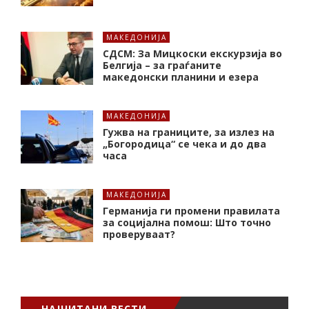
МАКЕДОНИЈА
СДСМ: За Мицкоски екскурзија во
Белгија – за граѓаните
македонски планини и езера
МАКЕДОНИЈА
Гужва на границите, за излез на
„Богородица“ се чека и до два
часа
МАКЕДОНИЈА
Германија ги промени правилата
за социјална помош: Што точно
проверуваат?
НАЈЧИТАНИ ВЕСТИ