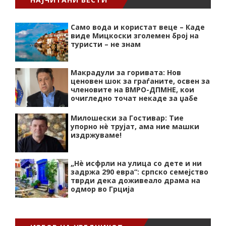
Само вода и користат веце – Каде
виде Мицкоски зголемен број на
туристи – не знам
Макрадули за горивата: Нов
ценовен шок за граѓаните, освен за
членовите на ВМРО-ДПМНЕ, кои
очигледно точат некаде за џабе
Милошески за Гостивар: Тие
упорно нѐ трујат, ама ние машки
издржуваме!
„Нѐ исфрли на улица со дете и ни
задржа 290 евра“: српско семејство
тврди дека доживеало драма на
одмор во Грција