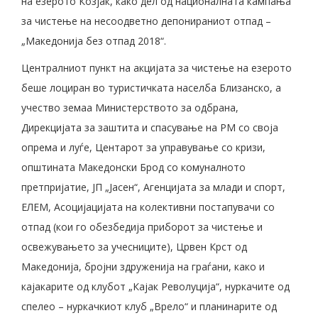
на езерото Козјак, како дел од националната кампања
за чистење на несоодветно депонираниот отпад –
„Македонија без отпад 2018“.
Централниот пункт на акцијата за чистење на езерото
беше лоциран во туристичката населба Близанско, а
учество земаа Министерството за одбрана,
Дирекцијата за заштита и спасување на РМ со своја
опрема и луѓе, Центарот за управување со кризи,
општината Македонски Брод со комуналното
претпријатие, ЈП „Јасен“, Агенцијата за млади и спорт,
ЕЛЕМ, Асоцијацијата на колективни постапувачи со
отпад (кои го обезбедија приборот за чистење и
освежувањето за учесниците), Црвен Крст од
Македонија, бројни здруженија на граѓани, како и
кајакарите од клубот „Кајак Револуција“, нуркачите од
спелео – нуркачкиот клуб „Врело“ и планинарите од