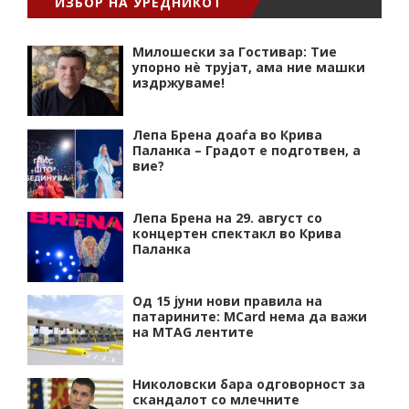
ИЗБОР НА УРЕДНИКОТ
Милошески за Гостивар: Тие
упорно нѐ трујат, ама ние машки
издржуваме!
Лепа Брена доаѓа во Крива
Паланка – Градот е подготвен, а
вие?
Лепа Брена на 29. август со
концертен спектакл во Крива
Паланка
Од 15 јуни нови правила на
патарините: MCard нема да важи
на MTAG лентите
Николовски бара одговорност за
скандалот со млечните