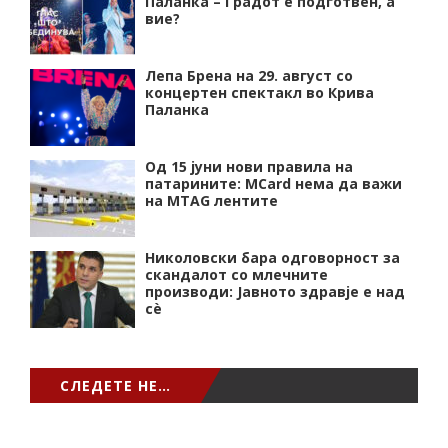
Паланка – Градот е подготвен, а
вие?
Лепа Брена на 29. август со
концертен спектакл во Крива
Паланка
Од 15 јуни нови правила на
патарините: MCard нема да важи
на MTAG лентите
Николовски бара одговорност за
скандалот со млечните
производи: Јавното здравје е над
сѐ
СЛЕДЕТЕ НЕ…