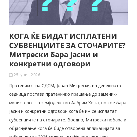
КОГА ЌЕ БИДАТ ИСПЛАТЕНИ
СУБВЕНЦИИТЕ ЗА СТОЧАРИТЕ?
Митрески бара јасни и
конкретни одговори
25 јуни , 2026
Пратеникот на СДСМ, Јован Митрески, на денешната
седница постави пратеничко прашање до заменик-
министерот за земјоделство Албрим Хоџа, во кое бара
јасни и конкретни одговори кога ќе им се исплатат
субвенциите на сточарите. Воедно, Митрески побара и
објаснување кога ќе биде отворена апликацијата за
субвенции за 2026 година, имајќи предвид дека