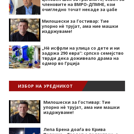
членовите на ВМРО-ДПМНЕ, кои
очигледно точат некаде за џабе
Милошески за Гостивар: Тие
упорно нѐ трујат, ама ние машки
издржуваме!
„Нѐ исфрли на улица со дете и ни
задржа 290 евра“: српско семејство
тврди дека доживеало драма на
одмор во Грција
ИЗБОР НА УРЕДНИКОТ
Милошески за Гостивар: Тие
упорно нѐ трујат, ама ние машки
издржуваме!
Лепа Брена доаѓа во Крива