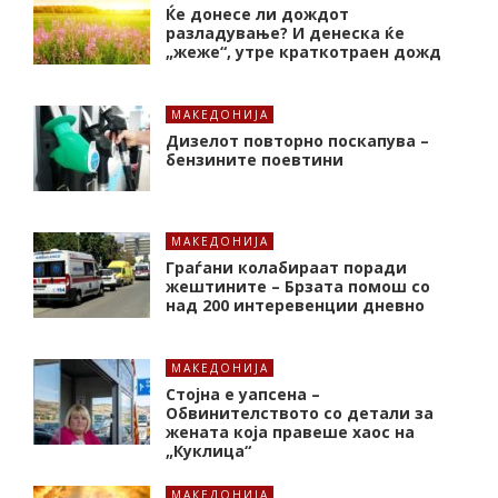
Ќе донесе ли дождот
разладување? И денеска ќе
„жеже“, утре краткотраен дожд
МАКЕДОНИЈА
Дизелот повторно поскапува –
бензините поевтини
МАКЕДОНИЈА
Граѓани колабираат поради
жештините – Брзата помош со
над 200 интеревенции дневно
МАКЕДОНИЈА
Стојна е уапсена –
Обвинителството со детали за
жената која правеше хаос на
„Куклица“
МАКЕДОНИЈА