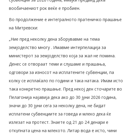
вообичаениот рок веќе е пробиен.
Во продолжение е интегралното пратеничко прашање
на Митревски:
„Ние пред неколку дена зборувавме на тема
земјоделство многу . Имавме интерпелација за
министерот за земјоделство која за жал не помина.
Денес се отвораат теми и слушаме и прашања,
одговори за износот на исплатените субвенции, па
колку се исплаќало по години и така натака. Имам исто
така конкретно прашање. Пред некој ден сточарите во
Пелагонија најавија дека ако до 30 јуни 2026 година,
значи до 30 јуни сега за неколку дена, не бидат
исплатени субвенциите за говеда и млеко дека ќе
излезат на протест. Знаете од 21 до 24 денари е
откупната цена на млекото. Литар вода е исто, чини