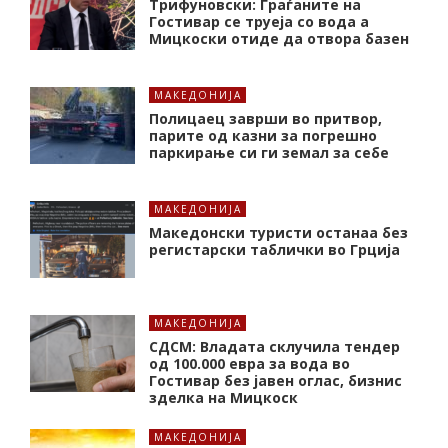
Трифуновски: Граѓаните на
Гостивар се труеја со вода а
Мицкоски отиде да отвора базен
МАКЕДОНИЈА
Полицаец заврши во притвор,
парите од казни за погрешно
паркирање си ги земал за себе
МАКЕДОНИЈА
Македонски туристи останаа без
регистарски таблички во Грција
МАКЕДОНИЈА
СДСМ: Владата склучила тендер
од 100.000 евра за вода во
Гостивар без јавен оглас, бизнис
зделка на Мицкоск
МАКЕДОНИЈА