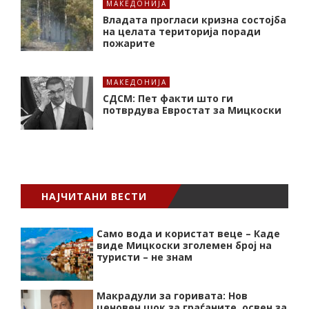
МАКЕДОНИЈА
Владата прогласи кризна состојба
на целата територија поради
пожарите
МАКЕДОНИЈА
СДСМ: Пет факти што ги
потврдува Евростат за Мицкоски
НАЈЧИТАНИ ВЕСТИ
Само вода и користат веце – Каде
виде Мицкоски зголемен број на
туристи – не знам
Макрадули за горивата: Нов
ценовен шок за граѓаните, освен за