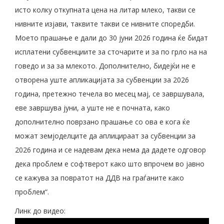
исто колку откупната цена на литар млеко, такви се
нивните изјави, таквите такви се нивните споредби.
Моето прашање е дали до 30 јуни 2026 година ќе бидат
исплатени субвенциите за сточарите и за по грло на на
говедо и за за млекото. Дополнително, бидејќи не е
отворена уште апликацијата за субвенции за 2026
година, претежно течела во месец мај, се завршувала,
еве завршува јуни, а уште не е почната, како
дополнително поврзано прашање со ова е кога ќе
можат земјоделците да аплицираат за субвенции за
2026 година и се надевам дека нема да дадете одговор
дека проблем е софтверот како што впрочем во јавно
се кажува за повратот на ДДВ на граѓаните како
проблем“.
Линк до видео: