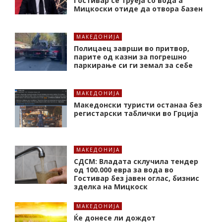
Гостивар се труеја со вода а
Мицкоски отиде да отвора базен
МАКЕДОНИЈА
Полицаец заврши во притвор,
парите од казни за погрешно
паркирање си ги земал за себе
МАКЕДОНИЈА
Македонски туристи останаа без
регистарски таблички во Грција
МАКЕДОНИЈА
СДСМ: Владата склучила тендер
од 100.000 евра за вода во
Гостивар без јавен оглас, бизнис
зделка на Мицкоск
МАКЕДОНИЈА
Ќе донесе ли дождот