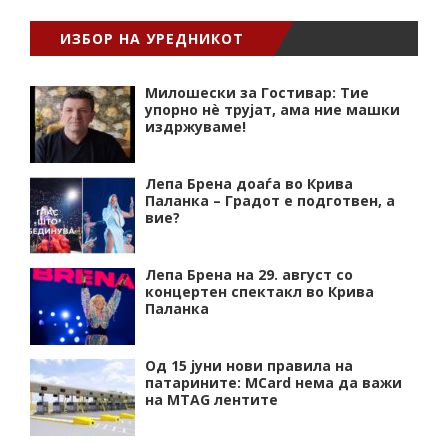
ИЗБОР НА УРЕДНИКОТ
Милошески за Гостивар: Тие
упорно нѐ трујат, ама ние машки
издржуваме!
Лепа Брена доаѓа во Крива
Паланка – Градот е подготвен, а
вие?
Лепа Брена на 29. август со
концертен спектакл во Крива
Паланка
Од 15 јуни нови правила на
патарините: MCard нема да важи
на MTAG лентите