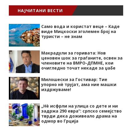
НАЈЧИТАНИ ВЕСТИ
Само вода и користат веце – Каде
виде Мицкоски зголемен број на
туристи – не знам
Макрадули за горивата: Нов
ценовен шок за граѓаните, освен за
членовите на ВМРО-ДПМНЕ, кои
очигледно точат некаде за џабе
Милошески за Гостивар: Тие
упорно нѐ трујат, ама ние машки
издржуваме!
„Нѐ исфрли на улица со дете и ни
задржа 290 евра“: српско семејство
тврди дека доживеало драма на
одмор во Грција