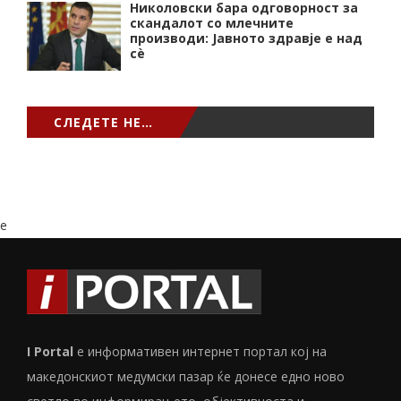
Николовски бара одговорност за
скандалот со млечните
производи: Јавното здравје е над
сѐ
СЛЕДЕТЕ НЕ…
e
I Portal
е информативен интернет портал кој на
македонскиот медумски пазар ќе донесе едно ново