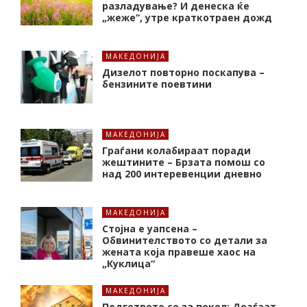
разладување? И денеска ќе
„жеже“, утре краткотраен дожд
МАКЕДОНИЈА
Дизелот повторно поскапува –
бензините поевтини
МАКЕДОНИЈА
Граѓани колабираат поради
жештините – Брзата помош со
над 200 интеревенции дневно
МАКЕДОНИЈА
Стојна е уапсена –
Обвинителството со детали за
жената која правеше хаос на
„Куклица“
МАКЕДОНИЈА
Подгответе се за пекол: Доаѓаат