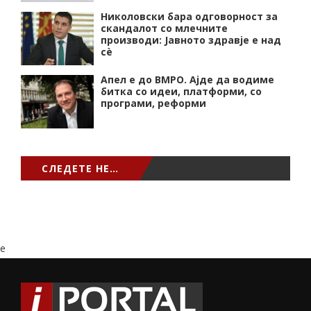
Николовски бара одговорност за
скандалот со млечните
производи: Јавното здравје е над
сѐ
Апел е до ВМРО. Ајде да водиме
битка со идеи, платформи, со
програми, реформи
СЛЕДЕТЕ НЕ…
e