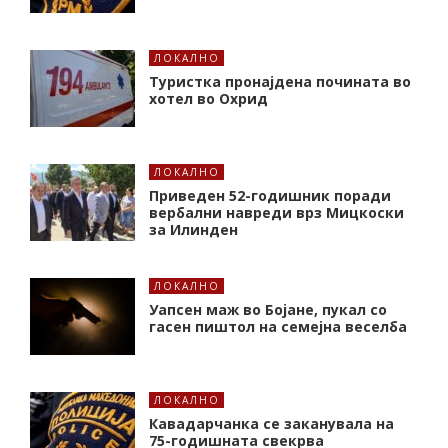
ЛОКАЛНО
Туристка пронајдена почината во
хотел во Охрид
ЛОКАЛНО
Приведен 52-годишник поради
вербални навреди врз Мицкоски
за Илинден
ЛОКАЛНО
Уапсен маж во Бојане, пукал со
гасен пиштол на семејна веселба
ЛОКАЛНО
Кавадарчанка се заканувала на
75-годишната свекрва