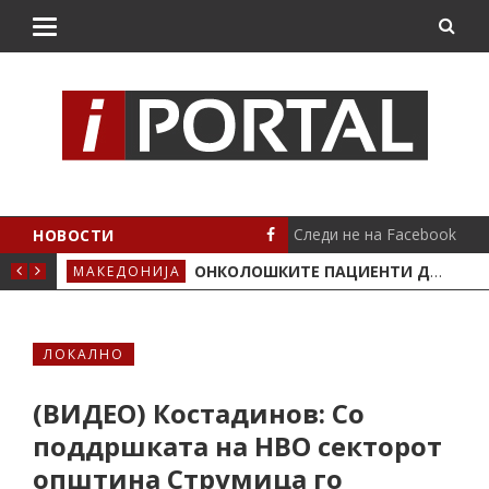
Следи не на Facebook
НОВОСТИ
ТА СРЕДБА СО СМРТТА
ОНКОЛОШКИТЕ ПАЦИЕНТИ ДЕНЕСКА ИЗЛЕГУВААТ НА ПРОТЕСТ – ПОВТОРНО НЕДОСТИГААТ ЛЕКОВИ
МАКЕДОНИЈА
МАК
ЛОКАЛНО
(ВИДЕО) Костадинов: Со
поддршката на НВО секторот
општина Струмица го