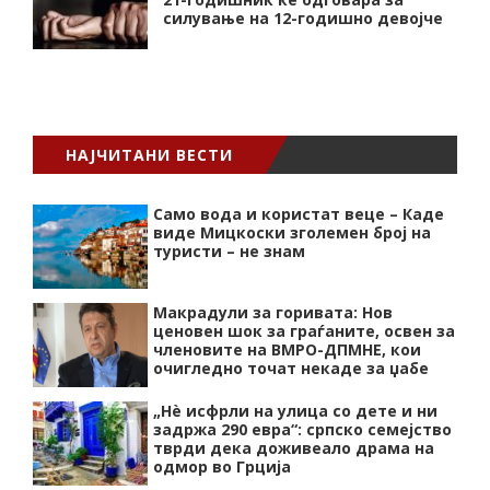
силување на 12-годишно девојче
НАЈЧИТАНИ ВЕСТИ
Само вода и користат веце – Каде
виде Мицкоски зголемен број на
туристи – не знам
Макрадули за горивата: Нов
ценовен шок за граѓаните, освен за
членовите на ВМРО-ДПМНЕ, кои
очигледно точат некаде за џабе
„Нѐ исфрли на улица со дете и ни
задржа 290 евра“: српско семејство
тврди дека доживеало драма на
одмор во Грција