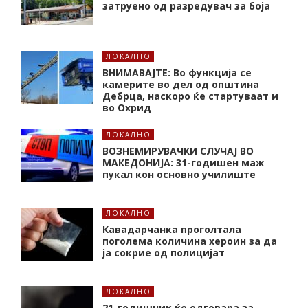
затруено од разредувач за боја
ЛОКАЛНО
ВНИМАВАЈТЕ: Во функција се
камерите во дел од општина
Дебрца, наскоро ќе стартуваат и
во Охрид
ЛОКАЛНО
ВОЗНЕМИРУВАЧКИ СЛУЧАЈ ВО
МАКЕДОНИЈА: 31-годишен маж
пукал кон основнo училиште
ЛОКАЛНО
Кавадарчанка проголтала
поголема количина хероин за да
ја сокрие од полицијат
ЛОКАЛНО
21-годишник ќе одговара за