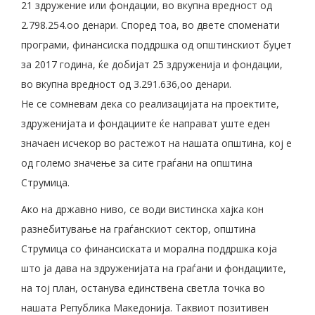
21 здружение или фондации, во вкупна вредност од
2.798.254.оо денари. Според тоа, во двете споменати
програми, финансиска поддршка од општинскиот буџет
за 2017 година, ќе добијат 25 здруженија и фондации,
во вкупна вредност од 3.291.636,оо денари.
Не се сомневам дека со реализацијата на проектите,
здруженијата и фондациите ќе направат уште еден
значаен исчекор во растежот на нашата општина, кој е
од големо значење за сите граѓани на општина
Струмица.
Ако на државно ниво, се води вистинска хајка кон
разнебитување на граѓанскиот сектор, општина
Струмица со финансиската и морална поддршка која
што ја дава на здруженијата на граѓани и фондациите,
на тој план, останува единствена светла точка во
нашата Република Македонија. Таквиот позитивен