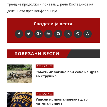
тренд ќе продолжи и понатаму, рече Костадинов на
денешната прес конференција.
Сподели ја веста:
ПОВРЗАНИ ВЕСТИ
ЛОКАЛНО
Работник загина при сеча на дрва
во струшко
ЛОКАЛНО
Уапсен кривопаланчанец, го
натепал синот