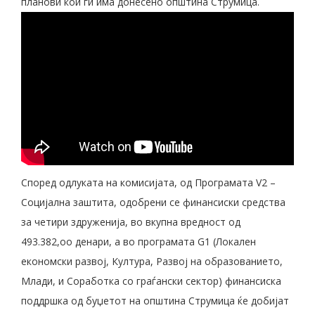
планови кои ги има донесено општина Струмица.
Според одлуката на комисијата, од Програмата V2 –
Социјална заштита, одобрени се финансиски средства
за четири здруженија, во вкупна вредност од
493.382,оо денари, а во програмата G1 (Локален
економски развој, Култура, Развој на образованието,
Млади, и Соработка со граѓански сектор) финансиска
поддршка од буџетот на општина Струмица ќе добијат