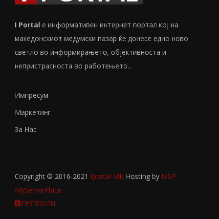
I Portal
е информативен интернет портал кој на
македонскиот медумски пазар ќе донесе едно ново
светло во информирањето, објективноста и
непристрасноста во работењето...
Импресум
Маркетинг
За Нас
Copyright © 2016-2021
Iportal MK
Hosting by
MSP
MyServerPlace
ПРЕТПЛАТИ