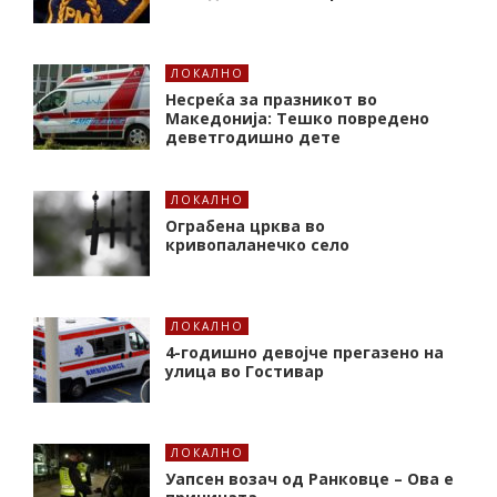
ЛОКАЛНО
Несреќа за празникот во
Македонија: Тешко повредено
деветгодишно дете
ЛОКАЛНО
Ограбена црква во
кривопаланечко село
ЛОКАЛНО
4-годишно девојче прегазено на
улица во Гостивар
ЛОКАЛНО
Уапсен возач од Ранковце – Ова е