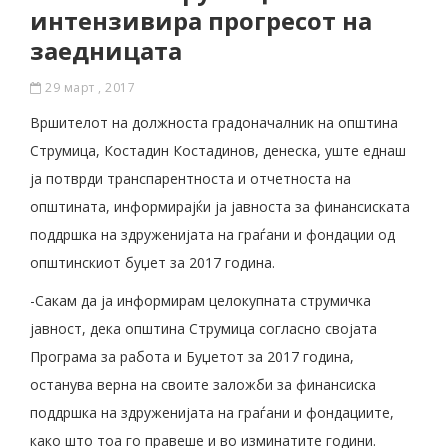
интензивира прогресот на
заедницата
29 март , 2017
Вршителот на должноста градоначалник на општина
Струмица, Костадин Костадинов, денеска, уште еднаш
ја потврди транспарентноста и отчетноста на
општината, информирајќи ја јавноста за финансиската
поддршка на здруженијата на граѓани и фондации од
општинскиот буџет за 2017 година.
-Сакам да ја информир
ам целокупната струмичка
јавност, дека општина Струмица согласно својата
Програма за работа и Буџетот за 2017 година,
останува верна на своите заложби за финансиска
поддршка на здруженијата на граѓани и фондациите,
како што тоа го правеше и во изминатите години.