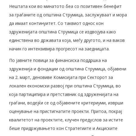
Нештата кои во минатото беа со позитивен бенефит
за граѓаните од општина Струмица, заслужуваат и мора
да имаат континуитет. Со таквиот однос кон
здруженијата општина Струмица се издвојува како
единствена во државата која, меѓу другото, и на ваков
начин го интензивира прогресот на заедницата.
По јавните повици за финансиска поддршка на
здруженија и фондации од општина Струмица, објавени
на 2. март, деновиве Комисијата при Секторот за
локален економски развој при општина Струмица, во
која партиципира и претставник од здруженијата на
граѓани, водејќи се од објавените критериуми, изврши
оценување на пристигнатите проекти. Притоа, покрај
квалитетот на проектите, клучен предуслов за истите
беше придржувањето кон Стратегиите и Акциските