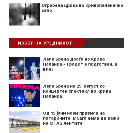
Ограбена црква во кривопаланечко
село
ИЗБОР НА УРЕДНИКОТ
Лепа Брена доаѓа во Крива
Паланка – Градот е подготвен, а
вие?
Лепа Брена на 29. август со
концертен спектакл во Крива
Паланка
Од 15 јуни нови правила на
патарините: MCard нема да важи
на MTAG лентите