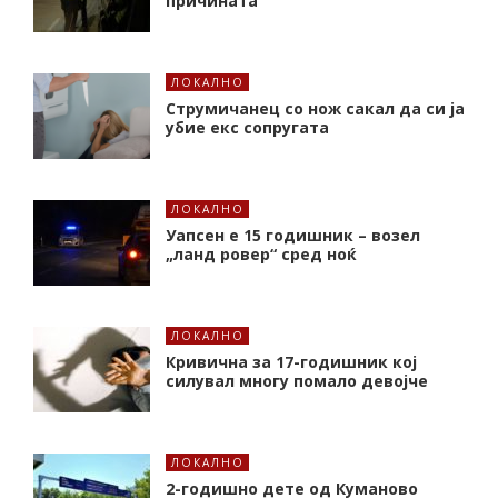
причината
ЛОКАЛНО
Струмичанец со нож сакал да си ја
убие екс сопругата
ЛОКАЛНО
Уапсен е 15 годишник – возел
„ланд ровер“ сред ноќ
ЛОКАЛНО
Кривична за 17-годишник кој
силувал многу помало девојче
ЛОКАЛНО
2-годишно дете од Куманово