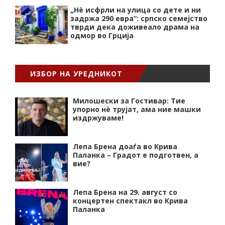
„Нѐ исфрли на улица со дете и ни
задржа 290 евра“: српско семејство
тврди дека доживеало драма на
одмор во Грција
ИЗБОР НА УРЕДНИКОТ
Милошески за Гостивар: Тие
упорно нѐ трујат, ама ние машки
издржуваме!
Лепа Брена доаѓа во Крива
Паланка – Градот е подготвен, а
вие?
Лепа Брена на 29. август со
концертен спектакл во Крива
Паланка