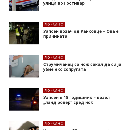
улица во Гостивар
ЛОКАЛНО
Уапсен возач од Ранковце – Ова е
причината
ЛОКАЛНО
Струмичанец со нож сакал да си ја
убие екс сопругата
ЛОКАЛНО
Уапсен е 15 годишник – возел
„ланд ровер“ сред ноќ
ЛОКАЛНО