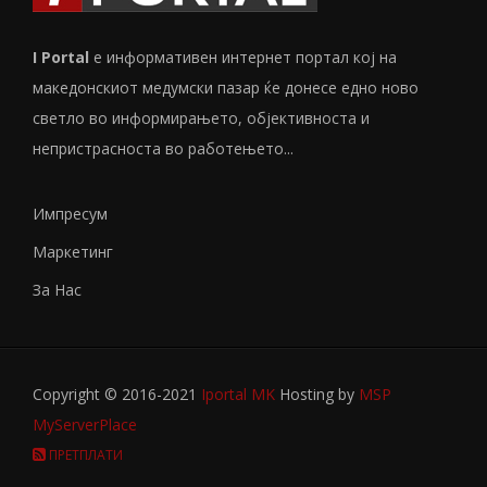
I Portal
е информативен интернет портал кој на
македонскиот медумски пазар ќе донесе едно ново
светло во информирањето, објективноста и
непристрасноста во работењето...
Импресум
Маркетинг
За Нас
Copyright © 2016-2021
Iportal MK
Hosting by
MSP
MyServerPlace
ПРЕТПЛАТИ