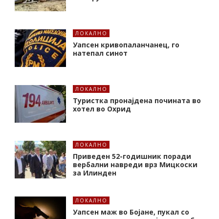
ЛОКАЛНО
Уапсен кривопаланчанец, го
натепал синот
ЛОКАЛНО
Туристка пронајдена почината во
хотел во Охрид
ЛОКАЛНО
Приведен 52-годишник поради
вербални навреди врз Мицкоски
за Илинден
ЛОКАЛНО
Уапсен маж во Бојане, пукал со