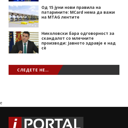
Од 15 јуни нови правила на
патарините: MCard нема да важи
на MTAG лентите
Николовски бара одговорност за
скандалот со млечните
производи: Јавното здравје е над
сѐ
СЛЕДЕТЕ НЕ…
e