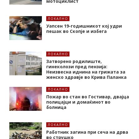
мотоциклист
ЛОКАЛНО
Уапсен 19-годишникот кој удри
пешак во Скопје и избега
ЛОКАЛНО
Затворено родилиште,
гинеколози пред пензија:
Неизвесна иднина на грижата за
женско здравје во Крива Паланка
ЛОКАЛНО
Пожар во стан во Гостивар, двајца
полицајци и домаќинот во
болница
ЛОКАЛНО
Работник загина при сеча на дрва
во струшко