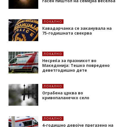
гасен пиштол на семејна веселба
ЛОКАЛНО
Кавадарчанка се заканувала на
75-годишната свекрва
ЛОКАЛНО
Несреќа за празникот во
Македонија: Тешко повредено
деветгодишно дете
ЛОКАЛНО
Ограбена црква во
кривопаланечко село
ЛОКАЛНО
4-годишно девојче прегазено на