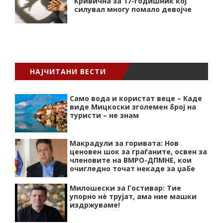
Кривична за 17-годишник кој
силувал многу помало девојче
НАЈЧИТАНИ ВЕСТИ
Само вода и користат веце – Каде
виде Мицкоски зголемен број на
туристи – не знам
Макрадули за горивата: Нов
ценовен шок за граѓаните, освен за
членовите на ВМРО-ДПМНЕ, кои
очигледно точат некаде за џабе
Милошески за Гостивар: Тие
упорно нѐ трујат, ама ние машки
издржуваме!