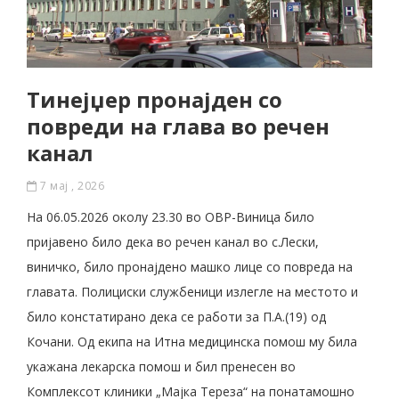
Тинејџер пронајден со
повреди на глава во речен
канал
7 мај , 2026
На 06.05.2026 околу 23.30 во ОВР-Виница било
пријавено било дека во речен канал во с.Лески,
виничко, било пронајдено машко лице со повреда на
главата. Полициски службеници излегле на местото и
било констатирано дека се работи за П.А.(19) од
Кочани. Од екипа на Итна медицинска помош му била
укажана лекарска помош и бил пренесен во
Комплексот клиники „Мајка Тереза“ на понатамошно