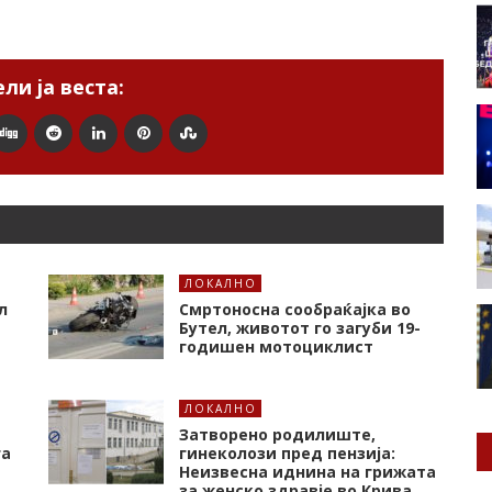
ли ја веста:
ЛОКАЛНО
л
Смртоносна сообраќајка во
Бутел, животот го загуби 19-
годишен мотоциклист
ЛОКАЛНО
Затворено родилиште,
га
гинеколози пред пензија:
Неизвесна иднина на грижата
за женско здравје во Крива