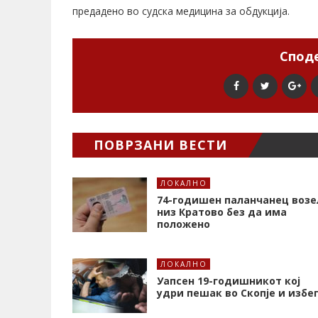
предадено во судска медицина за обдукција.
Споде
ПОВРЗАНИ ВЕСТИ
ЛОКАЛНО
74-годишен паланчанец возе
низ Кратово без да има
положено
ЛОКАЛНО
Уапсен 19-годишникот кој
удри пешак во Скопје и избе