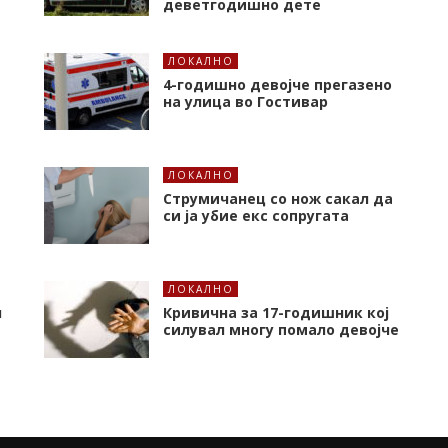
деветгодишно дете
ЛОКАЛНО
4-годишно девојче прегазено
на улица во Гостивар
ЛОКАЛНО
Струмичанец со нож сакал да
си ја убие екс сопругата
ЛОКАЛНО
л
Кривична за 17-годишник кој
силувал многу помало девојче