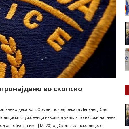
 пронајдено во скопско
пријавено дека во с.Орман, покрај реката Лепенец, бил
олициски службеници извршија увид, а по насоки на јавен
од автобус на име Ј.М.(70) од Скопје-женско лице, е