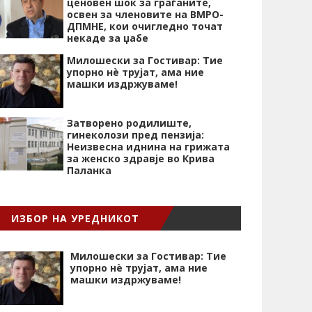
ценовен шок за граѓаните,
освен за членовите на ВМРО-
ДПМНЕ, кои очигледно точат
некаде за џабе
Милошески за Гостивар: Тие
упорно нѐ трујат, ама ние
машки издржуваме!
Затворено родилиште,
гинеколози пред пензија:
Неизвесна иднина на грижата
за женско здравје во Крива
Паланка
ИЗБОР НА УРЕДНИКОТ
Милошески за Гостивар: Тие
упорно нѐ трујат, ама ние
машки издржуваме!