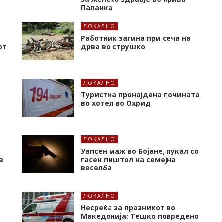
Паланка
ЛОКАЛНО
Работник загина при сеча на
от
дрва во струшко
ЛОКАЛНО
Туристка пронајдена почината
во хотел во Охрид
ЛОКАЛНО
Уапсен маж во Бојане, пукал со
з
гасен пиштол на семејна
веселба
ЛОКАЛНО
Несреќа за празникот во
Македонија: Тешко повредено