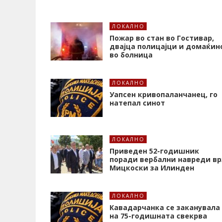
ЛОКАЛНО
Пожар во стан во Гостивар,
двајца полицајци и домаќин
во болница
ЛОКАЛНО
Уапсен кривопаланчанец, го
натепал синот
ЛОКАЛНО
Приведен 52-годишник
поради вербални навреди вр
Мицкоски за Илинден
ЛОКАЛНО
Кавадарчанка се заканувала
на 75-годишната свекрва