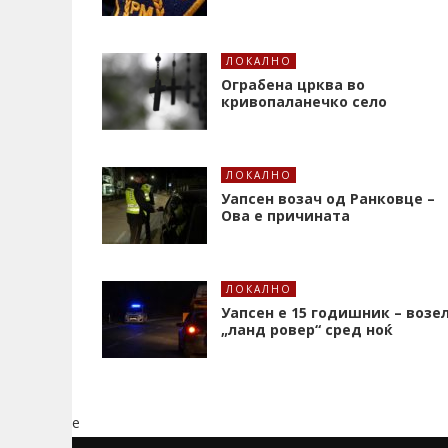
ЛОКАЛНО
Ограбена црква во
кривопаланечко село
ЛОКАЛНО
Уапсен возач од Ранковце –
Ова е причината
ЛОКАЛНО
Уапсен е 15 годишник – возе
„ланд ровер“ сред ноќ
e