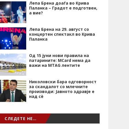
Лепа Брена доаѓа во Крива
Паланка – Градот е подготвен,
а вие?
Лепа Брена на 29. август со
концертен спектакл во Крива
Паланка
Од 15 јуни нови правила на
патарините: MCard нема да
важи на MTAG лентите
Николовски бара одговорност
за скандалот со млечните
производи: Јавното здравје е
над сѐ
СЛЕДЕТЕ НЕ…