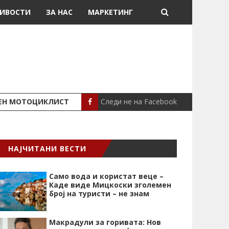
ИВОСТИ
ЗА НАС
МАРКЕТИНГ
Следи не на Facebook
ШЕН МОТОЦИКЛИСТ
СЕВЕРИНА ВО НИК
СЦЕНА
НАЈЧИТАНИ ВЕСТИ
Само вода и користат веце –
Каде виде Мицкоски зголемен
број на туристи – не знам
Макрадули за горивата: Нов