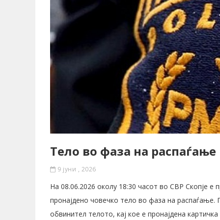
Тело во фаза на распаѓање
9 јуни , 2026
На 08.06.2026 околу 18:30 часот во СВР Скопје е 
пронајдено човечко тело во фаза на распаѓање. П
обвинител телото, кај кое е пронајдена картичка 