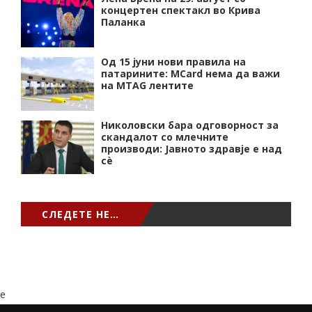
концертен спектакл во Крива
Паланка
Од 15 јуни нови правила на
патарините: MCard нема да важи
на MTAG лентите
Николовски бара одговорност за
скандалот со млечните
производи: Јавното здравје е над
сѐ
СЛЕДЕТЕ НЕ…
e