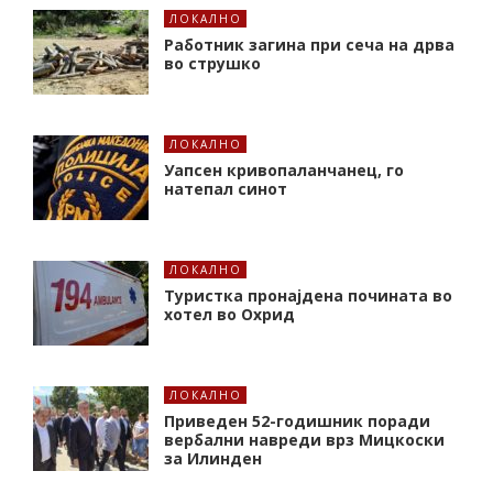
ЛОКАЛНО
Работник загина при сеча на дрва
во струшко
ЛОКАЛНО
Уапсен кривопаланчанец, го
натепал синот
ЛОКАЛНО
Туристка пронајдена почината во
хотел во Охрид
ЛОКАЛНО
Приведен 52-годишник поради
вербални навреди врз Мицкоски
за Илинден