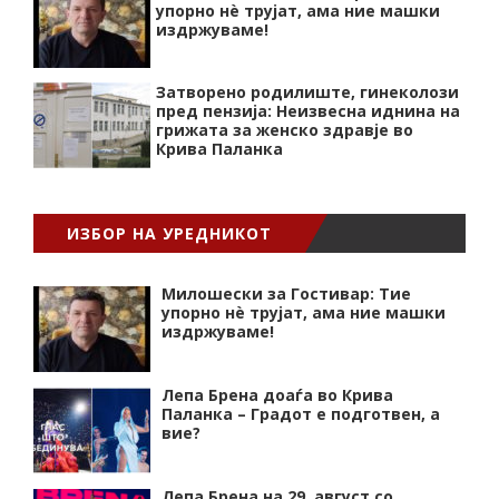
упорно нѐ трујат, ама ние машки
издржуваме!
Затворено родилиште, гинеколози
пред пензија: Неизвесна иднина на
грижата за женско здравје во
Крива Паланка
ИЗБОР НА УРЕДНИКОТ
Милошески за Гостивар: Тие
упорно нѐ трујат, ама ние машки
издржуваме!
Лепа Брена доаѓа во Крива
Паланка – Градот е подготвен, а
вие?
Лепа Брена на 29. август со