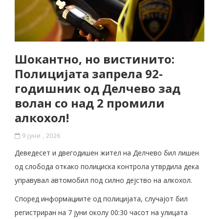
Шокантно, но вистинито:
Полицијата запрела 92-
годишник од Делчево зад
волан со над 2 промили
алкохол!
9 јуни , 2026
Деведесет и двегодишен жител на Делчево бил лишен
од слобода откако полициска контрола утврдила дека
управувал автомобил под силно дејство на алкохол.
Според информациите од полицијата, случајот бил
регистриран на 7 јуни околу 00:30 часот на улицата