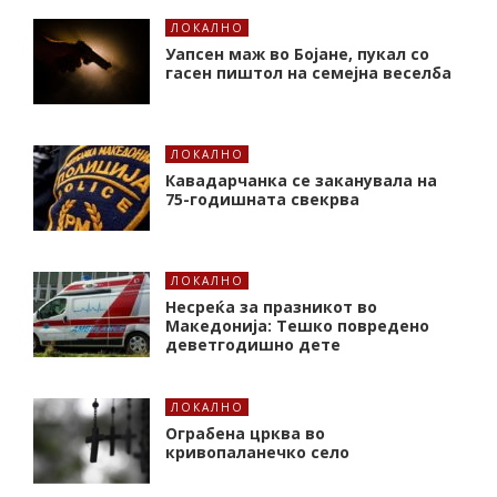
ЛОКАЛНО
Уапсен маж во Бојане, пукал со
гасен пиштол на семејна веселба
ЛОКАЛНО
Кавадарчанка се заканувала на
75-годишната свекрва
ЛОКАЛНО
Несреќа за празникот во
Македонија: Тешко повредено
деветгодишно дете
ЛОКАЛНО
Ограбена црква во
кривопаланечко село