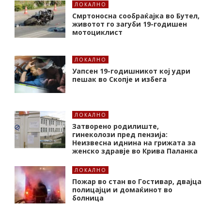
ЛОКАЛНО
Смртоносна сообраќајка во Бутел,
животот го загуби 19-годишен
мотоциклист
ЛОКАЛНО
Уапсен 19-годишникот кој удри
пешак во Скопје и избега
ЛОКАЛНО
Затворено родилиште,
гинеколози пред пензија:
Неизвесна иднина на грижата за
женско здравје во Крива Паланка
ЛОКАЛНО
Пожар во стан во Гостивар, двајца
полицајци и домаќинот во
болница