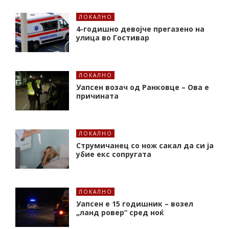
ЛОКАЛНО
4-годишно девојче прегазено на
улица во Гостивар
ЛОКАЛНО
Уапсен возач од Ранковце – Ова е
причината
ЛОКАЛНО
Струмичанец со нож сакал да си ја
убие екс сопругата
ЛОКАЛНО
Уапсен е 15 годишник – возел
„ланд ровер“ сред ноќ