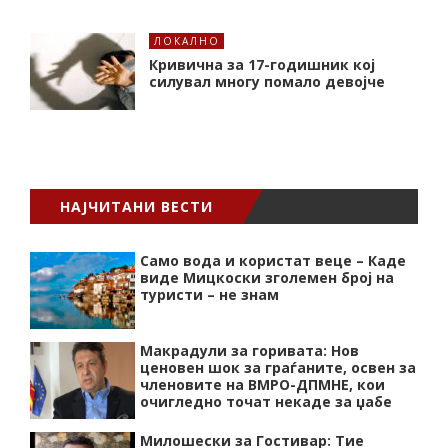
ЛОКАЛНО
Кривична за 17-годишник кој
силувал многу помало девојче
НАЈЧИТАНИ ВЕСТИ
Само вода и користат веце – Каде
виде Мицкоски зголемен број на
туристи – не знам
Макрадули за горивата: Нов
ценовен шок за граѓаните, освен за
членовите на ВМРО-ДПМНЕ, кои
очигледно точат некаде за џабе
Милошески за Гостивар: Тие