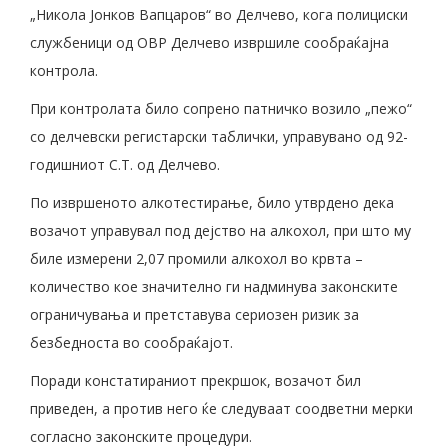
„Никола Јонков Вапцаров“ во Делчево, кога полициски
службеници од ОВР Делчево извршиле сообраќајна
контрола.
При контролата било сопрено патничко возило „пежо“
со делчевски регистарски таблички, управувано од 92-
годишниот С.Т. од Делчево.
По извршеното алкотестирање, било утврдено дека
возачот управувал под дејство на алкохол, при што му
биле измерени 2,07 промили алкохол во крвта –
количество кое значително ги надминува законските
ограничувања и претставува сериозен ризик за
безбедноста во сообраќајот.
Поради констатираниот прекршок, возачот бил
приведен, а против него ќе следуваат соодветни мерки
согласно законските процедури.