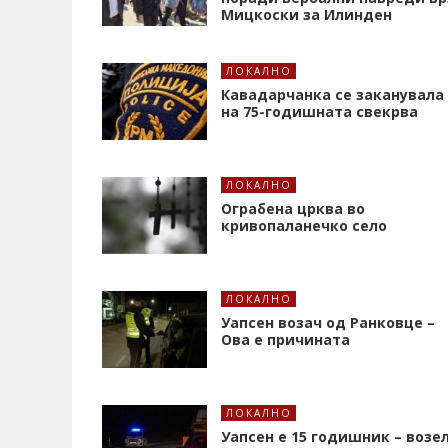
Мицкоски за Илинден
ЛОКАЛНО
Кавадарчанка се заканувала
на 75-годишната свекрва
ЛОКАЛНО
Ограбена црква во
кривопаланечко село
ЛОКАЛНО
Уапсен возач од Ранковце –
Ова е причината
ЛОКАЛНО
Уапсен е 15 годишник – возе