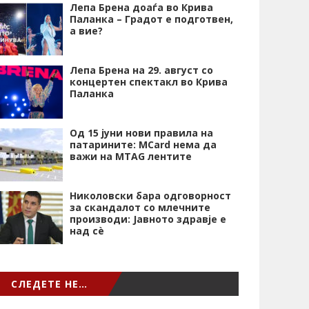
Лепа Брена доаѓа во Крива
Паланка – Градот е подготвен,
а вие?
Лепа Брена на 29. август со
концертен спектакл во Крива
Паланка
Од 15 јуни нови правила на
патарините: MCard нема да
важи на MTAG лентите
Николовски бара одговорност
за скандалот со млечните
производи: Јавното здравје е
над сѐ
СЛЕДЕТЕ НЕ…