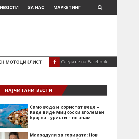
ИВОСТИ
ЗА НАС
МАРКЕТИНГ
Следи не на Facebook
ШЕН МОТОЦИКЛИСТ
СЕВЕРИНА ВО НИК
СЦЕНА
НАЈЧИТАНИ ВЕСТИ
Само вода и користат веце –
Каде виде Мицкоски зголемен
број на туристи – не знам
Макрадули за горивата: Нов