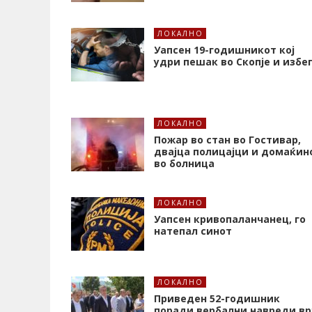
ЛОКАЛНО
Уапсен 19-годишникот кој
удри пешак во Скопје и избе
ЛОКАЛНО
Пожар во стан во Гостивар,
двајца полицајци и домаќин
во болница
ЛОКАЛНО
Уапсен кривопаланчанец, го
натепал синот
ЛОКАЛНО
Приведен 52-годишник
поради вербални навреди вр