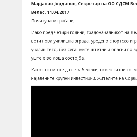
Марјанчо Јорданов, Секретар на ОО СДСМ Ве
Велес, 11.04.2017
Почитувани граѓани,
Иако пред четири години, градоначалникот на Ве
вети нова училишна зграда, уредено спортско игр
училиштето, без сегашните штетни и опасни по з
уште е во лоша состојба.
Како што може да се забележи, освен ситни козм
најавените крупни инвестиции. Жителите на Сојак