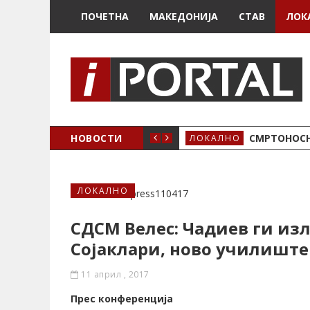
ПОЧЕТНА
МАКЕДОНИЈА
СТАВ
ЛОК
ОЖЕНО
НОВОСТИ
СМРТОНОСН
ЛОКАЛНО
ЛОКАЛНО
СДСМ Велес: Чадиев ги из
Сојаклари, ново училиште
11 април , 2017
Прес конференција