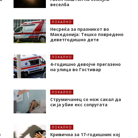
веселба
ЛОКАЛНО
Несреќа за празникот во
Македонија: Тешко повредено
деветгодишно дете
ЛОКАЛНО
4-годишно девојче прегазено
на улица во Гостивар
ЛОКАЛНО
Струмичанец со нож сакал да
си ја убие екс сопругата
ЛОКАЛНО
л
Кривична за 17-годишник кој