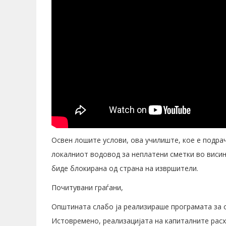
Освен лошите услови, ова училиште, кое е подра
локалниот водовод за неплатени сметки во висин
биде блокирана од страна на извршители.
Почитувани граѓани,
Општината слабо ја реализираше програмата за о
Истовремено, реализацијата на капиталните расх