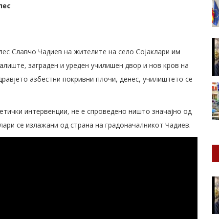
лес
лес Славчо Чадиев на жителите на село Сојаклари им
алиште, заграден и уреден училишен двор и нов кров на
дравјето азбестни покривни плочи, денес, училиштето се
етички интервенции, не е спроведено ништо значајно од
лари се излажани од страна на градоначалникот Чадиев.