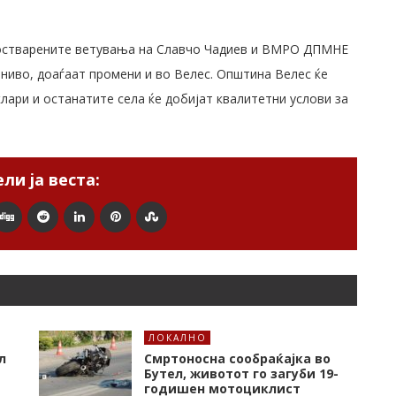
неостварените ветувања на Славчо Чадиев и ВМРО ДПМНЕ
ниво, доаѓаат промени и во Велес. Општина Велес ќе
лари и останатите села ќе добијат квалитетни услови за
ли ја веста:
ЛОКАЛНО
л
Смртоносна сообраќајка во
Бутел, животот го загуби 19-
годишен мотоциклист