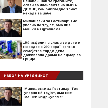
ценовен шок за граѓаните,
освен за членовите на ВМРО-
ДПМНЕ, кои очигледно точат
некаде за џабе
Милошески за Гостивар: Тие
упорно нѐ трујат, ама ние
машки издржуваме!
„Нѐ исфрли на улица со дете и
ни задржа 290 евра“: српско
семејство тврди дека
доживеало драма на одмор во
Грција
ИЗБОР НА УРЕДНИКОТ
Милошески за Гостивар: Тие
упорно нѐ трујат, ама ние
машки издржуваме!