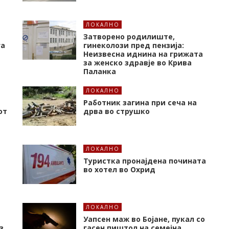
ЛОКАЛНО
Затворено родилиште,
га
гинеколози пред пензија:
Неизвесна иднина на грижата
за женско здравје во Крива
Паланка
ЛОКАЛНО
Работник загина при сеча на
от
дрва во струшко
ЛОКАЛНО
Туристка пронајдена почината
во хотел во Охрид
ЛОКАЛНО
Уапсен маж во Бојане, пукал со
з
гасен пиштол на семејна