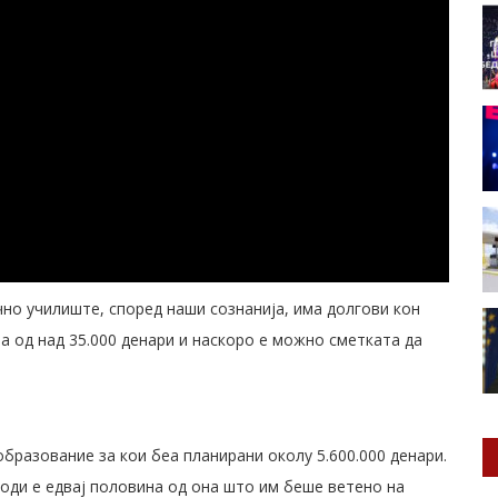
чно училиште, според наши сознанија, има долгови кон
а од над 35.000 денари и наскоро е можно сметката да
бразование за кои беа планирани околу 5.600.000 денари.
оди е едвај половина од она што им беше ветено на