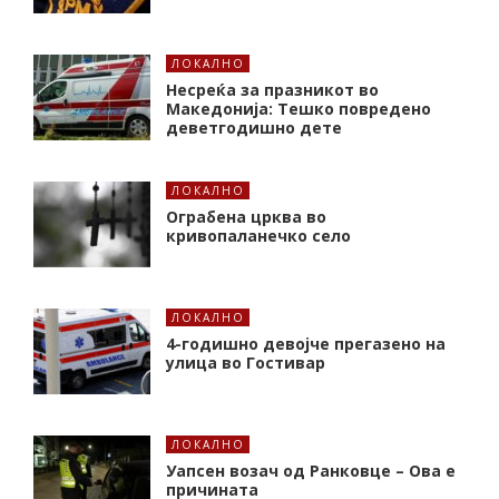
ЛОКАЛНО
Несреќа за празникот во
Македонија: Тешко повредено
деветгодишно дете
ЛОКАЛНО
Ограбена црква во
кривопаланечко село
ЛОКАЛНО
4-годишно девојче прегазено на
улица во Гостивар
ЛОКАЛНО
Уапсен возач од Ранковце – Ова е
причината