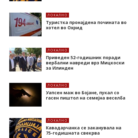
ЛОКАЛНО
Туристка пронајдена почината во
хотел во Охрид
ЛОКАЛНО
Приведен 52-годишник поради
вербални навреди врз Мицкоски
за Илинден
ЛОКАЛНО
Уапсен маж во Бојане, пукал со
гасен пиштол на семејна веселба
ЛОКАЛНО
Кавадарчанка се заканувала на
75-годишната свекрва