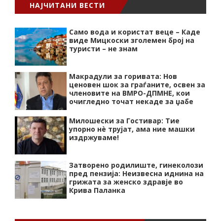
НАЈЧИТАНИ ВЕСТИ
Само вода и користат веце – Каде
виде Мицкоски зголемен број на
туристи – не знам
Макрадули за горивата: Нов
ценовен шок за граѓаните, освен за
членовите на ВМРО-ДПМНЕ, кои
очигледно точат некаде за џабе
Милошески за Гостивар: Тие
упорно нѐ трујат, ама ние машки
издржуваме!
Затворено родилиште, гинеколози
пред пензија: Неизвесна иднина на
грижата за женско здравје во
Крива Паланка