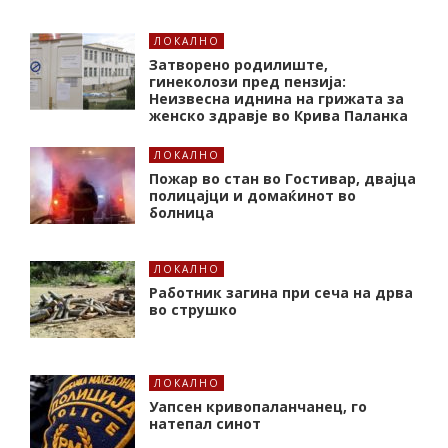
ЛОКАЛНО
Затворено родилиште,
гинеколози пред пензија:
Неизвесна иднина на грижата за
женско здравје во Крива Паланка
ЛОКАЛНО
Пожар во стан во Гостивар, двајца
полицајци и домаќинот во
болница
ЛОКАЛНО
Работник загина при сеча на дрва
во струшко
ЛОКАЛНО
Уапсен кривопаланчанец, го
натепал синот