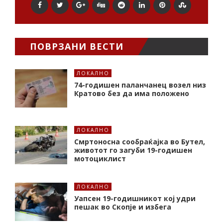
ПОВРЗАНИ ВЕСТИ
ЛОКАЛНО
74-годишен паланчанец возел низ
Кратово без да има положено
ЛОКАЛНО
Смртоносна сообраќајка во Бутел,
животот го загуби 19-годишен
мотоциклист
ЛОКАЛНО
Уапсен 19-годишникот кој удри
пешак во Скопје и избега