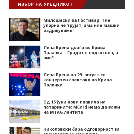
ИЗБОР НА УРЕДНИКОТ
Милошески за Гостивар: Тие
упорно нѐ трујат, ама ние машки
издржуваме!
Лепа Брена доаѓа во Крива
Паланка – Градот е подготвен, а
вие?
Лепа Брена на 29. август со
концертен спектакл во Крива
Паланка
Од 15 јуни нови правила на
патарините: MCard нема да важи
на MTAG лентите
Николовски бара одговорност за