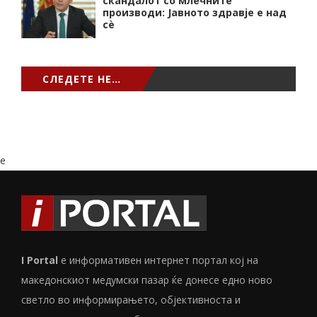
скандалот со млечните
производи: Јавното здравје е над
сѐ
СЛЕДЕТЕ НЕ…
e
I Portal
е информативен интернет портал кој на
македонскиот медумски пазар ќе донесе едно ново
светло во информирањето, објективноста и