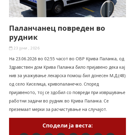
Паланчанец повреден во
рудник
23 јуни , 2026
На 23.06.2026 во 02:55 часот во ОВР Крива Паланка, од
Здравствен дом Крива Паланка било пријавено дека кај
нив за укажување лекарска помош бил донесен М.Д.(48)
од село Киселица, кривопаланечко. Според
пријавеното, тој се здобил со повреди при извршување
работни задачи во рудник во Крива Паланка. Се
преземаат мерки за расчистување на случајот.
Сподели ја веста: