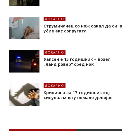
ЛОКАЛНО
Струмичанец со нож сакал да си ја
убие екс сопругата
ЛОКАЛНО
Уапсен е 15 годишник – возел
„ланд ровер“ сред ноќ
ЛОКАЛНО
Кривична за 17-годишник кој
силувал многу помало девојче