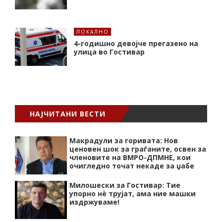
ЛОКАЛНО
4-годишно девојче прегазено на
улица во Гостивар
НАЈЧИТАНИ ВЕСТИ
Макрадули за горивата: Нов
ценовен шок за граѓаните, освен за
членовите на ВМРО-ДПМНЕ, кои
очигледно точат некаде за џабе
Милошески за Гостивар: Тие
упорно нѐ трујат, ама ние машки
издржуваме!