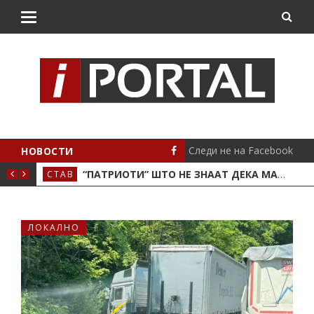
Следи не на Facebook
НОВОСТИ
 КРИВА ПАЛАНКА
“ПАТРИОТИ” ШТО НЕ ЗНААТ ДЕКА МАКЕДОНСКОТО ЗНАМЕ ИМА 8 СОНЧЕВИ ЗРАЦИ
СТАВ
ЛОК
ЛОКАЛНО