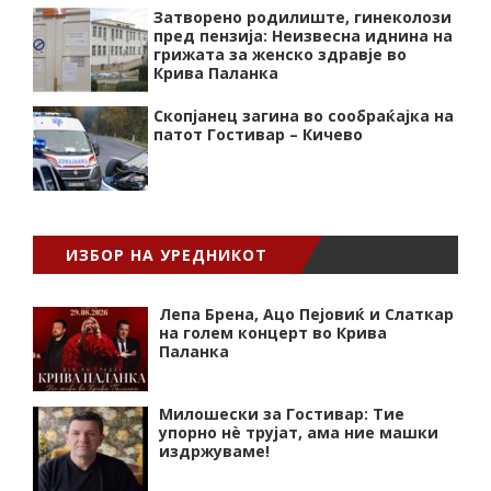
Затворено родилиште, гинеколози
пред пензија: Неизвесна иднина на
грижата за женско здравје во
Крива Паланка
Скопјанец загина во сообраќајка на
патот Гостивар – Кичево
ИЗБОР НА УРЕДНИКОТ
Лепа Брена, Ацо Пејовиќ и Слаткар
на голем концерт во Крива
Паланка
Милошески за Гостивар: Тие
упорно нѐ трујат, ама ние машки
издржуваме!