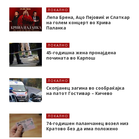
ЛОКАЛНО
Лепа Брена, Ацо Пејовиќ и Слаткар
на голем концерт во Крива
Паланка
ЛОКАЛНО
45-годишна жена пронајдена
почината во Карпош
ЛОКАЛНО
Скопјанец загина во сообраќајка
на патот Гостивар – Кичево
ЛОКАЛНО
74-годишен паланчанец возел низ
Кратово без да има положено