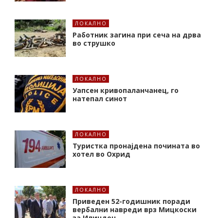
ЛОКАЛНО
Работник загина при сеча на дрва
во струшко
ЛОКАЛНО
Уапсен кривопаланчанец, го
натепал синот
ЛОКАЛНО
Туристка пронајдена почината во
хотел во Охрид
ЛОКАЛНО
Приведен 52-годишник поради
вербални навреди врз Мицкоски
за Илинден