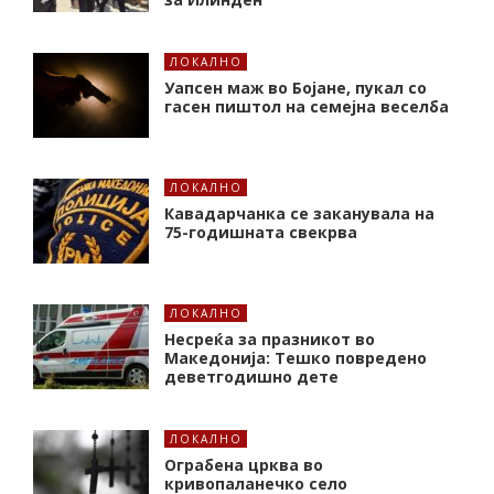
ЛОКАЛНО
Уапсен маж во Бојане, пукал со
гасен пиштол на семејна веселба
ЛОКАЛНО
Кавадарчанка се заканувала на
75-годишната свекрва
ЛОКАЛНО
Несреќа за празникот во
Македонија: Тешко повредено
деветгодишно дете
ЛОКАЛНО
Ограбена црква во
кривопаланечко село