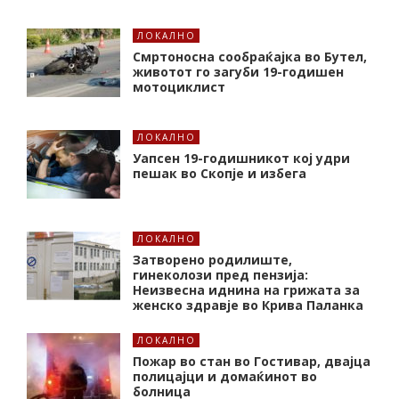
ЛОКАЛНО
Смртоносна сообраќајка во Бутел,
животот го загуби 19-годишен
мотоциклист
ЛОКАЛНО
Уапсен 19-годишникот кој удри
пешак во Скопје и избега
ЛОКАЛНО
Затворено родилиште,
гинеколози пред пензија:
Неизвесна иднина на грижата за
женско здравје во Крива Паланка
ЛОКАЛНО
Пожар во стан во Гостивар, двајца
полицајци и домаќинот во
болница