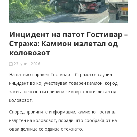
Инцидент на патот Гостивар –
Стража: Камион излетал од
коловозот
23 јуни , 2026
На патниот правец Гостивар – Стража се случил
инцидент во кој учествувал товарен камион, кој од
засега непознати причини се извртел и излетал од
коловозот.
Според првичните информации, камионот останал
извртен на коловозот, поради што сообраќајот на
оваа делница се одвива отежнато.