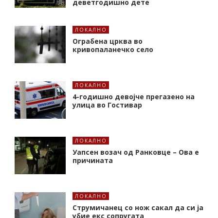
деветгодишно дете
ЛОКАЛНО
Ограбена црква во
кривопаланечко село
ЛОКАЛНО
4-годишно девојче прегазено на
улица во Гостивар
ЛОКАЛНО
Уапсен возач од Ранковце – Ова е
причината
ЛОКАЛНО
Струмичанец со нож сакал да си ја
убие екс сопругата