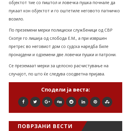
објектот тие со пиштол и ловечка пушка почнале да
пукаат кон објектот и го оштетиле неговото патничко
возило.
По преземени мерки полициски службеници од СВР
Скопје го лишија од слобода Е.М., а при извршен
претрес во неговиот дом со судска наредба биле
пронајдени и одземени две ловечки пушки и патрони.
Се преземаат мерки за целосно расчистување на
случајот, по што ќе следува соодветна пријава.
Сподели ја веста:
ПОВРЗАНИ ВЕСТИ