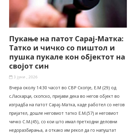
Пукање на патот Сарај-Матка:
Татко и чичко со пиштол и
пушка пукале кон објектот на
својот син
3 јуни , 2026
Вчера околу 14:30 часот во СВР Скопје, Е.М (29) од
с.Ласкарци, скопско, пријави дека во негов објект во
изградба на патот Сарај-Матка, каде работел со негов
пријател, дошле неговиот татко Е.М.(57) и неговиот
чичко С.М.(45), со кои што имал претходни деловни
недоразбирања, а откако им рекол да го напуштат