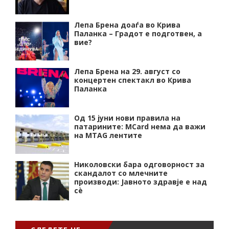
Лепа Брена доаѓа во Крива
Паланка – Градот е подготвен, а
вие?
Лепа Брена на 29. август со
концертен спектакл во Крива
Паланка
Од 15 јуни нови правила на
патарините: MCard нема да важи
на MTAG лентите
Николовски бара одговорност за
скандалот со млечните
производи: Јавното здравје е над
сѐ