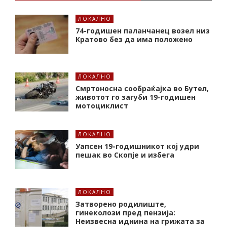
ЛОКАЛНО
74-годишен паланчанец возел низ
Кратово без да има положено
ЛОКАЛНО
Смртоносна сообраќајка во Бутел,
животот го загуби 19-годишен
мотоциклист
ЛОКАЛНО
Уапсен 19-годишникот кој удри
пешак во Скопје и избега
ЛОКАЛНО
Затворено родилиште,
гинеколози пред пензија:
Неизвесна иднина на грижата за