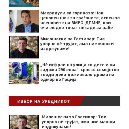
Макрадули за горивата: Нов
ценовен шок за граѓаните, освен за
членовите на ВМРО-ДПМНЕ, кои
очигледно точат некаде за џабе
Милошески за Гостивар: Тие
упорно нѐ трујат, ама ние машки
издржуваме!
„Нѐ исфрли на улица со дете и ни
задржа 290 евра“: српско семејство
тврди дека доживеало драма на
одмор во Грција
ИЗБОР НА УРЕДНИКОТ
Милошески за Гостивар: Тие
упорно нѐ трујат, ама ние машки
издржуваме!