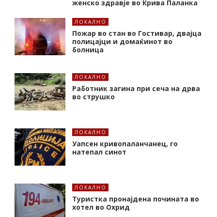
женско здравје во Крива Паланка
ЛОКАЛНО
Пожар во стан во Гостивар, двајца
полицајци и домаќинот во
болница
ЛОКАЛНО
Работник загина при сеча на дрва
во струшко
ЛОКАЛНО
Уапсен кривопаланчанец, го
натепал синот
ЛОКАЛНО
Туристка пронајдена почината во
хотел во Охрид