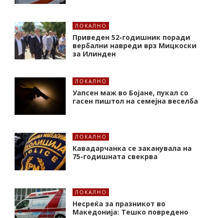
ЛОКАЛНО
Приведен 52-годишник поради
вербални навреди врз Мицкоски
за Илинден
ЛОКАЛНО
Уапсен маж во Бојане, пукал со
гасен пиштол на семејна веселба
ЛОКАЛНО
Кавадарчанка се заканувала на
75-годишната свекрва
ЛОКАЛНО
Несреќа за празникот во
Македонија: Тешко повредено