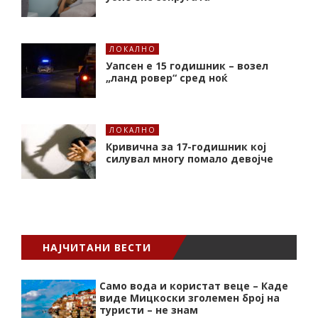
ЛОКАЛНО
Уапсен е 15 годишник – возел
„ланд ровер“ сред ноќ
ЛОКАЛНО
Кривична за 17-годишник кој
силувал многу помало девојче
НАЈЧИТАНИ ВЕСТИ
Само вода и користат веце – Каде
виде Мицкоски зголемен број на
туристи – не знам