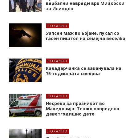
вербални навреди врз Мицкоски
за Илинден
ЛОКАЛНО
Уапсен маж во Бојане, пукал со
гасен пиштол на семејна веселба
ЛОКАЛНО
Кавадарчанка се заканувала на
75-годишната свекрва
ЛОКАЛНО
Несреќа за празникот во
Македонија: Тешко повредено
деветгодишно дете
ЛОКАЛНО