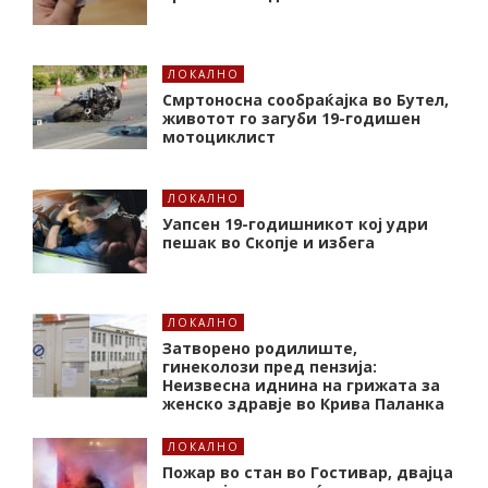
ЛОКАЛНО
Смртоносна сообраќајка во Бутел,
животот го загуби 19-годишен
мотоциклист
ЛОКАЛНО
Уапсен 19-годишникот кој удри
пешак во Скопје и избега
ЛОКАЛНО
Затворено родилиште,
гинеколози пред пензија:
Неизвесна иднина на грижата за
женско здравје во Крива Паланка
ЛОКАЛНО
Пожар во стан во Гостивар, двајца