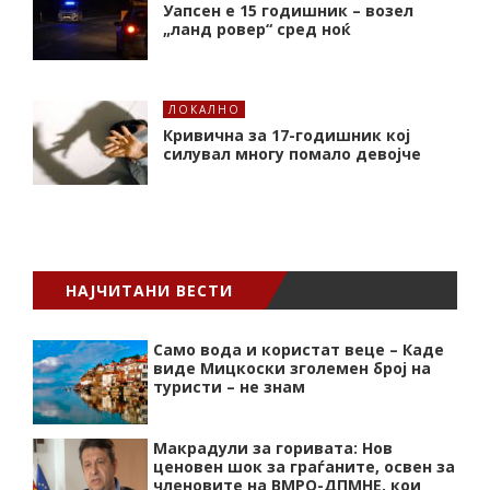
Уапсен е 15 годишник – возел
„ланд ровер“ сред ноќ
ЛОКАЛНО
Кривична за 17-годишник кој
силувал многу помало девојче
НАЈЧИТАНИ ВЕСТИ
Само вода и користат веце – Каде
виде Мицкоски зголемен број на
туристи – не знам
Макрадули за горивата: Нов
ценовен шок за граѓаните, освен за
членовите на ВМРО-ДПМНЕ, кои