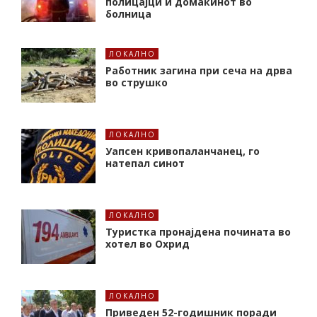
полицајци и домаќинот во
болница
ЛОКАЛНО
Работник загина при сеча на дрва
во струшко
ЛОКАЛНО
Уапсен кривопаланчанец, го
натепал синот
ЛОКАЛНО
Туристка пронајдена почината во
хотел во Охрид
ЛОКАЛНО
Приведен 52-годишник поради