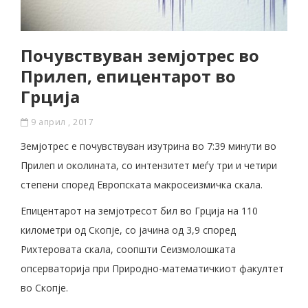
Почувствуван земјотрес во
Прилеп, епицентарот во
Грција
9 април , 2017
Земјотрес е почувствуван изутрина во 7:39 минути во
Прилеп и околината, со интензитет меѓу три и четири
степени според Европската макросеизмичка скала.
Епицентарот на земјотресот бил во Грција на 110
километри од Скопје, со јачина од 3,9 според
Рихтеровата скала, соопшти Сеизмолошката
опсерваторија при Природно-математичкиот факултет
во Скопје.