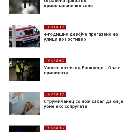
Ограбена црква во
кривопаланечко село
ЛОКАЛНО
4-годишно девојче прегазено на
улица во Гостивар
ЛОКАЛНО
Уапсен возач од Ранковце – Ова е
причината
ЛОКАЛНО
Струмичанец со нож сакал да си ја
убие екс сопругата
ЛОКАЛНО