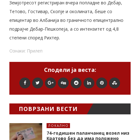
Земјотресот регистриран вчера попладне во Дебар,
Тетово, Гостивар, Скопје и околината, беше со
епицентар во Албанија во граничното епицентрално
подрајче Дебар-Пешкопеја, а со интензитет од 4,8
степени според Рихтер.
Ознаки:
Прилеп
Сподели ја веста:
ПОВРЗАНИ ВЕСТИ
ЛОКАЛНО
74-годишен паланчанец возел низ
Кратово без да има положено