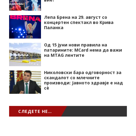
Лепа Брена на 29. август со
концертен спектакл во Крива
Паланка
Од 15 јуни нови правила на
патарините: MCard нема да важи
на MTAG лентите
Николовски бара одговорност за
скандалот со млечните
производи: Јавното здравје е над
сѐ
СЛЕДЕТЕ НЕ…