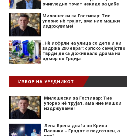
очигледно точат некаде за џабе
Милошески за Гостивар: Тие
упорно нѐ трујат, ама ние машки
издржуваме!
„Нѐ исфрли на улица со дете и ни
задржа 290 евра“: српско семејство
тврди дека доживеало драма на
одмор во Грција
ИЗБОР НА УРЕДНИКОТ
Милошески за Гостивар: Тие
упорно нѐ трујат, ама ние машки
издржуваме!
Лепа Брена доаѓа во Крива
Паланка – Градот е подготвен, а
вие?