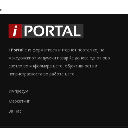
e
I Portal
е информативен интернет портал кој на
македонскиот медумски пазар ќе донесе едно ново
светло во информирањето, објективноста и
непристрасноста во работењето...
Импресум
Маркетинг
За Нас